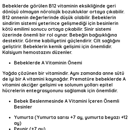
Bebeklerde görülen B12 vitaminin eksikliğinde geri
dönüşü olmayan
nörolojik bozukluklar
ortaya çıkabilir.
B12 annenin değerlerinde düşük olabilir. Bebeklerin
sindirim sistemi yeterince gelişmediği için besinlerin
kötü emilimi sonucu ortaya çıkabilir. Sinir sistemi
üzerinde önemli bir rol oynar. Bebeğin bağışıklığına
destektir. Görme kabiliyetini güçlendirir.
Cilt sağlığını
geliştirir.
Bebeklerin kemik gelişimi için önemlidir.
Kalsiyum hemostazını düzenler.
Bebeklerde A Vitaminin Önemi
Yağda çözünen bir vitamindir. Aynı zamanda anne sütü
de iyi bir A vitamini kaynağdır.
Prematüre bebeklerde A
vitamini
akciğer gelişimi ve solunum yolları epitel
hücrelerin entegrasyonunu sağlamak için önemlidir.
Bebek Beslenmesinde A Vitamini İçeren Önemli
Besinler
Yumurta (Yumurta sarısı +7 ay, yumurta beyazı +12
ay)
Peynir (+7 ay)