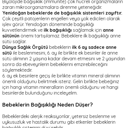
Biyolojide bağışıklık (immunite) çok hücreli organizmaların
zararı mikroorganizmalara direnme yeteneğidir.
Yenidoğan bebeklerde de bağışıklık sistemleri zayıftır.
Çok çeşitli patojenlerin engelleri veya yok edicileri olarak
işlev görür. Yenidoğan döneminde bağışıklığı
kuvvetlendirmek ve
ilk bağışıklığı
sağlamak için
anne
sütünün
önemi tartışılamaz. Bebeklere ilk bağışıklığı anne
sütü sağlar.
Dünya Sağlık Örgütü
bebeklerin
ilk 6 ay sadece anne
sütü
ile beslenmesini, 6. ay ile birlikte ek besinler ile anne
sütü alımının 2 yaşına kadar devam etmesini ve 2 yaşından
sonra da ebeveynlerin bebeklerini emzirebileceğini
söylemektedir.
6. ay ek besinlere geçiş ile birlikte vitamin mineral alımının
önemli olduğunu belirtmek isteriz. Gelin birlikte bebeğiniz
için hangi vitamin minerallarin önemli olduğunu ve hangi
besinlerde bulunduğunu inceleyelim.
Bebeklerin Bağışıklığı Neden Düşer?
Bebeklerdeki alerjik reaksiyonlar, yetersiz beslenme ve
uykusuzluk ve hastalık durumu gibi etkenler bebeklerin
bağışıklık sistemini düşürebilir.