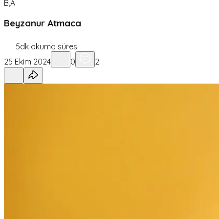
B,A
Beyzanur Atmaca
5
dk okuma süresi
25 Ekim 2024
0
2