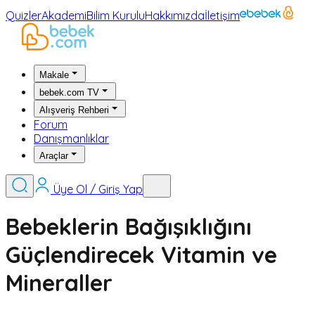
Quizler
Akademi
Bilim Kurulu
Hakkımızda
İletişim
Makale
bebek.com TV
Alışveriş Rehberi
Forum
Danışmanlıklar
Araçlar
Üye Ol / Giriş Yap
Bebeklerin Bağışıklığını
Güçlendirecek Vitamin ve
Mineraller