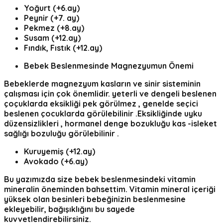
Yoğurt (+6.ay)
Peynir (+7. ay)
Pekmez (+8.ay)
Susam (+12.ay)
Fındık, Fıstık (+12.ay)
Bebek Beslenmesinde Magnezyumun Önemi
Bebeklerde magnezyum
kasların ve sinir sisteminin
çalışması için çok önemlidir. yeterli ve dengeli beslenen
çoçuklarda eksikliği pek görülmez , genelde seçici
beslenen çocuklarda görülebilinir .Eksikliğinde uyku
düzensizlikleri , hormanel denge bozukluğu kas -isleket
sağlığı bozuluğu görülebilinir .
Kuruyemiş (+12.ay)
Avokado (+6.ay)
Bu yazımızda size bebek beslenmesindeki vitamin
mineralin öneminden bahsettim. Vitamin mineral içeriği
yüksek olan besinleri bebeğinizin beslenmesine
ekleyebilir, bağışıklığını bu sayede
kuvvetlendirebilirsiniz.