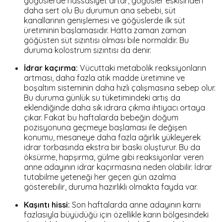
göğüslerde hassasiyet artar, göğüsler eskisinden
daha sert olu Bu durumun ana sebebi, süt
kanallarının genişlemesi ve göğüslerde ilk süt
üretiminin başlamasıdır. Hatta zaman zaman
göğüsten süt sızıntısı olması bile normaldir. Bu
duruma
kolostrum sızıntısı
da denir.
İdrar kaçırma:
Vücuttaki metabolik reaksiyonların
artması, daha fazla atık madde üretimine ve
boşaltım sisteminin daha hızlı çalışmasına sebep olur.
Bu duruma günlük su tüketimindeki artış da
eklendiğinde daha sık idrara çıkma ihtiyacı ortaya
çıkar. Fakat bu haftalarda bebeğin doğum
pozisyonuna geçmeye başlaması ile değişen
konumu, mesaneye daha fazla ağırlık yükleyerek
idrar torbasında ekstra bir baskı oluşturur. Bu da
öksürme, hapşırma, gülme gibi reaksiyonlar veren
anne adayının idrar kaçırmasına neden olabilir. İdrar
tutabilme yeteneği her geçen gün azalma
gösterebilir, duruma hazırlıklı olmakta fayda var.
Kaşıntı hissi:
Son haftalarda anne adayının karnı
fazlasıyla büyüdüğü için özellikle karın bölgesindeki