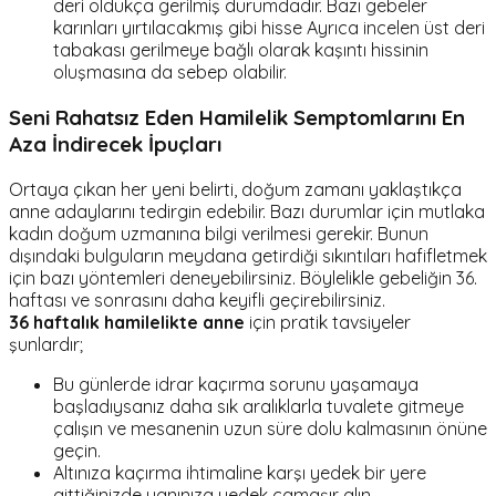
deri oldukça gerilmiş durumdadır. Bazı gebeler
karınları yırtılacakmış gibi hisse Ayrıca incelen üst deri
tabakası gerilmeye bağlı olarak kaşıntı hissinin
oluşmasına da sebep olabilir.
Seni Rahatsız Eden Hamilelik Semptomlarını En
Aza İndirecek İpuçları
Ortaya çıkan her yeni belirti, doğum zamanı yaklaştıkça
anne adaylarını tedirgin edebilir. Bazı durumlar için mutlaka
kadın doğum uzmanına bilgi verilmesi gerekir. Bunun
dışındaki bulguların meydana getirdiği sıkıntıları hafifletmek
için bazı yöntemleri deneyebilirsiniz. Böylelikle gebeliğin 36.
haftası ve sonrasını daha keyifli geçirebilirsiniz.
36 haftalık hamilelikte anne
için pratik tavsiyeler
şunlardır;
Bu günlerde idrar kaçırma sorunu yaşamaya
başladıysanız daha sık aralıklarla tuvalete gitmeye
çalışın ve mesanenin uzun süre dolu kalmasının önüne
geçin.
Altınıza kaçırma ihtimaline karşı yedek bir yere
gittiğinizde yanınıza yedek çamaşır alın.