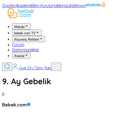
Quizler
Akademi
Bilim Kurulu
Hakkımızda
İletişim
Makale
bebek.com TV
Alışveriş Rehberi
Forum
Danışmanlıklar
Araçlar
Üye Ol / Giriş Yap
9. Ay Gebelik
B
Bebek.com