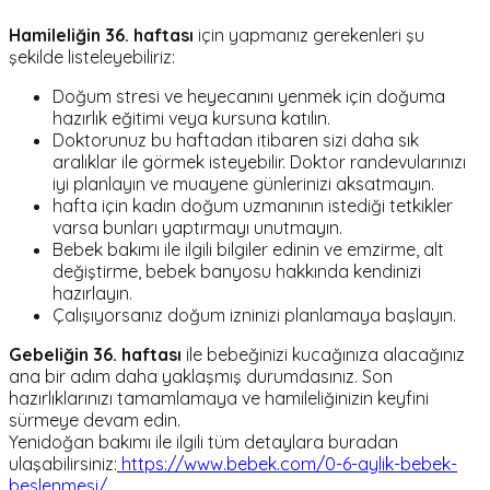
Hamileliğin 36. haftası
için yapmanız gerekenleri şu
şekilde listeleyebiliriz:
Doğum stresi ve heyecanını yenmek için doğuma
hazırlık eğitimi veya kursuna katılın.
Doktorunuz bu haftadan itibaren sizi daha sık
aralıklar ile görmek isteyebilir. Doktor randevularınızı
iyi planlayın ve muayene günlerinizi aksatmayın.
hafta için kadın doğum uzmanının istediği tetkikler
varsa bunları yaptırmayı unutmayın.
Bebek bakımı ile ilgili bilgiler edinin ve emzirme, alt
değiştirme, bebek banyosu hakkında kendinizi
hazırlayın.
Çalışıyorsanız doğum izninizi planlamaya başlayın.
Gebeliğin 36. haftası
ile bebeğinizi kucağınıza alacağınız
ana bir adım daha yaklaşmış durumdasınız. Son
hazırlıklarınızı tamamlamaya ve hamileliğinizin keyfini
sürmeye devam edin.
Yenidoğan bakımı ile ilgili tüm detaylara buradan
ulaşabilirsiniz:
https://www.bebek.com/0-6-aylik-bebek-
beslenmesi/