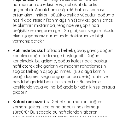
hormonların da etkisi ile vajinal akıntıda artış
yaşanabilir. Ancak hamileliğin 36. haftası sonrası
artan akıntı miktarı, büyük olasılıkla vücudun doğuma
hazırlık belirtisidir. Rahim ağzının (serviks) genişlemesi
ile akıntının miktarında, renginde ve yapısında
değişiklikler meydana gelir. Su gibi, kanlı veya mukuslu
akıntı yaşamanız durumunda doktorunuza bilgi
vermeniz gerekir.
Rahimde baskı:
haftada bebek yavaş yavaş doğum
kanalına doğru ilerlemeye başlayabilir. Doğum
kanalındaki bu gelişme, göğüs kafesindeki baskıyı
hafifleterek akciğerlerin ve midenin rahatlamasını
sağlar. Bebeğin aşağıya inmesi, (Bu olaya karnın
aşağı düşmesi veya
angajman
da denir.) rahim ve
pelvik bölgedeki baskı hissini artırır. Bu nedenle
kasıklarda veya vajinal bölgede bir ağırlık hissi ortaya
çıkabilir.
Kolostrum sızıntısı:
Gebelik hormonları doğum
zamanı yaklaştıkça anne adayını hazırlamayı
sürdürür. Bu sebeple bu haftalardan itibaren