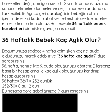
hareketleri değil, amniyon sıvısıdır. Sıvı miktarındaki azalma
sonucu tekmeler, dönmeler ve çeşitli manevralar daha az
fark edilebilir. Ayrıca yeri daraldığı için bebeğin rahim
içerisinde eskisi kadar rahat ve serbest bir şekilde hareket
etmesi de mümkün olmaz. Bu sebeple
36 haftalık bebek
hareketleri
bir miktar yavaşlamış olabilir.
36 Haftalık Bebek Kaç Aylık Olur?
Doğumunuza sadece 4 hafta kalmışken kaçıncı ayda
olduğunuzu merak edebilir ve “
36 hafta kaç aydır
?” diye
sorabilirsiniz.
36. hafta, hamilelikte 9. ayda olduğunuzu gösterir. Dilerseniz
basit bir hesaplama ile kaç aylık olduğunuzu kendiniz
hesaplayabilirsiniz.
36 hafta= 36x7 = 252 günlük
252/30= 8 ay 12 gün
Bu hesaba göre gebeliğinizde 9. ayın içindesiniz.