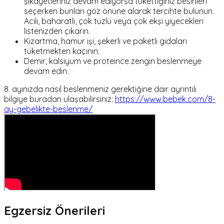
şikâyetleriniz devam ediyorsa tükettiğiniz besinleri
seçerken bunları göz önüne alarak tercihte bulunun.
Acılı, baharatlı, çok tuzlu veya çok ekşi yiyecekleri
listenizden çıkarın.
Kızartma, hamur işi, şekerli ve paketli gıdaları
tüketmekten kaçının.
Demir, kalsiyum ve proteince zengin beslenmeye
devam edin.
8. ayınızda nasıl beslenmeniz gerektiğine dair ayrıntılı
bilgiye buradan ulaşabilirsiniz:
https://www.bebek.com/8-
ay-gebelikte-beslenme/
Egzersiz Önerileri