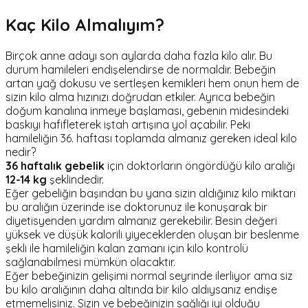
Kaç Kilo Almalı
yım?
Birçok anne adayı son aylarda daha fazla kilo alır. Bu
durum hamileleri endişelendirse de normaldir. Bebeğin
artan yağ dokusu ve sertleşen kemikleri hem onun hem de
sizin kilo alma hızınızı doğrudan etkiler. Ayrıca bebeğin
doğum kanalına inmeye başlaması, gebenin midesindeki
baskıyı hafifleterek iştah artışına yol açabilir. Peki
hamileliğin 36. haftası toplamda almanız gereken ideal kilo
nedir?
36 haftalık gebelik
için doktorların öngördüğü kilo aralığı
12-14 kg
şeklindedir.
Eğer gebeliğin başından bu yana sizin aldığınız kilo miktarı
bu aralığın üzerinde ise doktorunuz ile konuşarak bir
diyetisyenden yardım almanız gerekebilir. Besin değeri
yüksek ve düşük kalorili yiyeceklerden oluşan bir beslenme
şekli ile hamileliğin kalan zamanı için kilo kontrolü
sağlanabilmesi mümkün olacaktır.
Eğer bebeğinizin gelişimi normal seyrinde ilerliyor ama siz
bu kilo aralığının daha altında bir kilo aldıysanız endişe
etmemelisiniz. Sizin ve bebeğinizin sağlığı iyi olduğu