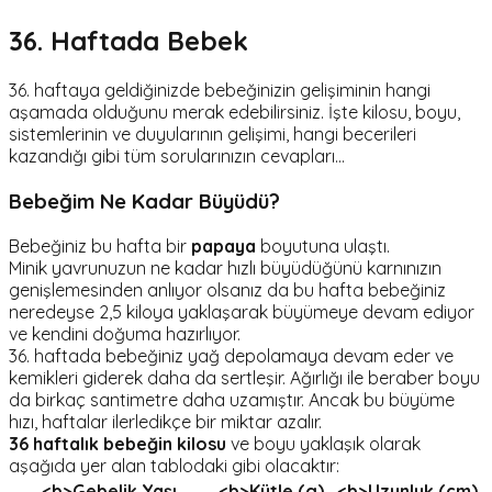
36. Haftada Bebek
36. haftaya geldiğinizde bebeğinizin gelişiminin hangi
aşamada olduğunu merak edebilirsiniz. İşte kilosu, boyu,
sistemlerinin ve duyularının gelişimi, hangi becerileri
kazandığı gibi tüm sorularınızın cevapları…
Bebeğim Ne Kadar Büyüdü?
Bebeğiniz bu hafta bir
papaya
boyutuna ulaştı.
Minik yavrunuzun ne kadar hızlı büyüdüğünü karnınızın
genişlemesinden anlıyor olsanız da bu hafta bebeğiniz
neredeyse 2,5 kiloya yaklaşarak büyümeye devam ediyor
ve kendini doğuma hazırlıyor.
36. haftada bebeğiniz yağ depolamaya devam eder ve
kemikleri giderek daha da sertleşir. Ağırlığı ile beraber boyu
da birkaç santimetre daha uzamıştır. Ancak bu büyüme
hızı, haftalar ilerledikçe bir miktar azalır.
36 haftalık bebeğin kilosu
ve boyu yaklaşık olarak
aşağıda yer alan tablodaki gibi olacaktır:
<b>Gebelik Yaşı
<b>Kütle (g)
<b>Uzunluk (cm)