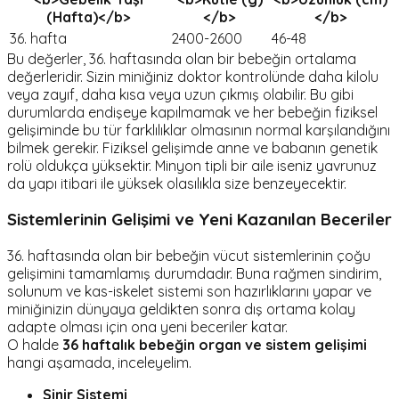
(Hafta)</b>
</b>
</b>
36. hafta
2400-2600
46-48
Bu değerler, 36. haftasında olan bir bebeğin ortalama
değerleridir. Sizin miniğiniz doktor kontrolünde daha kilolu
veya zayıf, daha kısa veya uzun çıkmış olabilir. Bu gibi
durumlarda endişeye kapılmamak ve her bebeğin fiziksel
gelişiminde bu tür farklılıklar olmasının normal karşılandığını
bilmek gerekir. Fiziksel gelişimde anne ve babanın genetik
rolü oldukça yüksektir. Minyon tipli bir aile iseniz yavrunuz
da yapı itibari ile yüksek olasılıkla size benzeyecektir.
Sistemlerinin Gelişimi ve Yeni Kazanılan Beceriler
36. haftasında olan bir bebeğin vücut sistemlerinin çoğu
gelişimini tamamlamış durumdadır. Buna rağmen sindirim,
solunum ve kas-iskelet sistemi son hazırlıklarını yapar ve
miniğinizin dünyaya geldikten sonra dış ortama kolay
adapte olması için ona yeni beceriler katar.
O halde
36 haftalık bebeğin organ ve sistem gelişimi
hangi aşamada, inceleyelim.
Sinir Sistemi