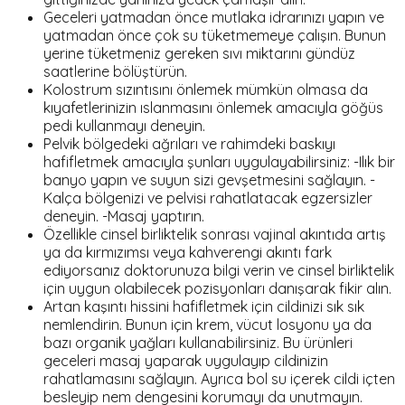
Geceleri yatmadan önce mutlaka idrarınızı yapın ve
yatmadan önce çok su tüketmemeye çalışın. Bunun
yerine tüketmeniz gereken sıvı miktarını gündüz
saatlerine bölüştürün.
Kolostrum sızıntısını önlemek mümkün olmasa da
kıyafetlerinizin ıslanmasını önlemek amacıyla göğüs
pedi kullanmayı deneyin.
Pelvik bölgedeki ağrıları ve rahimdeki baskıyı
hafifletmek amacıyla şunları uygulayabilirsiniz: -Ilık bir
banyo yapın ve suyun sizi gevşetmesini sağlayın. -
Kalça bölgenizi ve pelvisi rahatlatacak egzersizler
deneyin. -Masaj yaptırın.
Özellikle cinsel birliktelik sonrası vajinal akıntıda artış
ya da kırmızımsı veya kahverengi akıntı fark
ediyorsanız doktorunuza bilgi verin ve cinsel birliktelik
için uygun olabilecek pozisyonları danışarak fikir alın.
Artan kaşıntı hissini hafifletmek için cildinizi sık sık
nemlendirin. Bunun için krem, vücut losyonu ya da
bazı organik yağları kullanabilirsiniz. Bu ürünleri
geceleri masaj yaparak uygulayıp cildinizin
rahatlamasını sağlayın. Ayrıca bol su içerek cildi içten
besleyip nem dengesini korumayı da unutmayın.