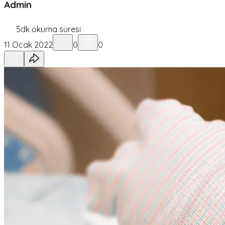
Admin
5
dk okuma süresi
11 Ocak 2022
0
0