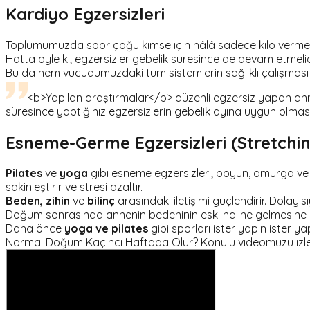
Kardiyo Egzersizleri
Toplumumuzda spor çoğu kimse için hâlâ sadece kilo vermek i
Hatta öyle ki; egzersizler gebelik süresince de devam etmelid
Bu da hem vücudumuzdaki tüm sistemlerin sağlıklı çalışması h
<b>Yapılan araştırmalar</b> düzenli egzersiz yapan ann
süresince yaptığınız egzersizlerin gebelik ayına uygun olmas
Esneme-Germe Egzersizleri (Stretchi
Pilates
ve
yoga
gibi esneme egzersizleri; boyun, omurga ve pel
sakinleştirir ve stresi azaltır.
Beden, zihin
ve
bilinç
arasındaki iletişimi güçlendirir. Dolayı
Doğum sonrasında annenin bedeninin eski haline gelmesine ya
Daha önce
yoga ve pilates
gibi sporları ister yapın ister
Normal Doğum Kaçıncı Haftada Olur? Konulu videomuzu izleye