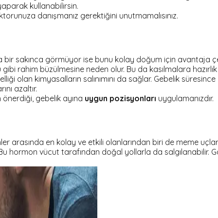
arak kullanabilirsin.
ktorunuza danışmanız gerektiğini unutmamalısınız.
a bir sakınca görmüyor ise bunu kolay doğum için avantaja çevi
ibi rahim büzülmesine neden olur. Bu da kasılmalara hazırlı
liği olan kimyasalların salınımını da sağlar. Gebelik süresin
nı azaltır.
önerdiği, gebelik ayına
uygun pozisyonları
uygulamanızdır.
arasında en kolay ve etkili olanlarından biri de meme uçları
u hormon vücut tarafından doğal yollarla da salgılanabilir. 