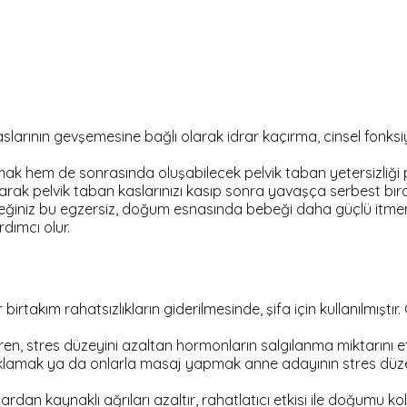
arının gevşemesine bağlı olarak idrar kaçırma, cinsel fonksiyon
pmak hem de sonrasında oluşabilecek pelvik taban yetersizli
aparak pelvik taban kaslarınızı kasıp sonra yavaşça serbest bır
iniz bu egzersiz, doğum esnasında bebeği daha güçlü itmeniz
ımcı olur.
rtakım rahatsızlıkların giderilmesinde, şifa için kullanılmıştır
ren, stres düzeyini azaltan hormonların salgılanma miktarını etk
lamak ya da onlarla masaj yapmak anne adayının stres düzeyi
ardan kaynaklı ağrıları azaltır, rahatlatıcı etkisi ile doğumu ko