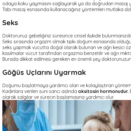
odaya koku yaymasını sağlayarak ya da doğrudan masaj yap
Tabi masaj esnasında kullanacağınız yöntemleri mutlaka do
Seks
Doktorunuz gebeliğiniz süresince cinsel ilişkide bulunmanızd
Seks sırasında orgazm olmak tıpkı doğum esnasında olduğu g
seks yapmak vücutta doğal olarak bulunan ve ağrı kesici özel
kasılmalar vücut tarafından orgazma benzetilir ve ağrı miktarı
Burada dikkat edilmesi gereken en önemli şey doktorunuzun 
Göğüs Uçlarını Uyarmak
Doğumu başlatmaya yardımcı olan ve kolaylaştıran yöntemler 
Kadınlara verilen suni sancı aslında
oksitosin hormonudur.
B
olarak salgılar ve sürecin başlamasına yardımcı olur.