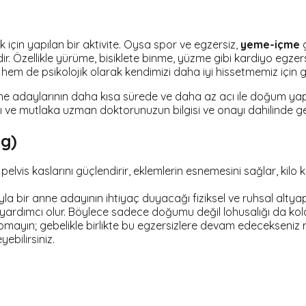
çin yapılan bir aktivite. Oysa spor ve egzersiz,
yeme-içme
g
ir. Özellikle yürüme, bisiklete binme, yüzme gibi kardiyo egzer
em de psikolojik olarak kendimizi daha iyi hissetmemiz için ge
e adaylarının daha kısa sürede ve daha az acı ile doğum yapt
ı ve mutlaka uzman doktorunuzun bilgisi ve onayı dahilinde ger
ng)
vis kaslarını güçlendirir, eklemlerin esnemesini sağlar, kilo ko
sıyla bir anne adayının ihtiyaç duyacağı fiziksel ve ruhsal altya
rdımcı olur. Böylece sadece doğumu değil lohusalığı da kolay
 yapmayın; gebelikle birlikte bu egzersizlere devam edeceksen
bilirsiniz.