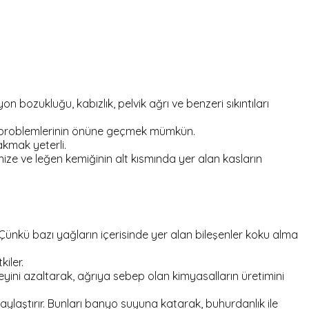
 bozukluğu, kabızlık, pelvik ağrı ve benzeri sıkıntıları
ği problemlerinin önüne geçmek mümkün.
akmak yeterli.
e ve leğen kemiğinin alt kısmında yer alan kasların
. Çünkü bazı yağların içerisinde yer alan bileşenler koku alma
iler.
ni azaltarak, ağrıya sebep olan kimyasalların üretimini
laylaştırır. Bunları banyo suyuna katarak, buhurdanlık ile