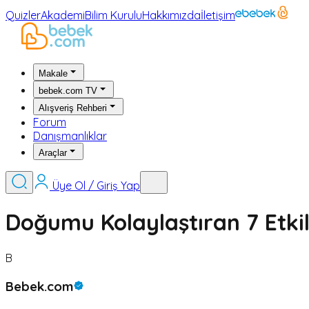
Quizler
Akademi
Bilim Kurulu
Hakkımızda
İletişim
Makale
bebek.com TV
Alışveriş Rehberi
Forum
Danışmanlıklar
Araçlar
Üye Ol / Giriş Yap
Doğumu Kolaylaştıran 7 Etki
B
Bebek.com