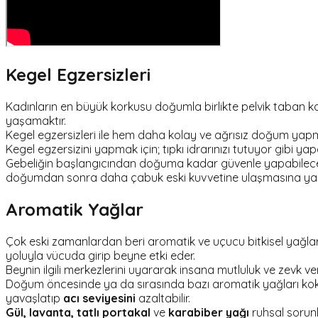
Kegel Egzersizleri
Kadınların en büyük korkusu doğumla birlikte pelvik taban kasl
yaşamaktır.
Kegel egzersizleri ile hem daha kolay ve ağrısız doğum ya
Kegel egzersizini yapmak için; tıpkı idrarınızı tutuyor gibi y
Gebeliğin başlangıcından doğuma kadar güvenle yapabileceğ
doğumdan sonra daha çabuk eski kuvvetine ulaşmasına yard
Aromatik Yağlar
Çok eski zamanlardan beri aromatik ve uçucu bitkisel yağlar bi
yoluyla vücuda girip beyne etki eder.
Beynin ilgili merkezlerini uyararak insana mutluluk ve zevk ve
Doğum öncesinde ya da sırasında bazı aromatik yağları kok
yavaşlatıp
acı seviyesini
azaltabilir.
Gül, lavanta, tatlı portakal
ve
karabiber yağı
ruhsal sorunl