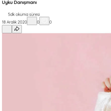
Uyku Danışmanı
5
dk okuma süresi
18 Aralık 2020
0
0