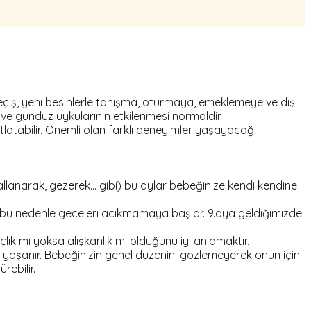
geçiş, yeni besinlerle tanışma, oturmaya, emeklemeye ve diş
e gündüz uykularının etkilenmesi normaldir.
tabilir. Önemli olan farklı deneyimler yaşayacağı
llanarak, gezerek… gibi) bu aylar bebeğinize kendi kendine
, bu nedenle geceleri acıkmamaya başlar. 9.aya geldiğimizde
lık mı yoksa alışkanlık mı olduğunu iyi anlamaktır.
 yaşanır. Bebeğinizin genel düzenini gözlemeyerek onun için
ebilir.