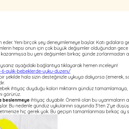
evam eder. Yeni birçok şey deneyimlemeye başlar. Katı gıdalara 
lerin hepsi onun için çok büyük değişimler olduğundan gece v
azanmışsa bu yeni değişimleri birkaç günde zorlanmadan atla
ysanız aşağıdaki bağlantıya tıklayarak hemen inceleyin!
6-aylik-bebeklerde-uyku-duzeni/
 şekilde hala sizin desteğinizle uykuya dalıyorsa (emerek, sa
ır.
ok bebek ihtiyaç duyduğu kalori miktarını gündüz tamamlamaya
ni görürüz.
fa beslenmeye
ihtiyaç duyabilir. Önemli olan bu uyanmaların aç
ar. Bu nedenle gündüz uykularının sayısında 3’ten 2’ye düşüş
 etmenize hiç gerek yok. Bu geçişin tamamlanması birkaç ay sür