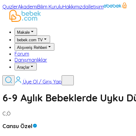
Quizler
Akademi
Bilim Kurulu
Hakkımızda
İletişim
Makale
bebek.com TV
Alışveriş Rehberi
Forum
Danışmanlıklar
Araçlar
Üye Ol / Giriş Yap
6-9 Aylık Bebeklerde Uyku D
C,Ö
Cansu Özel