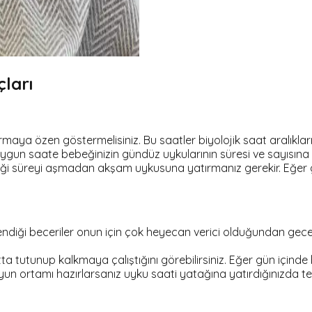
çları
aya özen göstermelisiniz. Bu saatler biyolojik saat aralıkları
 uygun saate bebeğinizin gündüz uykularının süresi ve sayısına 
diği süreyi aşmadan akşam uykusuna yatırmanız gerekir. Eğe
i öğrendiği beceriler onun için çok heyecan verici olduğundan
tunup kalkmaya çalıştığını görebilirsiniz. Eğer gün içinde be
oyun ortamı hazırlarsanız uyku saati yatağına yatırdığınızda 