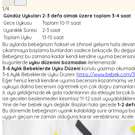
1
/
4
Gündüz Uykuları
2-3 defa olmak üzere toplam 3-4 saat
Gece Uykusu
Toplam 10-11 saat
Uyanıklık Süresi
2-3 saat
Toplam Uyku
13-15 saat
Bu aylarda bebeğinizin fiziksel ve zihinsel gelişimi hızla d
çıkartmaya başlama bunlardan sadece birkaçıdır. Bu değişim
Bebeğiniz bu zamana kadar kendi kendine uyuma becerisini k
bugünlerde
uyku düzenini bozmadan
ilerlemenizdir.
3-6 Aylık Bebeklerde Uyku Düzeni
konulu yazımızı okumadı
3-6 Aylık Bebeklerde Uyku Düzeni:
https://www.bebek.com/3-
Eğer henüz kendi kendine uyuma becerisini kazanmamış ve bir
uykuya dalma becerisini öğretmek için çok doğru zamanlard
6. aya geldiğimizde ek gıda tadımlarının da etkisiyle birç
ise geceleri beslenmeden kesintisiz 11-12 saat uyuyabildikleri
Yine de her bebek aynı değildir. Bazıları hala gecede
1-2 de
Bu dönemde bebeğinizin uyanık kalabildiği süre artmaya başl
uygun geçişin ne zaman olduğuna karar verebilirsiniz. Acele