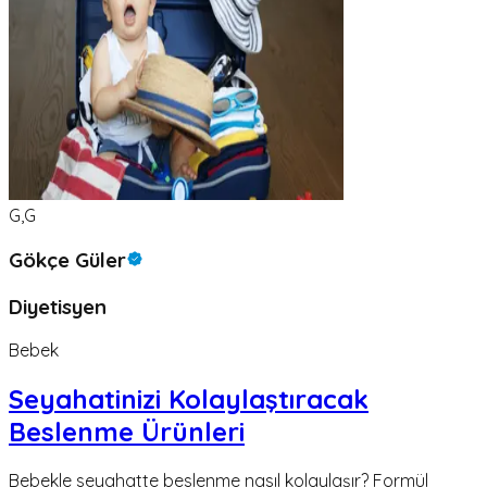
G,G
Gökçe Güler
Diyetisyen
Bebek
Seyahatinizi Kolaylaştıracak
Beslenme Ürünleri
Bebekle seyahatte beslenme nasıl kolaylaşır? Formül