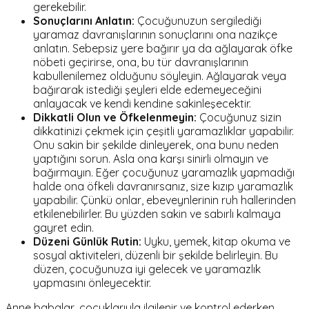
gerekebilir.
Sonuçlarını Anlatın:
Çocuğunuzun sergilediği
yaramaz davranışlarının sonuçlarını ona nazikçe
anlatın. Sebepsiz yere bağırır ya da ağlayarak öfke
nöbeti geçirirse, ona, bu tür davranışlarının
kabullenilemez olduğunu söyleyin. Ağlayarak veya
bağırarak istediği şeyleri elde edemeyeceğini
anlayacak ve kendi kendine sakinleşecektir.
Dikkatli Olun ve Öfkelenmeyin:
Çocuğunuz sizin
dikkatinizi çekmek için çeşitli yaramazlıklar yapabilir.
Onu sakin bir şekilde dinleyerek, ona bunu neden
yaptığını sorun. Asla ona karşı sinirli olmayın ve
bağırmayın. Eğer çocuğunuz yaramazlık yapmadığı
halde ona öfkeli davranırsanız, size kızıp yaramazlık
yapabilir. Çünkü onlar, ebeveynlerinin ruh hallerinden
etkilenebilirler. Bu yüzden sakin ve sabırlı kalmaya
gayret edin.
Düzeni Günlük Rutin:
Uyku, yemek, kitap okuma ve
sosyal aktiviteleri, düzenli bir şekilde belirleyin. Bu
düzen, çocuğunuza iyi gelecek ve yaramazlık
yapmasını önleyecektir.
Anne babalar, çocuklarıyla ilgilenir ve kontrol ederken