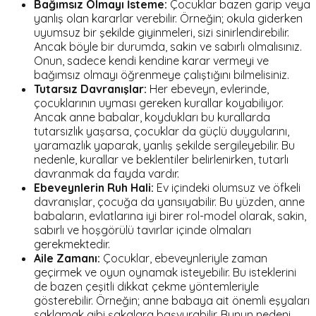
Bağımsız Olmayı İsteme:
Çocuklar bazen garip veya
yanlış olan kararlar verebilir. Örneğin; okula giderken
uyumsuz bir şekilde giyinmeleri, sizi sinirlendirebilir.
Ancak böyle bir durumda, sakin ve sabırlı olmalısınız.
Onun, sadece kendi kendine karar vermeyi ve
bağımsız olmayı öğrenmeye çalıştığını bilmelisiniz.
Tutarsız Davranışlar:
Her ebeveyn, evlerinde,
çocuklarının uyması gereken kurallar koyabiliyor.
Ancak anne babalar, koydukları bu kurallarda
tutarsızlık yaşarsa, çocuklar da güçlü duygularını,
yaramazlık yaparak, yanlış şekilde sergileyebilir. Bu
nedenle, kurallar ve beklentiler belirlenirken, tutarlı
davranmak da fayda vardır.
Ebeveynlerin Ruh Hali:
Ev içindeki olumsuz ve öfkeli
davranışlar, çocuğa da yansıyabilir. Bu yüzden, anne
babaların, evlatlarına iyi birer rol-model olarak, sakin,
sabırlı ve hoşgörülü tavırlar içinde olmaları
gerekmektedir.
Aile Zamanı:
Çocuklar, ebeveynleriyle zaman
geçirmek ve oyun oynamak isteyebilir. Bu isteklerini
de bazen çeşitli dikkat çekme yöntemleriyle
gösterebilir. Örneğin; anne babaya ait önemli eşyaları
saklamak gibi şakalara başvurabilir. Bunun nedeni,