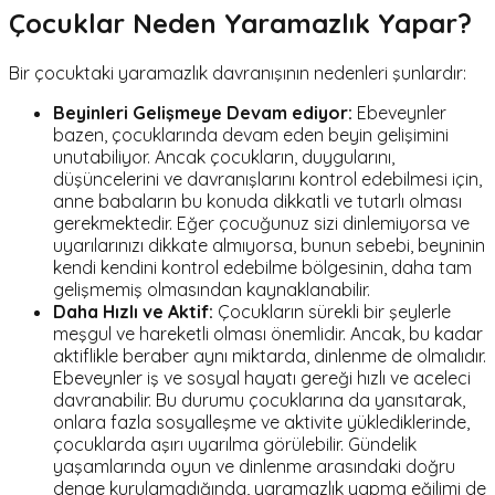
Çocuklar Neden Yaramazlık Yapar?
Bir çocuktaki yaramazlık davranışının nedenleri şunlardır:
Beyinleri Gelişmeye Devam ediyor:
Ebeveynler
bazen, çocuklarında devam eden beyin gelişimini
unutabiliyor. Ancak çocukların, duygularını,
düşüncelerini ve davranışlarını kontrol edebilmesi için,
anne babaların bu konuda dikkatli ve tutarlı olması
gerekmektedir. Eğer çocuğunuz sizi dinlemiyorsa ve
uyarılarınızı dikkate almıyorsa, bunun sebebi, beyninin
kendi kendini kontrol edebilme bölgesinin, daha tam
gelişmemiş olmasından kaynaklanabilir.
Daha Hızlı ve Aktif:
Çocukların sürekli bir şeylerle
meşgul ve hareketli olması önemlidir. Ancak, bu kadar
aktiflikle beraber aynı miktarda, dinlenme de olmalıdır.
Ebeveynler iş ve sosyal hayatı gereği hızlı ve aceleci
davranabilir. Bu durumu çocuklarına da yansıtarak,
onlara fazla sosyalleşme ve aktivite yüklediklerinde,
çocuklarda aşırı uyarılma görülebilir. Gündelik
yaşamlarında oyun ve dinlenme arasındaki doğru
denge kurulamadığında, yaramazlık yapma eğilimi de