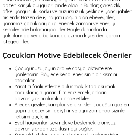
bazen karışık duygular içinde olabilir. Bunlar; çaresizlik,
öfke, yorgunluk, korku ve huzursuzluk şeklinde yansıyabilen
hislerdir. Bazen de iş hayatı yoğun olan ebeveynler,
yaramaz çocuklarıyla ilgilenecek zamanı ve enerjiyi
kendilerinde bulamayabilirler. Böyle durumlarda
yakınlarında veya bu konuda uzman kişilerden yardım
isteyebilirler.
Çocukları Motive Edebilecek Öneriler
Çocuğunuzu, oyunlara ve sosyal aktivitelere
yönlendirin. Böylece kendi enerjisinin bir kısmını
atacaktır.
Yaratıcı faaliyetlerde bulunmak, kitap okumak,
çocuklar için yararlı filmler izlemek, onların
davranışlarını olumlu yönde etkiler.
Ailecek geziler, kamplar ve piknikler, çocuğun gözlem
yapma becerisini geliştirir ve aynı zamanda sizinle
iletişimi güçlenir.
Evcil hayvanları sevmek ve beslemek, olumsuz
davranışlardan uzaklaşmayı sağlar.
Spor aktiviteleri, dans ve bahçe düzenleme işleri,