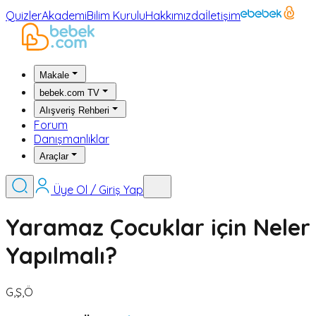
Quizler
Akademi
Bilim Kurulu
Hakkımızda
İletişim
Makale
bebek.com TV
Alışveriş Rehberi
Forum
Danışmanlıklar
Araçlar
Üye Ol / Giriş Yap
Yaramaz Çocuklar için Neler
Yapılmalı?
G,Ş,Ö