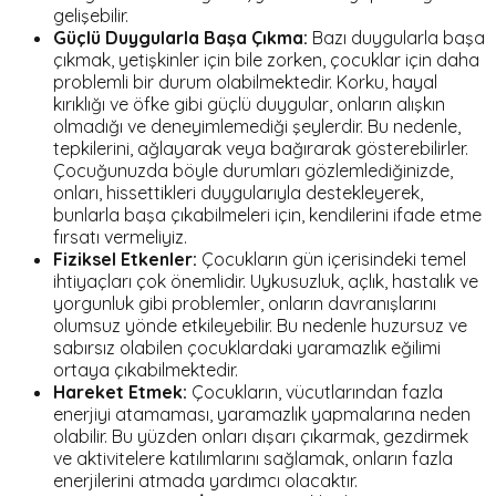
gelişebilir.
Güçlü Duygularla Başa Çıkma:
Bazı duygularla başa
çıkmak, yetişkinler için bile zorken, çocuklar için daha
problemli bir durum olabilmektedir. Korku, hayal
kırıklığı ve öfke gibi güçlü duygular, onların alışkın
olmadığı ve deneyimlemediği şeylerdir. Bu nedenle,
tepkilerini, ağlayarak veya bağırarak gösterebilirler.
Çocuğunuzda böyle durumları gözlemlediğinizde,
onları, hissettikleri duygularıyla destekleyerek,
bunlarla başa çıkabilmeleri için, kendilerini ifade etme
fırsatı vermeliyiz.
Fiziksel Etkenler:
Çocukların gün içerisindeki temel
ihtiyaçları çok önemlidir. Uykusuzluk, açlık, hastalık ve
yorgunluk gibi problemler, onların davranışlarını
olumsuz yönde etkileyebilir. Bu nedenle huzursuz ve
sabırsız olabilen çocuklardaki yaramazlık eğilimi
ortaya çıkabilmektedir.
Hareket Etmek:
Çocukların, vücutlarından fazla
enerjiyi atamaması, yaramazlık yapmalarına neden
olabilir. Bu yüzden onları dışarı çıkarmak, gezdirmek
ve aktivitelere katılımlarını sağlamak, onların fazla
enerjilerini atmada yardımcı olacaktır.