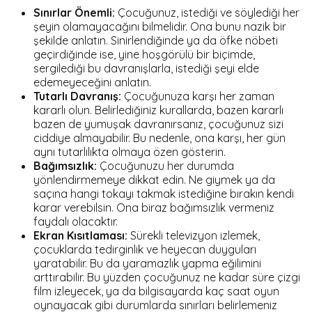
Sınırlar Önemli:
Çocuğunuz, istediği ve söylediği her
şeyin olamayacağını bilmelidir. Ona bunu nazik bir
şekilde anlatın. Sinirlendiğinde ya da öfke nöbeti
geçirdiğinde ise, yine hoşgörülü bir biçimde,
sergilediği bu davranışlarla, istediği şeyi elde
edemeyeceğini anlatın.
Tutarlı Davranış:
Çocuğunuza karşı her zaman
kararlı olun. Belirlediğiniz kurallarda, bazen kararlı
bazen de yumuşak davranırsanız, çocuğunuz sizi
ciddiye almayabilir. Bu nedenle, ona karşı, her gün
aynı tutarlılıkta olmaya özen gösterin.
Bağımsızlık:
Çocuğunuzu her durumda
yönlendirmemeye dikkat edin. Ne giymek ya da
saçına hangi tokayı takmak istediğine bırakın kendi
karar verebilsin. Ona biraz bağımsızlık vermeniz
faydalı olacaktır.
Ekran Kısıtlaması:
Sürekli televizyon izlemek,
çocuklarda tedirginlik ve heyecan duyguları
yaratabilir. Bu da yaramazlık yapma eğilimini
arttırabilir. Bu yüzden çocuğunuz ne kadar süre çizgi
film izleyecek, ya da bilgisayarda kaç saat oyun
oynayacak gibi durumlarda sınırları belirlemeniz