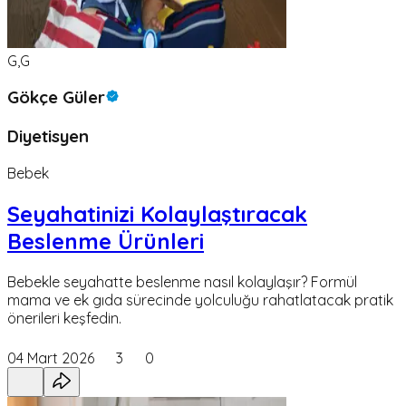
G,G
Gökçe Güler
Diyetisyen
Bebek
Seyahatinizi Kolaylaştıracak
Beslenme Ürünleri
Bebekle seyahatte beslenme nasıl kolaylaşır? Formül
mama ve ek gıda sürecinde yolculuğu rahatlatacak pratik
önerileri keşfedin.
04 Mart 2026
3
0