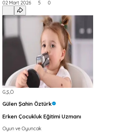
02 Mart 2026
5
0
G,Ş,Ö
Gülen Şahin Öztürk
Erken Çocukluk Eğitimi Uzmanı
Oyun ve Oyuncak