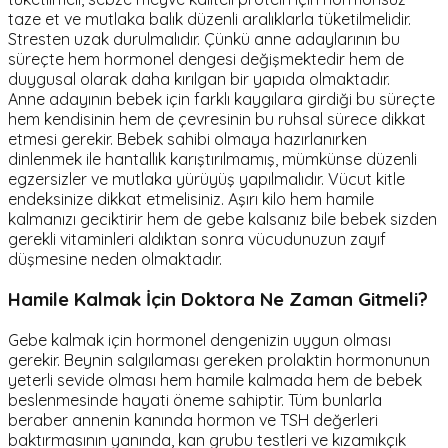
taze et ve mutlaka balık düzenli aralıklarla tüketilmelidir.
Stresten uzak durulmalıdır. Çünkü anne adaylarının bu
süreçte hem hormonel dengesi değişmektedir hem de
duygusal olarak daha kırılgan bir yapıda olmaktadır.
Anne adayının bebek için farklı kaygılara girdiği bu süreçte
hem kendisinin hem de çevresinin bu ruhsal sürece dikkat
etmesi gerekir. Bebek sahibi olmaya hazırlanırken
dinlenmek ile hantallık karıştırılmamış, mümkünse düzenli
egzersizler ve mutlaka yürüyüş yapılmalıdır. Vücut kitle
endeksinize dikkat etmelisiniz. Aşırı kilo hem hamile
kalmanızı geciktirir hem de gebe kalsanız bile bebek sizden
gerekli vitaminleri aldıktan sonra vücudunuzun zayıf
düşmesine neden olmaktadır.
Hamile Kalmak İçin Doktora Ne Zaman Gitmeli?
Gebe kalmak için hormonel dengenizin uygun olması
gerekir. Beynin salgılaması gereken prolaktin hormonunun
yeterli sevide olması hem hamile kalmada hem de bebek
beslenmesinde hayati öneme sahiptir. Tüm bunlarla
beraber annenin kanında hormon ve TSH değerleri
baktırmasının yanında, kan grubu testleri ve kızamıkçık