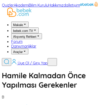
Quizler
Akademi
Bilim Kurulu
Hakkımızda
İletişim
Makale
bebek.com TV
Alışveriş Rehberi
Forum
Danışmanlıklar
Araçlar
Üye Ol / Giriş Yap
Hamile Kalmadan Önce
Yapılması Gerekenler
B