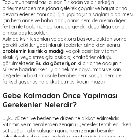
Toplumun temel taşı ailedir. Bir kadın ve bir erkeğin
birleşmesinden meydana gelerek çoğalır ve hayatlarına
devam ederler. Yani sağlığın yapı taşının sağlam olabilmesi
için hem anne ve baba adaylarının hem de ailenin diğer
fertleri ile toplumun bu konuda gerekli duyarlılığa sahip
olması baş koşuldur.
Aslında kısırlık sanılan ve doktora başvurulduktan sonra
gerekli tetkitler yaptırılarak tedbirler alındıktan sonra
problemin kısırlık olmadığı
ve çok basit bir vitamin
eksikliği veya stres gibi psikolojik faktörler olduğu
görülmektedir.
Bu da gösteriyor ki
bir anne adayının
sürece hazırlanırken iyi bir hekime başvurması ve kan
değerlerini baktırması ile beraber hem sosyal hem de
fiziksel yaşantısına dikkat etmesi kaçınılmazdır.
Gebe Kalmadan Önce Yapılması
Gerekenler Nelerdir?
Uyku düzeni ve beslenme düzenine dikkat edilmelidir.
Vitamin ve minerallerden zengin yiyecekler tercih edilirken
süt yoğurt gibi kalsiyum yönünden zengin besinler
tüketilmeli, sebze meyve kaliteli protein için hormonsuz