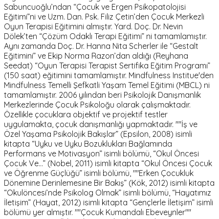
Sabuncuoğlu’ndan “Çocuk ve Ergen Psikopatolojisi
Eğitimi”ni ve Uzm. Dan. Psk. Filiz Çetin’den Çocuk Merkezli
Oyun Terapisi Eğitimini almıştır. Yard. Doç. Dr. Nevin
Dölek’ten “Çözüm Odaklı Terapi Eğitimi” ni tamamlamıştır.
Aynı zamanda Doç. Dr. Hanna Nita Scherler ile “Gestalt
Eğitimini” ve Ekip Norma Razon’dan aldığı (Reyhana
Seedat) “Oyun Terapisi Terapist Sertifika Eğitim Programı”
(150 saat) eğitimini tamamlamıştır. Mindfulness Institue'den
Mindfulness Temelli Şefkatli Yaşam Temel Eğitimi (MBCL) ni
tamamlamıştır. 2006 yılından beri Psikolojik Danışmanlık
Merkezlerinde Çocuk Psikoloğu olarak çalışmaktadır.
Özellikle çocuklara objektif ve projektif testler
uygulamakta, çocuk danışmanlığı yapmaktadır. ""İş ve
Özel Yaşama Psikolojik Bakışlar” (Epsilon, 2008) isimli
kitapta “Uyku ve Uyku Bozuklukları Bağlamında
Performans ve Motivasyon” isimli bölümü, “Okul Öncesi
Çocuk Ve…” (Nobel, 2011) isimli kitapta “Okul Öncesi Çocuk
ve Öğrenme Güçlüğü” isimli bölümü, ""Erken Çocukluk
Dönemine Derinlemesine Bir Bakış” (Kök, 2012) isimli kitapta
“Okulöncesi’nde Psikolog Olmak” isimli bölümü, “Hayatımız
İletişim” (Hayat, 2012) isimli kitapta “Gençlerle İletişim” isimli
bölümü yer almıştır. ""Çocuk Kumandalı Ebeveynler""