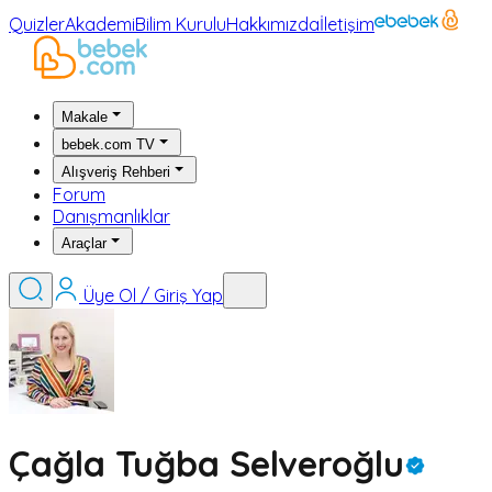
Quizler
Akademi
Bilim Kurulu
Hakkımızda
İletişim
Makale
bebek.com TV
Alışveriş Rehberi
Forum
Danışmanlıklar
Araçlar
Üye Ol / Giriş Yap
Çağla Tuğba Selveroğlu