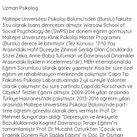
Uzman Psikolog
Maltepe Üniversitesi Psikoloji Bölümü’nden (Burslu) fakülte
3.sü olarak lisans derecesini almıştır. Warsaw School of
Social Psychology’de (SWPS) bir dönem eğitim görmüştür.
Maltepe Üniversitesi Klinik Psikoloji Master Programını
(Burslu) derece ile bitirmiştir (Tez Konusu: “7-10 Yaş
Arasındaki Hafif Düzeyde Zihinsel Geriliği Olan Çocuklarda
Sözel Zeka, Anne-Baba Tutumları ve Davranışsal Dinamikler
Arasındaki İlişkilerin İncelenmesi”dir). MBH International’da
Eğitim Sorumlusu olarak görev yapmıştır. Kısa bir süre özel
eğitim ve rehabilitasyon merkezinde çalışmıştır. Çapa Tıp
Fakültesi Psikoloji Laboratuarında 2 yıl süreyle Volonter
olarak çalışmıştır; bu süre zarfında Çapa’da Rorschach ve
Objektif Testler Eğitimi almıştır. 2009-2014 yılları arasında
Türkiye Hastanesi'nde çalışmıştır. 2013-2016 öğretim yılları
arasında Maltepe Üniversitesi Psikoloji Bölümü'nde part-
time öğretim görevlisi olarak ders vermiştir. Prof. Dr.
Mehmet Sungur’dan aldığı “Depresyon ve Anksiyete
Bozukluklarında Kognitif Davranışçı Terapi Eğitimi”ni
tamamlamıştır. Prof. Dr. Mücahit Öztürk’ten “Çocuk ve
Ergenlik Dönemi Ruh Sağlığı Eğitimi” ni, Doç. Dr. Osman