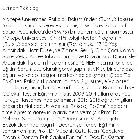
Uzman Psikolog
Maltepe Üniversitesi Psikoloji Bölümü’nden (Burslu) fakülte
3.sü olarak lisans derecesini almıştır. Warsaw School of
Social Psychology’de (SWPS) bir dönem eğitim görmüştür.
Maltepe Üniversitesi Klinik Psikoloji Master Programını
(Burslu) derece ile bitirmiştir (Tez Konusu: “7-10 Yaş
Arasındaki Hafif Düzeyde Zihinsel Geriliği Olan Çocuklarda
Sözel Zeka, Anne-Baba Tutumları ve Davranışsal Dinamikler
Arasındaki İlişkilerin İncelenmesi”dir). MBH International’da
Eğitim Sorumlusu olarak görev yapmıştır. Kısa bir süre özel
eğitim ve rehabilitasyon merkezinde çalışmıştır. Çapa Tıp
Fakültesi Psikoloji Laboratuarında 2 yıl süreyle Volonter
olarak çalışmıştır; bu süre zarfında Çapa’da Rorschach ve
Objektif Testler Eğitimi almıştır. 2009-2014 yılları arasında
Türkiye Hastanesi'nde çalışmıştır. 2013-2016 öğretim yılları
arasında Maltepe Üniversitesi Psikoloji Bölümü'nde part-
time öğretim görevlisi olarak ders vermiştir. Prof. Dr.
Mehmet Sungur’dan aldığı “Depresyon ve Anksiyete
Bozukluklarında Kognitif Davranışçı Terapi Eğitimi”ni
tamamlamıştır. Prof. Dr. Mücahit Öztürk’ten “Çocuk ve
Ergenlik Dönemi Ruh Sağlığı Eğitimi” ni, Doç. Dr. Osman