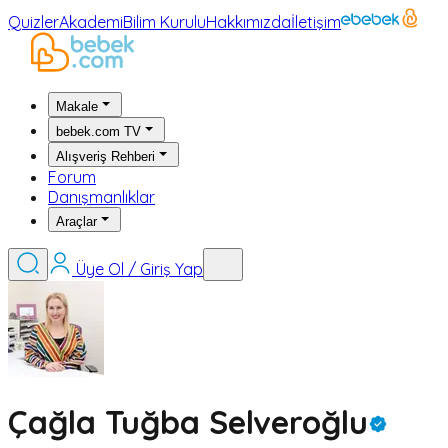
Quizler
Akademi
Bilim Kurulu
Hakkımızda
İletişim
Makale
bebek.com TV
Alışveriş Rehberi
Forum
Danışmanlıklar
Araçlar
Üye Ol / Giriş Yap
Çağla Tuğba Selveroğlu