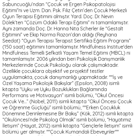
Sabuncuoğlu’ndan “Çocuk ve Ergen Psikopatolojisi
Eğitimi”ni ve Uzm. Dan. Psk. Filiz Çetin’den Çocuk Merkezli
Oyun Terapisi Eğitimini almıştır. Yard. Doç. Dr. Nevin
Dölek’ten “Çözüm Odaklı Terapi Eğitimi” ni tamamlamıştır.
Aynı zamanda Doç. Dr. Hanna Nita Scherler ile “Gestalt
Eğitimini” ve Ekip Norma Razon’dan aldığı (Reyhana
Seedat) “Oyun Terapisi Terapist Sertifika Eğitim Programı”
(150 saat) eğitimini tamamlamıştır. Mindfulness Institue'den
Mindfulness Temelli Şefkatli Yaşam Temel Eğitimi (MBCL) ni
tamamlamıştır. 2006 yılından beri Psikolojik Danışmanlık
Merkezlerinde Çocuk Psikoloğu olarak çalışmaktadır.
Özellikle çocuklara objektif ve projektif testler
uygulamakta, çocuk danışmanlığı yapmaktadır. ""İş ve
Özel Yaşama Psikolojik Bakışlar” (Epsilon, 2008) isimli
kitapta “Uyku ve Uyku Bozuklukları Bağlamında
Performans ve Motivasyon” isimli bölümü, “Okul Öncesi
Çocuk Ve…” (Nobel, 2011) isimli kitapta “Okul Öncesi Çocuk
ve Öğrenme Güçlüğü” isimli bölümü, ""Erken Çocukluk
Dönemine Derinlemesine Bir Bakış” (Kök, 2012) isimli kitapta
“Okulöncesi’nde Psikolog Olmak” isimli bölümü, “Hayatımız
İletişim” (Hayat, 2012) isimli kitapta “Gençlerle İletişim” isimli
bölümü yer almıştır. ""Çocuk Kumandalı Ebeveynler""