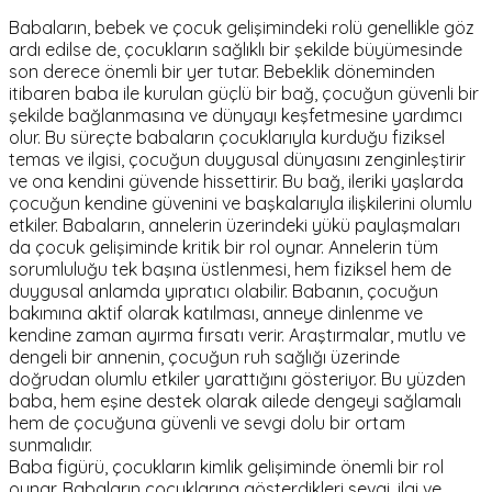
Babaların, bebek ve çocuk gelişimindeki rolü genellikle göz
ardı edilse de, çocukların sağlıklı bir şekilde büyümesinde
son derece önemli bir yer tutar. Bebeklik döneminden
itibaren baba ile kurulan güçlü bir bağ, çocuğun güvenli bir
şekilde bağlanmasına ve dünyayı keşfetmesine yardımcı
olur. Bu süreçte babaların çocuklarıyla kurduğu fiziksel
temas ve ilgisi, çocuğun duygusal dünyasını zenginleştirir
ve ona kendini güvende hissettirir. Bu bağ, ileriki yaşlarda
çocuğun kendine güvenini ve başkalarıyla ilişkilerini olumlu
etkiler. Babaların, annelerin üzerindeki yükü paylaşmaları
da çocuk gelişiminde kritik bir rol oynar. Annelerin tüm
sorumluluğu tek başına üstlenmesi, hem fiziksel hem de
duygusal anlamda yıpratıcı olabilir. Babanın, çocuğun
bakımına aktif olarak katılması, anneye dinlenme ve
kendine zaman ayırma fırsatı verir. Araştırmalar, mutlu ve
dengeli bir annenin, çocuğun ruh sağlığı üzerinde
doğrudan olumlu etkiler yarattığını gösteriyor. Bu yüzden
baba, hem eşine destek olarak ailede dengeyi sağlamalı
hem de çocuğuna güvenli ve sevgi dolu bir ortam
sunmalıdır.
Baba figürü, çocukların kimlik gelişiminde önemli bir rol
oynar. Babaların çocuklarına gösterdikleri sevgi, ilgi ve