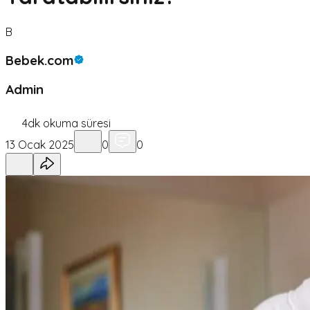
B
Bebek.com
Admin
4
dk okuma süresi
13 Ocak 2025
0
0