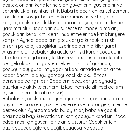
destek, onların kendilerine olan güvenlerini güçlendirir ve
sorumluluk bilincini geliştirir. Baba ile geçirilen kaliteli zaman,
çocukların sosyal beceriler kazanmasına ve hayatta
karşılaşacakları zorluklarla daha iyi başa çıkabilmelerine
yardımcı olur. Babaların bu süreçte rol model olmaları,
çocukların kendi kimliklerini inşa etmelerinde kritik bir yere
sahiptir. Ayrıca, babaların çocuklarıyla kurdukları ilişki,
onların psikolojik sağlıkları üzerinde derin etkiler yaratır.
Araştırmalar, babalarıyla güçlü bir ilişki kuran çocukların
stresle daha iyi başa çıktıklarını ve duygusal olarak daha
dengeli olduklarını göstermektedir. Baba figürünün,
çocuğun duygusal ihtiyaçlarını karşılamada en az anne
kadar önemli olduğu gerçeği, özellikle okul öncesi
dönemde belirginleşir. Babaların çocuklarıyla oynadığı
oyunlar ve aktiviteler, hem fiziksel hem de zihinsel gelişim
açısından büyük katkılar sağlar.
Babaların çocuklarıyla oyun oynama rolü, onların yaratıcı
düşünme, problem çözme becerileri ve motor gelişimlerine
destek olur. Aynı zamanda bu oyunlar, baba ve çocuk
arasındaki bağı kuvvetlendirirken, çocuğun kendisini ifade
edebilmesi için güvenli bir alan oluşturur. Çocuklar için
oyun, sadece eğlence değil, duygusal ve sosyal