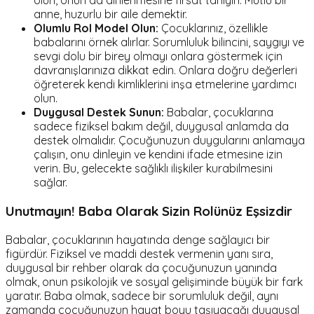
olun, onun da dinlenmesine fırsat tanıyın. Mutlu bir
anne, huzurlu bir aile demektir.
Olumlu Rol Model Olun:
Çocuklarınız, özellikle
babalarını örnek alırlar. Sorumluluk bilincini, saygıyı ve
sevgi dolu bir birey olmayı onlara göstermek için
davranışlarınıza dikkat edin. Onlara doğru değerleri
öğreterek kendi kimliklerini inşa etmelerine yardımcı
olun.
Duygusal Destek Sunun:
Babalar, çocuklarına
sadece fiziksel bakım değil, duygusal anlamda da
destek olmalıdır. Çocuğunuzun duygularını anlamaya
çalışın, onu dinleyin ve kendini ifade etmesine izin
verin. Bu, gelecekte sağlıklı ilişkiler kurabilmesini
sağlar.
Unutmayın! Baba Olarak Sizin Rolünüz Eşsizdir
Babalar, çocuklarının hayatında denge sağlayıcı bir
figürdür. Fiziksel ve maddi destek vermenin yanı sıra,
duygusal bir rehber olarak da çocuğunuzun yanında
olmak, onun psikolojik ve sosyal gelişiminde büyük bir fark
yaratır. Baba olmak, sadece bir sorumluluk değil, aynı
zamanda çocuğunuzun hayat boyu taşıyacağı duygusal