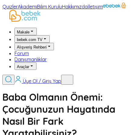
Quizler
Akademi
Bilim Kurulu
Hakkımızda
İletişim
Makale
bebek.com TV
Alışveriş Rehberi
Forum
Danışmanlıklar
Araçlar
Üye Ol / Giriş Yap
Baba Olmanın Önemi:
Çocuğunuzun Hayatında
Nasıl Bir Fark
Yaratabilirsiniz?