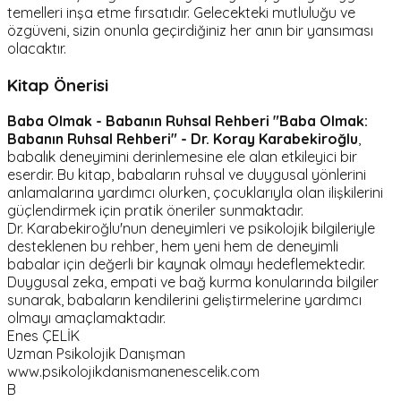
temelleri inşa etme fırsatıdır. Gelecekteki mutluluğu ve
özgüveni, sizin onunla geçirdiğiniz her anın bir yansıması
olacaktır.
Kitap Önerisi
Baba Olmak - Babanın Ruhsal Rehberi
"Baba Olmak:
Babanın Ruhsal Rehberi" - Dr. Koray Karabekiroğlu
,
babalık deneyimini derinlemesine ele alan etkileyici bir
eserdir. Bu kitap, babaların ruhsal ve duygusal yönlerini
anlamalarına yardımcı olurken, çocuklarıyla olan ilişkilerini
güçlendirmek için pratik öneriler sunmaktadır.
Dr. Karabekiroğlu'nun deneyimleri ve psikolojik bilgileriyle
desteklenen bu rehber, hem yeni hem de deneyimli
babalar için değerli bir kaynak olmayı hedeflemektedir.
Duygusal zeka, empati ve bağ kurma konularında bilgiler
sunarak, babaların kendilerini geliştirmelerine yardımcı
olmayı amaçlamaktadır.
Enes ÇELİK
Uzman Psikolojik Danışman
www.psikolojikdanismanenescelik.com
B