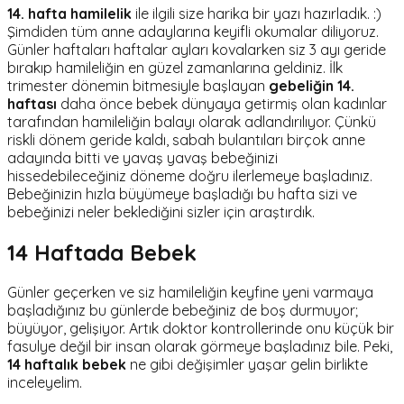
14. hafta hamilelik
ile ilgili size harika bir yazı hazırladık. :)
Şimdiden tüm anne adaylarına keyifli okumalar diliyoruz.
Günler haftaları haftalar ayları kovalarken siz 3 ayı geride
bırakıp hamileliğin en güzel zamanlarına geldiniz. İlk
trimester dönemin bitmesiyle başlayan
gebeliğin 14.
haftası
daha önce bebek dünyaya getirmiş olan kadınlar
tarafından hamileliğin balayı olarak adlandırılıyor. Çünkü
riskli dönem geride kaldı, sabah bulantıları birçok anne
adayında bitti ve yavaş yavaş bebeğinizi
hissedebileceğiniz döneme doğru ilerlemeye başladınız.
Bebeğinizin hızla büyümeye başladığı bu hafta sizi ve
bebeğinizi neler beklediğini sizler için araştırdık.
14 Haftada Bebek
Günler geçerken ve siz hamileliğin keyfine yeni varmaya
başladığınız bu günlerde bebeğiniz de boş durmuyor;
büyüyor, gelişiyor. Artık doktor kontrollerinde onu küçük bir
fasulye değil bir insan olarak görmeye başladınız bile. Peki,
14 haftalık bebek
ne gibi değişimler yaşar gelin birlikte
inceleyelim.