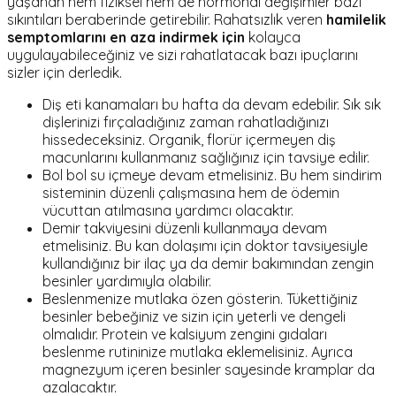
yaşanan hem fiziksel hem de hormonal değişimler bazı
sıkıntıları beraberinde getirebilir. Rahatsızlık veren
hamilelik
semptomlarını en aza indirmek için
kolayca
uygulayabileceğiniz ve sizi rahatlatacak bazı ipuçlarını
sizler için derledik.
Diş eti kanamaları bu hafta da devam edebilir. Sık sık
dişlerinizi fırçaladığınız zaman rahatladığınızı
hissedeceksiniz. Organik, florür içermeyen diş
macunlarını kullanmanız sağlığınız için tavsiye edilir.
Bol bol su içmeye devam etmelisiniz. Bu hem sindirim
sisteminin düzenli çalışmasına hem de ödemin
vücuttan atılmasına yardımcı olacaktır.
Demir takviyesini düzenli kullanmaya devam
etmelisiniz. Bu kan dolaşımı için doktor tavsiyesiyle
kullandığınız bir ilaç ya da demir bakımından zengin
besinler yardımıyla olabilir.
Beslenmenize mutlaka özen gösterin. Tükettiğiniz
besinler bebeğiniz ve sizin için yeterli ve dengeli
olmalıdır. Protein ve kalsiyum zengini gıdaları
beslenme rutininize mutlaka eklemelisiniz. Ayrıca
magnezyum içeren besinler sayesinde kramplar da
azalacaktır.