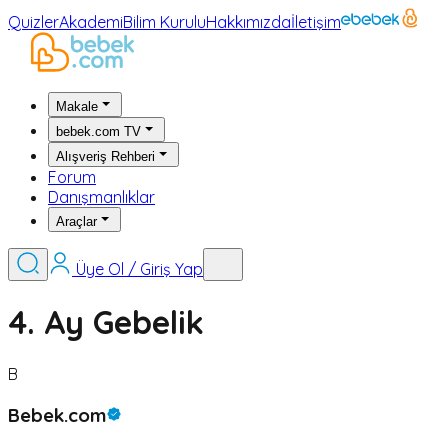
Quizler
Akademi
Bilim Kurulu
Hakkımızda
İletişim
Makale
bebek.com TV
Alışveriş Rehberi
Forum
Danışmanlıklar
Araçlar
Üye Ol / Giriş Yap
4. Ay Gebelik
B
Bebek.com