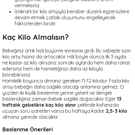
vermelisiniz.
İstikrarlı bir kilo artışıyla beraber düzenli egzersizlere
devam etmek çatlak oluşumunu engelleyecek
faktörlerden biridir.
Kaç Kilo Almalısın?
Bebeğiniz artık hızlı büyüme evresine girdi. Bu sebeple sizin
kilo artış hızınız da artacaktır. Hâl böyle olunca ilk 3 ayda
ne kadar az kilo alırsanız sonraki aylarda hem daha rahat
edersiniz hem de hamileliğinizi daha az kiloyla
bitirebilirsiniz.
Hamilelik boyunca almanız gereken 11-12 kilodur. Fazla kilo
artışı bebeğin daha sağlıklı olacağı anlamına gelmez. O
yüzden iki kişilik beslenme yerine yeterli ve dengeli
beslendiğiniz zaman bebek sağlıklı doğacaktır. Eğer
13
haftalık gebelikte kaç kilo alınır
şeklinde kafanızda
uçuşan soru işaretleri varsa bu haftaya kadar
2,5-3 kilo
almanız yerinde olacaktır.
Beslenme Önerileri