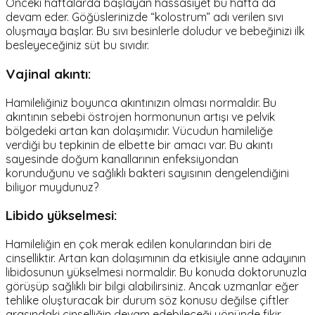
Önceki haftalarda başlayan hassasiyet bu hafta da
devam eder. Göğüslerinizde “kolostrum” adı verilen sıvı
oluşmaya başlar. Bu sıvı besinlerle doludur ve bebeğinizi ilk
besleyeceğiniz süt bu sıvıdır.
Vajinal akıntı:
Hamileliğiniz boyunca akıntınızın olması normaldir. Bu
akıntının sebebi östrojen hormonunun artışı ve pelvik
bölgedeki artan kan dolaşımıdır. Vücudun hamileliğe
verdiği bu tepkinin de elbette bir amacı var. Bu akıntı
sayesinde doğum kanallarının enfeksiyondan
korunduğunu ve sağlıklı bakteri sayısının dengelendiğini
biliyor muydunuz?
Libido yükselmesi:
Hamileliğin en çok merak edilen konularından biri de
cinselliktir. Artan kan dolaşımının da etkisiyle anne adayının
libidosunun yükselmesi normaldir. Bu konuda doktorunuzla
görüşüp sağlıklı bir bilgi alabilirsiniz. Ancak uzmanlar eğer
tehlike oluşturacak bir durum söz konusu değilse çiftler
arasındaki cinselliğin devam edebileceği yönünde fikir