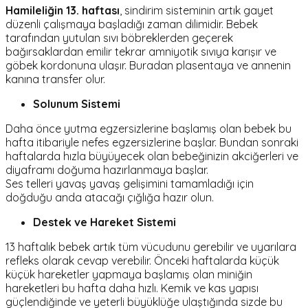
Hamileliğin 13. haftası
, sindirim sisteminin artık gayet
düzenli çalışmaya başladığı zaman dilimidir. Bebek
tarafından yutulan sıvı böbreklerden geçerek
bağırsaklardan emilir tekrar amniyotik sıvıya karışır ve
göbek kordonuna ulaşır. Buradan plasentaya ve annenin
kanına transfer olur.
Solunum Sistemi
Daha önce yutma egzersizlerine başlamış olan bebek bu
hafta itibariyle nefes egzersizlerine başlar. Bundan sonraki
haftalarda hızla büyüyecek olan bebeğinizin akciğerleri ve
diyaframı doğuma hazırlanmaya başlar.
Ses telleri yavaş yavaş gelişimini tamamladığı için
doğduğu anda atacağı çığlığa hazır olun.
Destek ve Hareket Sistemi
13 haftalık bebek artık tüm vücudunu gerebilir ve uyarılara
refleks olarak cevap verebilir. Önceki haftalarda küçük
küçük hareketler yapmaya başlamış olan miniğin
hareketleri bu hafta daha hızlı. Kemik ve kas yapısı
güçlendiğinde ve yeterli büyüklüğe ulaştığında sizde bu