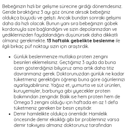
Bebeğinizin hızlı bir gelişme sürecine girdiği dönemdesiniz.
Geride bıraktığınız 3 ayı göz önüne alırsak bebeğiniz
oldukça büyüdü ve gelişti. Ancak bundan sonraki gelişimi
daha da hızlı olacak. Bunun yanı sıra bebeğinizin göbek
kordonuyla size bağlandığını ve sizin depolarınızdan ve
yediklerinizden faydalandığını düşünürsek daha dikkatli
olmanız gerekmekte.
13 haftalık gebelikte beslenme
ile
ilgili birkaç püf noktayı sizin için araştırdık.
Günlük beslenmenize mutlaka protein zengini
besinleri eklemelisiniz. Geçtiğimiz 3 ayda da buna
özen gösterdiğinizi biliyoruz ama artık daha titiz
davranmanız gerek. Doktorunuzdan günlük ne kadar
tüketmeniz gerektiğini öğrenip buna göre öğünlerinizi
ayarlayabilirsiniz. Yağsız et, yumurta ve süt ürünleri,
kuruyemişler, barbunya gibi yiyecekler protein
bakımından zengindir. Balık ise hem protein hem de
Omega 3 zengini olduğu için haftada en az 1 defa
tüketmeniz gereken bir besin çeşitidir.
Demir hamilelikte oldukça önemlidir. Hamilelik
öncesinde demir eksikliği gibi bir probleminiz varsa
demir takviyesi almanız doktorunuz tarafından