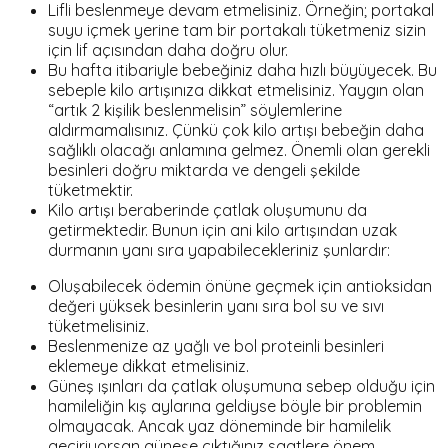
Lifli beslenmeye devam etmelisiniz. Örneğin; portakal
suyu içmek yerine tam bir portakalı tüketmeniz sizin
için lif açısından daha doğru olur.
Bu hafta itibariyle bebeğiniz daha hızlı büyüyecek. Bu
sebeple kilo artışınıza dikkat etmelisiniz. Yaygın olan
“artık 2 kişilik beslenmelisin” söylemlerine
aldırmamalısınız. Çünkü çok kilo artışı bebeğin daha
sağlıklı olacağı anlamına gelmez. Önemli olan gerekli
besinleri doğru miktarda ve dengeli şekilde
tüketmektir.
Kilo artışı beraberinde çatlak oluşumunu da
getirmektedir. Bunun için ani kilo artışından uzak
durmanın yanı sıra yapabilecekleriniz şunlardır:
Oluşabilecek ödemin önüne geçmek için antioksidan
değeri yüksek besinlerin yanı sıra bol su ve sıvı
tüketmelisiniz.
Beslenmenize az yağlı ve bol proteinli besinleri
eklemeye dikkat etmelisiniz.
Güneş ışınları da çatlak oluşumuna sebep olduğu için
hamileliğin kış aylarına geldiyse böyle bir problemin
olmayacak. Ancak yaz döneminde bir hamilelik
geçiriyorsan güneşe çıktığınız saatlere önem