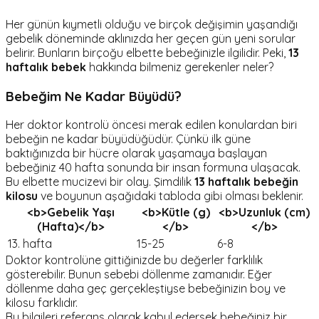
Her günün kıymetli olduğu ve birçok değişimin yaşandığı
gebelik döneminde aklınızda her geçen gün yeni sorular
belirir. Bunların birçoğu elbette bebeğinizle ilgilidir. Peki,
13
haftalık bebek
hakkında bilmeniz gerekenler neler?
Bebeği
m Ne Kadar Büyüdü?
Her doktor kontrolü öncesi merak edilen konulardan biri
bebeğin ne kadar büyüdüğüdür. Çünkü ilk güne
baktığınızda bir hücre olarak yaşamaya başlayan
bebeğiniz 40 hafta sonunda bir insan formuna ulaşacak.
Bu elbette mucizevi bir olay. Şimdilik
13 haftalık bebeğin
kilosu
ve boyunun aşağıdaki tabloda gibi olması beklenir.
<b>Gebelik Yaşı
<b>Kütle (g)
<b>Uzunluk (cm)
(Hafta)</b>
</b>
</b>
13. hafta
15-25
6-8
Doktor kontrolüne gittiğinizde bu değerler farklılık
gösterebilir. Bunun sebebi döllenme zamanıdır. Eğer
döllenme daha geç gerçekleştiyse bebeğinizin boy ve
kilosu farklıdır.
Bu bilgileri referans olarak kabul edersek bebeğiniz bir