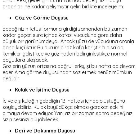
biridir. Peki, gebeliğin 13. haftasında bebeğinizin duyu
organları ne kadar gelişmiştir gelin birlikte inceleyelim.
Göz ve Görme Duyusu
Bebeğinizin fetüs formuna girdiği zamandan bu zaman
kadar geçen süre içinde kafası vücuduna göre daha
büyük bir görünümdeydi. Ancak yüzü de vücuduna oranla
daha küçüktür. Bu durum biraz kafa karıştırıcı olsa da
kemikler geliştikçe ve yüz hatları belirginleştikçe normal
boyutlara ulaşacak.
Gözlerin yüzün ortasına doğru ilerleyişi bu hafta da devam
eder. Ama görme duyusundan söz etmek henüz mümkün
değildir.
Kulak ve İşitme Duyusu
İç ve dış kulağın gebeliğin 13. haftası içinde oluştuğunu
söyleyebiliriz. Kulak büyüdükçe olması gereken şeklini
almaya devam ediyor. Yani az bir zaman sonra bebeğiniz
sizin sesinizi duyabilecek.
Deri ve Dokunma Duyusu