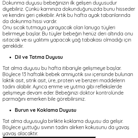
Dokunma duyusu bebeğinizin ilk gelişen duyusudur
diyebiliriz. Çünkü karnınıza dokunduğunuzda bunu hisseder
ve kendini geri çekebilir. Artık bu hafta ayak tabanlarında
da dokunma hissi vardır.
Onu sıcak tutmaya yarayacak olan lanugo tüyleri
belirmeye başlar. Bu tüyler bebeğin henüz deri altında onu
ısıtacak ve ısı yalıtımı yapacak yağ tabakası olmadığı için
gereklidir.
Dil ve Tatma Duyusu
Tat alma duyusu bu hafta itibariyle gelişmeye başlar.
Böylece 13 haftalık bebek amniyotik sıvı içerisinde bulunan
laktik asit, sitrik asit, üre, protein ve benzeri maddelerin
tadını alabilir. Ayrıca emme ve yutma gibi reflekslerde
gelişmeye devam eder. Bebeğinizi doktor kontrolünde
parmağını emerken bile görebilirsiniz.
Burun ve Koklama Duyusu
Tat alma duyusuyla birlikte koklama duyusu da gelişir.
Böylece yuttuğu sıvının tadını alırken kokusunu da yavaş
yavaş alacaktır.