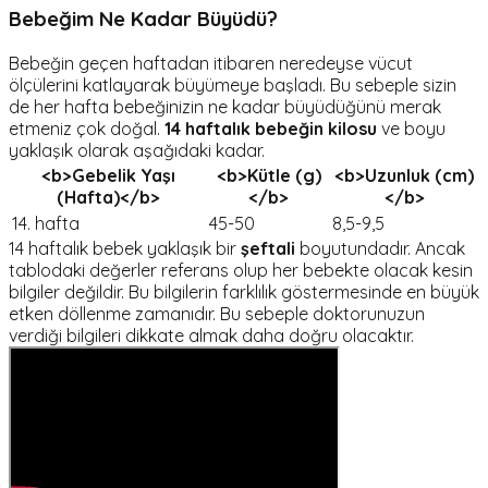
Bebeği
m Ne Kadar Büyüdü?
Bebeğin geçen haftadan itibaren neredeyse vücut
ölçülerini katlayarak büyümeye başladı. Bu sebeple sizin
de her hafta bebeğinizin ne kadar büyüdüğünü merak
etmeniz çok doğal.
14 haftalık bebeğin kilosu
ve boyu
yaklaşık olarak aşağıdaki kadar.
<b>Gebelik Yaşı
<b>Kütle (g)
<b>Uzunluk (cm)
(Hafta)</b>
</b>
</b>
14. hafta
45-50
8,5-9,5
14 haftalık bebek yaklaşık bir
şeftali
boyutundadır. Ancak
tablodaki değerler referans olup her bebekte olacak kesin
bilgiler değildir. Bu bilgilerin farklılık göstermesinde en büyük
etken döllenme zamanıdır. Bu sebeple doktorunuzun
verdiği bilgileri dikkate almak daha doğru olacaktır.