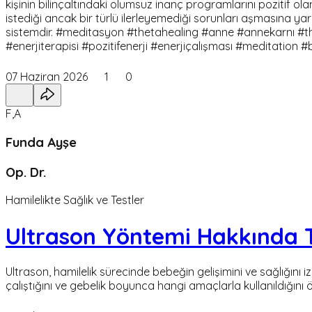
kişinin bilinçaltındaki olumsuz inanç programlarını pozitif ola
istediği ancak bir türlü ilerleyemediği sorunları aşmasına yar
sistemdir. #meditasyon #thetahealing #anne #annekarnı #thetah
#enerjiterapisi #pozitifenerji #enerjiçalışması #meditation #bil
07 Haziran 2026
1
0
F,A
Funda Ayşe
Op. Dr.
Hamilelikte Sağlık ve Testler
Ultrason Yöntemi Hakkında 
Ultrason, hamilelik sürecinde bebeğin gelişimini ve sağlığını i
çalıştığını ve gebelik boyunca hangi amaçlarla kullanıldığını ö