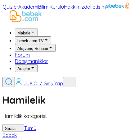
Quizler
Akademi
Bilim Kurulu
Hakkımızda
İletişim
Makale
bebek.com TV
Alışveriş Rehberi
Forum
Danışmanlıklar
Araçlar
Üye Ol / Giriş Yap
Hamilelik
Hamilelik kategorisi.
Tümü
Sırala
Bebek