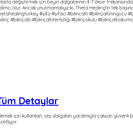
nlarla değiştirmek için beyin dalgalarının 4-7 devir frekansında
dımcı olur. Ancak unutmamalıyız ki, Theta Healing'in tek başına
ealingturkey #şifa #şifacı #bilincalti #bilinçaltınıngücü #bil
inç #bilinçaltı #bilinçaltıtemizliği #bilinçokulu #bilinçaltıokuma
Tüm Detaylar
zlemek için kullanılan, ses dalgaları yardımıyla çalışan güvenli
zetliyor.