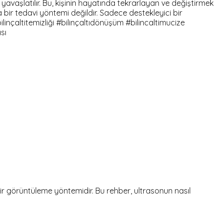
 yavaşlatılır. Bu, kişinin hayatında tekrarlayan ve değiştirmek
 bir tedavi yöntemi değildir. Sadece destekleyici bir
inçaltitemizliği #bilinçaltıdönüşüm #bilincaltimucize
sı
 bir görüntüleme yöntemidir. Bu rehber, ultrasonun nasıl