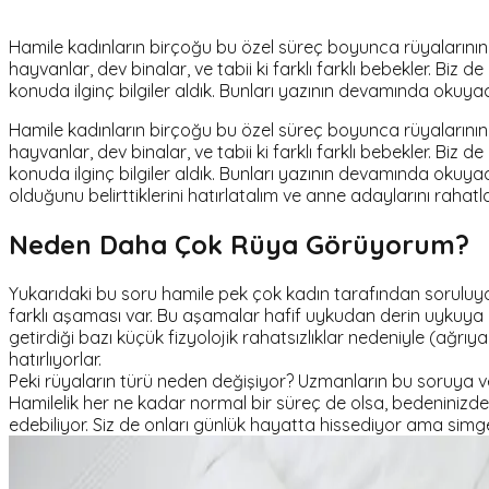
Hamile kadınların birçoğu bu özel süreç boyunca rüyalarının d
hayvanlar, dev binalar, ve tabii ki farklı farklı bebekler. 
konuda ilginç bilgiler aldık. Bunları yazının devamında oku
Hamile kadınların birçoğu bu özel süreç boyunca rüyalarının d
hayvanlar, dev binalar, ve tabii ki farklı farklı bebekler. 
konuda ilginç bilgiler aldık. Bunları yazının devamında oku
olduğunu belirttiklerini hatırlatalım ve anne adaylarını rahat
Neden Daha Çok Rüya Görüyorum?
Yukarıdaki bu soru hamile pek çok kadın tarafından soruluyo
farklı aşaması var. Bu aşamalar hafif uykudan derin uykuya k
getirdiği bazı küçük fizyolojik rahatsızlıklar nedeniyle (ağr
hatırlıyorlar.
Peki rüyaların türü neden değişiyor? Uzmanların bu soruya ver
Hamilelik her ne kadar normal bir süreç de olsa, bedeninizde
edebiliyor. Siz de onları günlük hayatta hissediyor ama sim