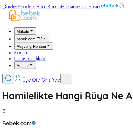
Quizler
Akademi
Bilim Kurulu
Hakkımızda
İletişim
Makale
bebek.com TV
Alışveriş Rehberi
Forum
Danışmanlıklar
Araçlar
Üye Ol / Giriş Yap
Hamilelikte Hangi Rüya Ne A
B
Bebek.com