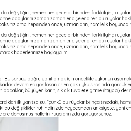
a değiştiğini, hemen her gece birbirinden farklı ilginç rüyalar
Biz de anne adaylarını zaman zaman endişelendiren bu rüyalar h
yacaksınız ama hepsinden önce, uzmanların, hamilelik boyunca 
a değiştiğini, hemen her gece birbirinden farklı ilginç rüyalar
Biz de anne adaylarını zaman zaman endişelendiren bu rüyalar h
yacaksınız ama hepsinden önce, uzmanların, hamilelik boyunca r
latarak haberlerimize başlayalım.
r. Bu soruyu doğru yanıtlamak için öncelikle uykunun aşamala
adar devam ediyor. İnsanlar en çok uyku sırasında gördükleri 
ıyan bacaklar, büyüyen karın, sık sık tuvalete gitme ihtiyacı) 
dikleri ilk yanıtsa şu; “çünkü bu rüyalar bilinçaltınızdaki, ham
ki bu değişiklikler ruh halinizde heyecandan anksiyete, yani 
gelere dönüşmüş hallerini rüyalarınızda görüyorsunuz.