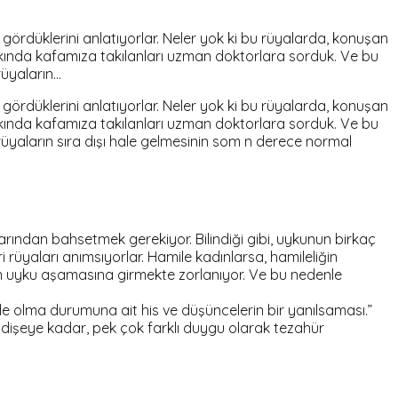
 gördüklerini anlatıyorlar. Neler yok ki bu rüyalarda, konuşan
akkında kafamıza takılanları uzman doktorlara sorduk. Ve bu
rüyaların…
 gördüklerini anlatıyorlar. Neler yok ki bu rüyalarda, konuşan
akkında kafamıza takılanları uzman doktorlara sorduk. Ve bu
üyaların sıra dışı hale gelmesinin som n derece normal
rından bahsetmek gerekiyor. Bilindiği gibi, uykunun birkaç
rüyaları anımsıyorlar. Hamile kadınlarsa, hamileliğin
derin uyku aşamasına girmekte zorlanıyor. Ve bu nedenle
ile olma durumuna ait his ve düşüncelerin bir yanılsaması.”
endişeye kadar, pek çok farklı duygu olarak tezahür