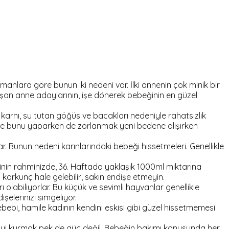
zmanlara göre bunun iki nedeni var. İlki annenin çok minik bir
şan anne adaylarının, işe dönerek bebeğinin en güzel
karnı, su tutan göğüs ve bacakları nedeniyle rahatsızlık
 ve bunu yaparken de zorlanmak yeni bedene alışırken
ar. Bunun nedeni karınlarındaki bebeği hissetmeleri. Genellikle
eninin rahminizde, 36. Haftada yaklaşık 1000ml miktarına
korkunç hale gelebilir, sakın endişe etmeyin.
olabiliyorlar. Bu küçük ve sevimli hayvanlar genellikle
şelerinizi simgeliyor.
bebi, hamile kadının kendini eskisi gibi güzel hissetmemesi
kiyi kurmak pek de güç değil. Bebeğin bakımı konusunda her