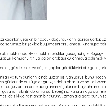
ı kadınlar, yetişkin bir çocuk doğurduklarını görebiliyorlar. U
sorunsuz bir şekilde büyümesini arzulaması. İkincisiyse çalı
e alışmakta, adapte olmakta zorluklar yaşayabiliyor. Büyüyen 
yor. Bir kamyonu, tırı ya da bir arabayı kullanmaya çalışmak
inalar, gökdelenler ve büyük yapılar gördüklerini dile getiriyorl
anlıları ve tüm bunların içinde yüzen siz. Sanıyoruz, bunu ned
in günlerinde bu rüyalar gittikçe daha abartılı ve hatta bazen 
zular çoğu zaman anne adaylarının rüyalarının başkahramanları 
li yaşanan sıkıntılı durumlarsa, bebeğinizi karşılamaya dair endi
rmesi de sıklıkla rastlanan bir durum. Uzmanlara göre bunun se
bancı bir ülkeye seyahat etmek… Bu iki durum arasındaki iliş