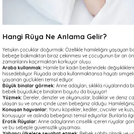
Hangi Rüya Ne Anlama Gelir?
Yetişkin çocuklar doğurmak: Özellikle hamileliğini yaşayan baz
bebeğe bakmaktan biraz çekinmesi ve çocuğunun bir an önce 
zamanlarını kaçırmaktan korkuyor oluşu.
Araba kullanmak:
Hamile bir kadın bedenindeki değişiklikler
hissedebiliyor. Rüyada araba kullanmaktansa hayatı simgeli
yaşanan güçlükleri temsil ediyor.
Büyük binalar görmek:
Anne adayları, sıklıkla rüyalarında b
bebek büyüdükçe binaların boyutu da büyüyor!
Yüzmek:
Dereler, denizler ve okyanuslar, balıklar ve deniz c
ulaşan su ve onun içinde üzen bebeğiniz olduğu. Hamileliğiniz
Konuşan hayvanlar:
Yavru köpekler, kediler, civcivler ve ku
konuşuyor ve aslında bebeğinizi temsil ediyorlar. Bunlarla ilgi
Erotik Rüyalar:
Anne adaylarının cinsellik içeren rüyalar gö
ve bu sebeple güvensizlik yaşaması.
Yabancı ülkelere seyahat etmek:
Bebek sahibi olmak ve ya