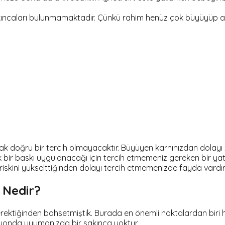
 sakıncaları bulunmamaktadır. Çünkü rahim henüz çok büyüyü
mak doğru bir tercih olmayacaktır. Büyüyen karnınızdan dolay
bir baskı uygulanacağı için tercih etmemeniz gereken bir yatış
iskini yükselttiğinden dolayı tercih etmemenizde fayda vardır
 Nedir?
ektiğinden bahsetmiştik. Burada en önemli noktalardan biri ha
isyonda uyumanızda bir sakınca yoktur.