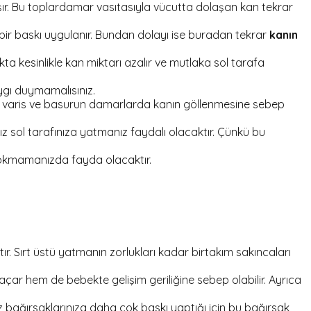
. Bu toplardamar vasıtasıyla vücutta dolaşan kan tekrar
bir baskı uygulanır. Bundan dolayı ise buradan tekrar
kanın
kesinlikle kan miktarı azalır ve mutlaka sol tarafa
ygı duymamalısınız.
ise varis ve basurun damarlarda kanın göllenmesine sebep
z sol tarafınıza yatmanız faydalı olacaktır. Çünkü bu
a sokmamanızda fayda olacaktır.
. Sırt üstü yatmanın zorlukları kadar birtakım sakıncaları
açar hem de bebekte gelişim geriliğine sebep olabilir. Ayrıca
iz bağırsaklarınıza daha çok baskı yaptığı için bu bağırsak