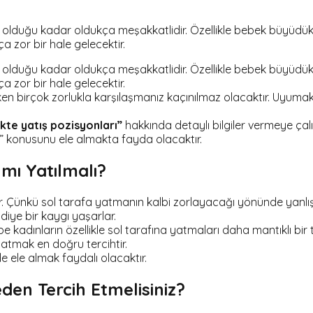
zel olduğu kadar oldukça meşakkatlidir. Özellikle bebek büyüdü
 zor bir hale gelecektir.
zel olduğu kadar oldukça meşakkatlidir. Özellikle bebek büyüdü
 zor bir hale gelecektir.
rken birçok zorlukla karşılaşmanız kaçınılmaz olacaktır. Uyuma
ikte yatış pozisyonları”
hakkında detaylı bilgiler vermeye ça
ı?” konusunu ele almakta fayda olacaktır.
mı Yatılmalı?
r. Çünkü sol tarafa yatmanın kalbi zorlayacağı yönünde yanlış
iye bir kaygı yaşarlar.
e kadınların özellikle sol tarafına yatmaları daha mantıklı bir t
yatmak en doğru tercihtir.
de ele almak faydalı olacaktır.
den Tercih Etmelisiniz?