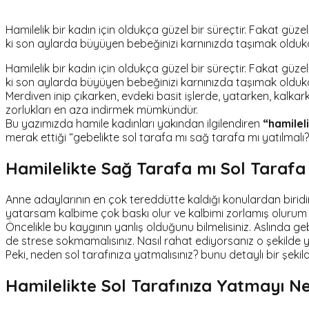
Hamilelik bir kadın için oldukça güzel bir süreçtir. Fakat gü
ki son aylarda büyüyen bebeğinizi karnınızda taşımak oldukça
Hamilelik bir kadın için oldukça güzel bir süreçtir. Fakat gü
ki son aylarda büyüyen bebeğinizi karnınızda taşımak oldukça
Merdiven inip çıkarken, evdeki basit işlerde, yatarken, kalka
zorlukları en aza indirmek mümkündür.
Bu yazımızda hamile kadınları yakından ilgilendiren
“hamilel
merak ettiği “gebelikte sol tarafa mı sağ tarafa mı yatılmal
Hamilelikte Sağ Tarafa mı Sol Tarafa 
Anne adaylarının en çok tereddütte kaldığı konulardan biridi
yatarsam kalbime çok baskı olur ve kalbimi zorlamış olurum d
Öncelikle bu kaygının yanlış olduğunu bilmelisiniz. Aslında geb
de strese sokmamalısınız. Nasıl rahat ediyorsanız o şekilde 
Peki, neden sol tarafınıza yatmalısınız? bunu detaylı bir şekil
Hamilelikte Sol Tarafınıza Yatmayı Ne