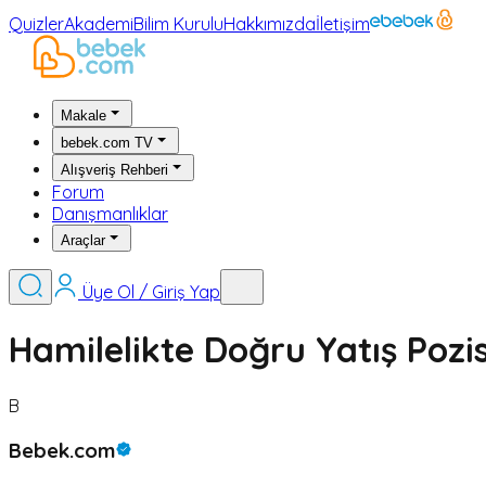
Quizler
Akademi
Bilim Kurulu
Hakkımızda
İletişim
Makale
bebek.com TV
Alışveriş Rehberi
Forum
Danışmanlıklar
Araçlar
Üye Ol / Giriş Yap
Hamilelikte Doğru Yatış Pozi
B
Bebek.com