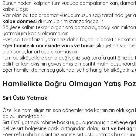
Bunun nedeni kalpten tüm vücuda pompalanan kan, damarlard
kalbe ulaşır.
Var olan bu toplardamar vücudumuzun sağ tarafında yer alır.
kalbe dönmesi
durumu bir miktar zorlaşabilir.
Böylece kalbin tekrar organlara pompalayacağı kan miktarı 
yatmalıyım kanısı olmamalıdır.
Evet, sol tarafınıza yatmanız daha faydalı olacaktır. Fakat 
Eğer
hamilelik öncesinde varis ve basur
şikâyetiniz var is
olan sonuçlar ortaya çıkarmasıdır.
Tüm bu şikâyetlere sahip değilseniz sağ tarafa yattığınızda
belirtiler kan akışının yavaşlamış olması ihtimalini düşündür
Eğer hamilelikte her şey yolunda ise herhangi bir şikâyetiniz 
Hamilelikte Doğru Olmayan Yatış Pozi
Sırt Üstü Yatmak
Özellikle hamileliğinizin son dönemlerinde karnınızın oldukç
da bulunmaktadır.
Sırt üstü yatmak rahime baskı uygulayacağı için bebeğe gid
bel ve sırt bölgesine baskı arttığından dolayı
sırt ve bel ağrı
Eğer reflü gibi bir sıkıntınız var ise sırt üstü yatmak bu sor