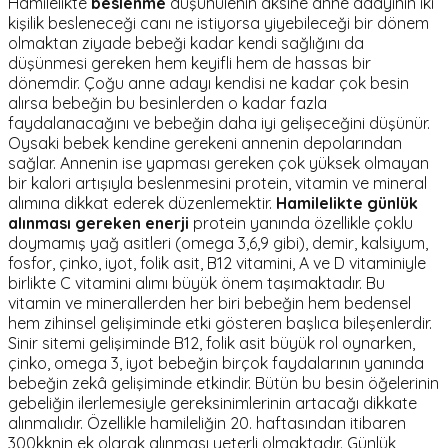
Hamilelikte
beslenme
düşünülenin aksine anne adayının iki
kişilik besleneceği canı ne istiyorsa yiyebileceği bir dönem
olmaktan ziyade bebeği kadar kendi sağlığını da
düşünmesi gereken hem keyifli hem de hassas bir
dönemdir. Çoğu anne adayı kendisi ne kadar çok besin
alırsa bebeğin bu besinlerden o kadar fazla
faydalanacağını ve bebeğin daha iyi gelişeceğini düşünür.
Oysaki bebek kendine gerekeni annenin depolarından
sağlar. Annenin ise yapması gereken çok yüksek olmayan
bir kalori artışıyla beslenmesini protein, vitamin ve mineral
alımına dikkat ederek düzenlemektir.
Hamilelikte günlük
alınması gereken enerji
protein yanında özellikle çoklu
doymamış yağ asitleri (omega 3,6,9 gibi), demir, kalsiyum,
fosfor, çinko, iyot, folik asit, B12 vitamini, A ve D vitaminiyle
birlikte C vitamini alımı büyük önem taşımaktadır. Bu
vitamin ve minerallerden her biri bebeğin hem bedensel
hem zihinsel gelişiminde etki gösteren başlıca bileşenlerdir.
Sinir sitemi gelişiminde B12, folik asit büyük rol oynarken,
çinko, omega 3, iyot bebeğin birçok faydalarının yanında
bebeğin zekâ gelişiminde etkindir. Bütün bu besin öğelerinin
gebeliğin ilerlemesiyle gereksinimlerinin artacağı dikkate
alınmalıdır. Özellikle hamileliğin 20. haftasından itibaren
300kknin ek olarak alınması yeterli olmaktadır. Günlük