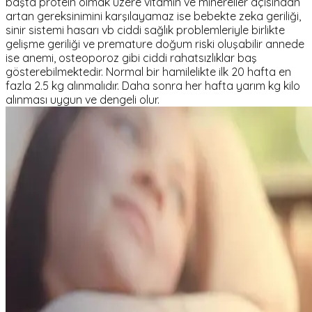
başta protein olmak üzere vitamin ve minereller açısından
artan gereksinimini karşılayamaz ise bebekte zeka geriliği,
sinir sistemi hasarı vb ciddi sağlık problemleriyle birlikte
gelişme geriliği ve premature doğum riski oluşabilir annede
ise anemi, osteoporoz gibi ciddi rahatsızlıklar baş
gösterebilmektedir. Normal bir hamilelikte ilk 20 hafta en
fazla 2.5 kg alınmalıdır. Daha sonra her hafta yarım kg kilo
alınması uygun ve dengeli olur.