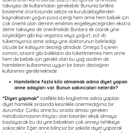
takviyesi de kullanmaları gerekebilir. Bununla birlikte
beslenme örüntüsünde sebze ve kurubaklagillerden
kaynaklanan yoğun posa içeriği hem anne hem bebek için
çok önemli olan demirin emilimini engelleyeceğinden ekstra
demir takviyesi de önerilmelidir. Bunlara ek olarak yine
söylediğim gibi kişi vegansa veya yoğurt, süt vb
tüketmiyorsa anne adayı yine doktorunun belirlediği
ölçüde bir kalsiyum desteği almalıdır. Omega 3 içeren
somon, istavrit gibi balıkların da tüketilmemesi hem anne
hem de bebek için gerekli olan bu yağ asidinin de
hamilelerin kullanımına uygun bir besin desteğinin
kullanımını gerekmektedir.
Hamilelikte fazla kilo almamak adına diyet yapan
anne adayları var. Bunun sakıncaları nelerdir?
“Diyet yapmak”
özellikle kilo kaybetme adına yapılan
diyet hamilelik sırasında kesinlikle önermediğimiz bir
durumdur. Çünkü anne bu sırada alması gereken
metabolizmasının ihtiyacı olan besinleri eksik almaya
başlayacak bu da yine bebekten çok anneyi tehlikeye
sokacaktır. Eğer anne bilinçsiz bir şekilde diyet yaparak