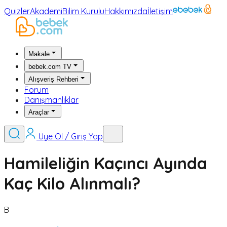
Quizler
Akademi
Bilim Kurulu
Hakkımızda
İletişim
Makale
bebek.com TV
Alışveriş Rehberi
Forum
Danışmanlıklar
Araçlar
Üye Ol / Giriş Yap
Hamileliğin Kaçıncı Ayında
Kaç Kilo Alınmalı?
B