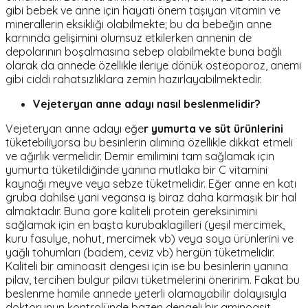
gibi bebek ve anne için hayati önem taşıyan vitamin ve
minerallerin eksikliği olabilmekte; bu da bebeğin anne
karnında gelişimini olumsuz etkilerken annenin de
depolarının boşalmasına sebep olabilmekte buna bağlı
olarak da annede özellikle ileriye dönük osteoporoz, anemi
gibi ciddi rahatsızlıklara zemin hazırlayabilmektedir.
Vejeteryan anne adayı nasıl beslenmelidir?
Vejeteryan anne adayı eğe
r yumurta ve süt ürünlerini
tüketebiliyorsa bu besinlerin alımına özellikle dikkat etmeli
ve ağırlık vermelidir. Demir emilimini tam sağlamak için
yumurta tüketildiğinde yanına mutlaka bir C vitamini
kaynağı meyve veya sebze tüketmelidir. Eğer anne en katı
gruba dahilse yani vegansa iş biraz daha karmaşık bir hal
almaktadır. Buna gore kaliteli protein gereksinimini
sağlamak için en başta kurubaklagilleri (yeşil mercimek,
kuru fasulye, nohut, mercimek vb) veya soya ürünlerini ve
yağlı tohumları (badem, ceviz vb) hergün tüketmelidir.
Kaliteli bir aminoasit dengesi için ise bu besinlerin yanına
pilav, tercihen bulgur pilavı tüketmelerini öneririm. Fakat bu
beslenme hamile annede yeterli olamayabilir dolayısıyla
doktorunun kontrolünde bazen dengeli bir aminoasit