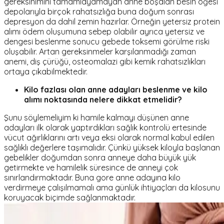
gereksinimini tamamlayamayan anne boşalan besin öğesi
depolarıyla birçok rahatsızlığa buna doğum sonrası
depresyon da dahil zemin hazırlar. Örneğin yetersiz protein
alımı ödem oluşumuna sebep olabilir ayrıca yetersiz ve
dengesi beslenme sonucu gebede toksemi görülme riski
oluşabilir. Artan gereksinmeler karşılanmadığı zaman
anemi, diş çürüğü, osteomalazi gibi kemik rahatsızlıkları
ortaya çıkabilmektedir.
Kilo fazlası olan anne adayları beslenme ve kilo
alımı noktasında nelere dikkat etmelidir?
Şunu söylemeliyim ki hamile kalmayı düşünen anne
adayları ilk olarak yaptırdıkları sağlık kontrolü ertesinde
vücut ağırlıklarını artı veya eksi olarak normal kabul edilen
sağlıklı değerlere taşımalıdır. Çünkü yüksek kiloyla başlanan
gebelikler doğumdan sonra anneye daha büyük yük
getirmekte ve hamilelik süresince de anneyi çok
sınırlandırmaktadır. Buna gore anne adayına kilo
verdirmeye çalışılmamalı ama günlük ihtiyaçları da kilosunu
koruyacak biçimde sağlanmaktadır.