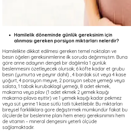
Hamilelik döneminde günlük gereksinim için
alınması gereken porsiyon miktarları nelerdir?
Hamilelikte dikkat edilmesi gereken temel noktaları ve
besin öğeleri gereksinimlerine ilk soruda değinmiştim. Buna
göre anne adayının dengeli bir dağılımla 1 günlük
beslenmesini özetleyecek olursak; 6 köfte kadar et grubu
besin (yumurta ve peynir dahil) , 4 bardak süt veya 4 kase
yoğurt, 4 porsiyon meyve, 2 porsiyon sebze yemeği veya
salata, 1 tabak kurubaklagil yemeği, 8 adet ekmek,
makarna veya pilav (1 adet ekmek 2 yemek kaşığı
makarna-pilava eşittir) ve 1 yemek kaşığı kadar pekmez
veya süt yerine 1 kase sütlü tatlı tüketilebilir. Bu miktarları
bireysel farklılıklara gore değiştirmek mümkündür fakat bu
ölçülerde bir beslenme planı hem enerji gereksinimini hem
de vitamin – mineral dengesini yeterli ölçüde
sağlamaktadır.