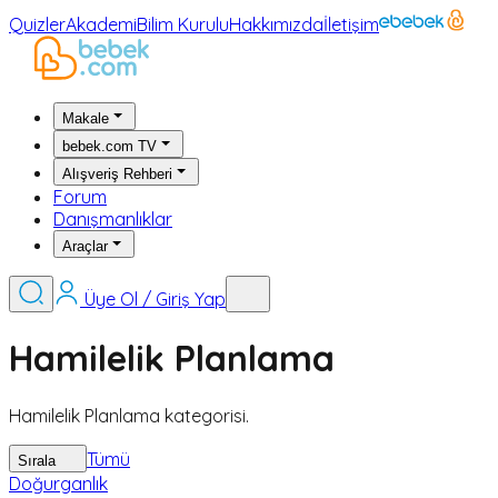
Quizler
Akademi
Bilim Kurulu
Hakkımızda
İletişim
Makale
bebek.com TV
Alışveriş Rehberi
Forum
Danışmanlıklar
Araçlar
Üye Ol / Giriş Yap
Hamilelik Planlama
Hamilelik Planlama kategorisi.
Tümü
Sırala
Doğurganlık