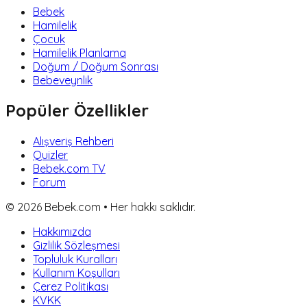
Bebek
Hamilelik
Çocuk
Hamilelik Planlama
Doğum / Doğum Sonrası
Bebeveynlik
Popüler Özellikler
Alışveriş Rehberi
Quizler
Bebek.com TV
Forum
©
2026
Bebek.com • Her hakkı saklıdır.
Hakkımızda
Gizlilik Sözleşmesi
Topluluk Kuralları
Kullanım Koşulları
Çerez Politikası
KVKK