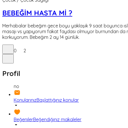
BEBEĞİM HASTA Mİ ?
Merhabalar bebeğim gece boyu yaklaşık 9 saat boyunca ıslak
masajı vs yapıyorum fakat faydası olmuyor burnundan da nef
korkuyorum. Bebeğim 2 ay 14 günlük.
0
2
Profil
no
Konularınız
Başlattığınız konular
Beğeniler
Beğendiğiniz makaleler