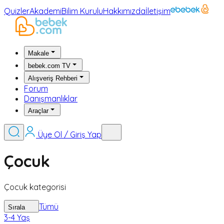
Quizler
Akademi
Bilim Kurulu
Hakkımızda
İletişim
Makale
bebek.com TV
Alışveriş Rehberi
Forum
Danışmanlıklar
Araçlar
Üye Ol / Giriş Yap
Çocuk
Çocuk kategorisi
Tümü
Sırala
3-4 Yaş