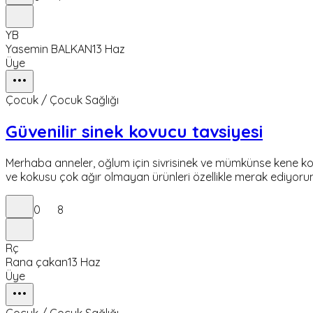
YB
Yasemin BALKAN
13 Haz
Üye
Çocuk / Çocuk Sağlığı
Güvenilir sinek kovucu tavsiyesi
Merhaba anneler, oğlum için sivrisinek ve mümkünse kene kor
ve kokusu çok ağır olmayan ürünleri özellikle merak ediyoru
0
8
Rç
Rana çakan
13 Haz
Üye
Çocuk / Çocuk Sağlığı