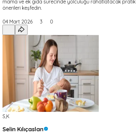
mama ve ek gıda sürecinde yolculuğu rahatlatacak pratik
önerileri keşfedin.
04 Mart 2026
3
0
S,K
Selin Kılıçaslan