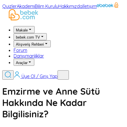
Quizler
Akademi
Bilim Kurulu
Hakkımızda
İletişim
Makale
bebek.com TV
Alışveriş Rehberi
Forum
Danışmanlıklar
Araçlar
Üye Ol / Giriş Yap
Emzirme ve Anne Sütü
Hakkında Ne Kadar
Bilgilisiniz?