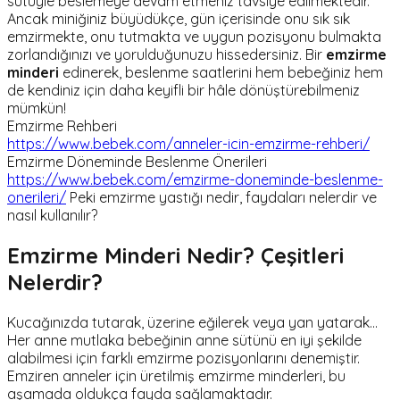
sütüyle beslemeye devam etmeniz tavsiye edilmektedir.
Ancak miniğiniz büyüdükçe, gün içerisinde onu sık sık
emzirmekte, onu tutmakta ve uygun pozisyonu bulmakta
zorlandığınızı ve yorulduğunuzu hissedersiniz. Bir
emzirme
minderi
edinerek, beslenme saatlerini hem bebeğiniz hem
de kendiniz için daha keyifli bir hâle dönüştürebilmeniz
mümkün!
Emzirme Rehberi
https://www.bebek.com/anneler-icin-emzirme-rehberi/
Emzirme Döneminde Beslenme Önerileri
https://www.bebek.com/emzirme-doneminde-beslenme-
onerileri/
Peki emzirme yastığı nedir, faydaları nelerdir ve
nasıl kullanılır?
Emzirme Minderi Nedir? Çeşitleri
Nelerdir?
Kucağınızda tutarak, üzerine eğilerek veya yan yatarak…
Her anne mutlaka bebeğinin anne sütünü en iyi şekilde
alabilmesi için farklı emzirme pozisyonlarını denemiştir.
Emziren anneler için üretilmiş emzirme minderleri, bu
aşamada oldukça fayda sağlamaktadır.