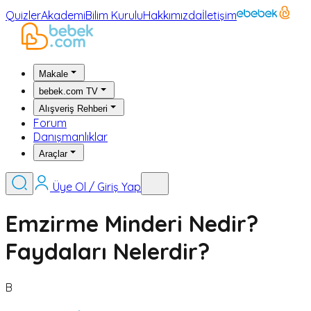
Quizler
Akademi
Bilim Kurulu
Hakkımızda
İletişim
Makale
bebek.com TV
Alışveriş Rehberi
Forum
Danışmanlıklar
Araçlar
Üye Ol / Giriş Yap
Emzirme Minderi Nedir?
Faydaları Nelerdir?
B