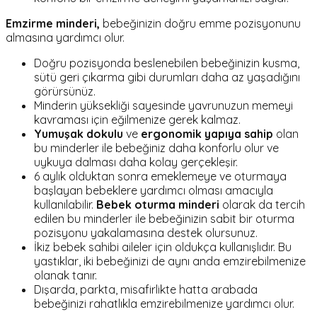
Emzirme minderi,
bebeğinizin doğru emme pozisyonunu
almasına yardımcı olur.
Doğru pozisyonda beslenebilen bebeğinizin kusma,
sütü geri çıkarma gibi durumları daha az yaşadığını
görürsünüz.
Minderin yüksekliği sayesinde yavrunuzun memeyi
kavraması için eğilmenize gerek kalmaz.
Yumuşak dokulu
ve
ergonomik yapıya sahip
olan
bu minderler ile bebeğiniz daha konforlu olur ve
uykuya dalması daha kolay gerçekleşir.
6 aylık olduktan sonra emeklemeye ve oturmaya
başlayan bebeklere yardımcı olması amacıyla
kullanılabilir.
Bebek oturma minderi
olarak da tercih
edilen bu minderler ile bebeğinizin sabit bir oturma
pozisyonu yakalamasına destek olursunuz.
İkiz bebek sahibi aileler için oldukça kullanışlıdır. Bu
yastıklar, iki bebeğinizi de aynı anda emzirebilmenize
olanak tanır.
Dışarda, parkta, misafirlikte hatta arabada
bebeğinizi rahatlıkla emzirebilmenize yardımcı olur.