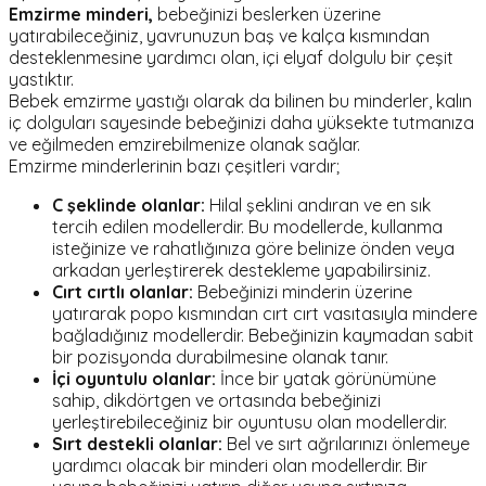
Emzirme minderi,
bebeğinizi beslerken üzerine
yatırabileceğiniz, yavrunuzun baş ve kalça kısmından
desteklenmesine yardımcı olan, içi elyaf dolgulu bir çeşit
yastıktır.
Bebek emzirme yastığı olarak da bilinen bu minderler, kalın
iç dolguları sayesinde bebeğinizi daha yüksekte tutmanıza
ve eğilmeden emzirebilmenize olanak sağlar.
Emzirme minderlerinin bazı çeşitleri vardır;
C şeklinde olanlar:
Hilal şeklini andıran ve en sık
tercih edilen modellerdir. Bu modellerde, kullanma
isteğinize ve rahatlığınıza göre belinize önden veya
arkadan yerleştirerek destekleme yapabilirsiniz.
Cırt cırtlı olanlar:
Bebeğinizi minderin üzerine
yatırarak popo kısmından cırt cırt vasıtasıyla mindere
bağladığınız modellerdir. Bebeğinizin kaymadan sabit
bir pozisyonda durabilmesine olanak tanır.
İçi oyuntulu olanlar:
İnce bir yatak görünümüne
sahip, dikdörtgen ve ortasında bebeğinizi
yerleştirebileceğiniz bir oyuntusu olan modellerdir.
Sırt destekli olanlar:
Bel ve sırt ağrılarınızı önlemeye
yardımcı olacak bir minderi olan modellerdir. Bir