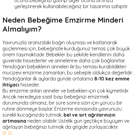
ucuna bebeğinizi yatırıp diğer ucuna sırtınıza
yerleştirerek kullanabileceğiniz bir tasarıma sahiptir.
Neden Bebeğime Emzirme Minderi
Almalıyım?
Yavrunuzla aranızdaki bağın oluşması ve katlanarak
güçlenmesi için, bebeğinizle kurduğunuz temas çok büyük
önem taşımaktadır. Bebekler bu şekilde kendilerini daha
güvende hissederler ve annelerine daha çok bağlanırlar.
Yenidoğan bebeklerin anneleri ile bu teması kurabildikleri
mucizevi emzirme zamanları, bu sebeple oldukça değerlidir.
Yenidoğanlar ilk aylarda günde ortalama
8-10 kez emme
ihtiyacı
hisseder.
Bu emzirme anları anneler ve bebekleri için çok kıymetlidir.
Ancak neredeyse saat başı bebeğinizi emzirmek
durumunda olmanız, bir süre sonra sizin için yorucu bir
rutine dönmeye başlar. Emzirme esnasında yavrunuzu
sürekli kucağınızda tutmak,
bel ve sırt ağrılarınızın
artmasına
neden olabilir. Üstelik gün geçtikçe büyüyen ve
ağırlaşan bebeğinizi tutmak da gitgide zorlaşacaktır.