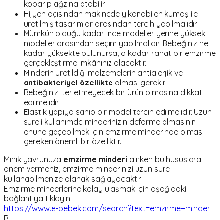
koparıp ağzına atabilir.
Hijyen açısından makinede yıkanabilen kumaş ile
üretilmiş tasarımlar arasından tercih yapılmalıdır.
Mümkün olduğu kadar ince modeller yerine yüksek
modeller arasından seçim yapılmalıdır. Bebeğiniz ne
kadar yüksekte bulunursa, o kadar rahat bir emzirme
gerçekleştirme imkânınız olacaktır.
Minderin üretildiği malzemelerin antialerjik ve
antibakteriyel özellikte
olması gerekir.
Bebeğinizi terletmeyecek bir ürün olmasına dikkat
edilmelidir.
Elastik yapıya sahip bir model tercih edilmelidir. Uzun
süreli kullanımda minderinizin deforme olmasının
önüne geçebilmek için emzirme minderinde olması
gereken önemli bir özelliktir.
Minik yavrunuza
emzirme minderi
alırken bu hususlara
önem vermeniz, emzirme minderinizi uzun süre
kullanabilmenize olanak sağlayacaktır.
Emzirme minderlerine kolay ulaşmak için aşağıdaki
bağlantıya tıklayın!
https://www.e-bebek.com/search?text=emzirme+minderi
B