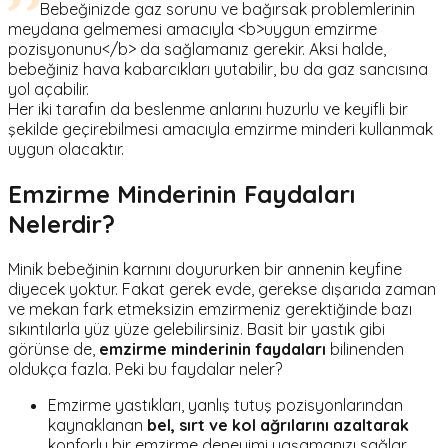
Bebeğinizde gaz sorunu ve bağırsak problemlerinin
meydana gelmemesi amacıyla <b>uygun emzirme
pozisyonunu</b> da sağlamanız gerekir. Aksi halde,
bebeğiniz hava kabarcıkları yutabilir, bu da gaz sancısına
yol açabilir.
Her iki tarafın da beslenme anlarını huzurlu ve keyifli bir
şekilde geçirebilmesi amacıyla emzirme minderi kullanmak
uygun olacaktır.
Emzirme Minderinin Faydaları
Nelerdir?
Minik bebeğinin karnını doyururken bir annenin keyfine
diyecek yoktur. Fakat gerek evde, gerekse dışarıda zaman
ve mekan fark etmeksizin emzirmeniz gerektiğinde bazı
sıkıntılarla yüz yüze gelebilirsiniz. Basit bir yastık gibi
görünse de,
emzirme minderinin faydaları
bilinenden
oldukça fazla. Peki bu faydalar neler?
Emzirme yastıkları, yanlış tutuş pozisyonlarından
kaynaklanan
bel, sırt ve kol ağrılarını azaltarak
konforlu bir emzirme deneyimi yaşamanızı sağlar.