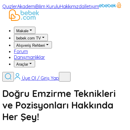
Quizler
Akademi
Bilim Kurulu
Hakkımızda
İletişim
Makale
bebek.com TV
Alışveriş Rehberi
Forum
Danışmanlıklar
Araçlar
Üye Ol / Giriş Yap
Doğru Emzirme Teknikleri
ve Pozisyonları Hakkında
Her Şey!