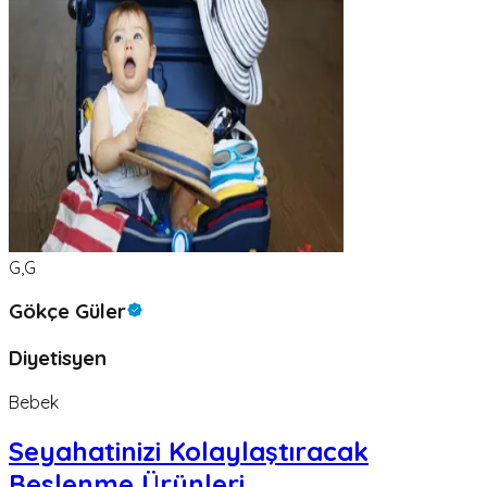
G,G
Gökçe Güler
Diyetisyen
Bebek
Seyahatinizi Kolaylaştıracak
Beslenme Ürünleri