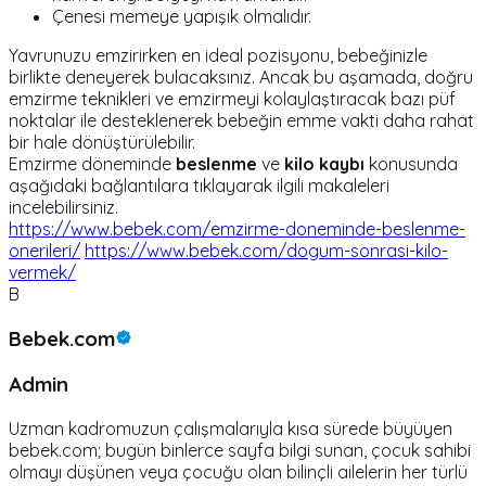
Çenesi memeye yapışık olmalıdır.
Yavrunuzu emzirirken en ideal pozisyonu, bebeğinizle
birlikte deneyerek bulacaksınız. Ancak bu aşamada, doğru
emzirme teknikleri ve emzirmeyi kolaylaştıracak bazı püf
noktalar ile desteklenerek bebeğin emme vakti daha rahat
bir hale dönüştürülebilir.
Emzirme döneminde
beslenme
ve
kilo kaybı
konusunda
aşağıdaki bağlantılara tıklayarak ilgili makaleleri
incelebilirsiniz.
https://www.bebek.com/emzirme-doneminde-beslenme-
onerileri/
https://www.bebek.com/dogum-sonrasi-kilo-
vermek/
B
Bebek.com
Admin
Uzman kadromuzun çalışmalarıyla kısa sürede büyüyen
bebek.com; bugün binlerce sayfa bilgi sunan, çocuk sahibi
olmayı düşünen veya çocuğu olan bilinçli ailelerin her türlü