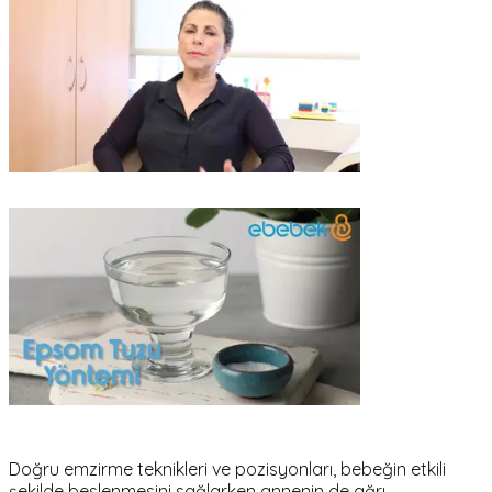
Doğru emzirme teknikleri ve pozisyonları, bebeğin etkili
şekilde beslenmesini sağlarken annenin de ağrı