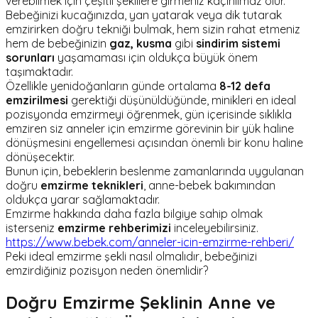
verebilmek için çeşitli şekillere girmeniz kaçınılmaz olur.
Bebeğinizi kucağınızda, yan yatarak veya dik tutarak
emzirirken doğru tekniği bulmak, hem sizin rahat etmeniz
hem de bebeğinizin
gaz, kusma
gibi
sindirim sistemi
sorunları
yaşamaması için oldukça büyük önem
taşımaktadır.
Özellikle yenidoğanların günde ortalama
8-12 defa
emzirilmesi
gerektiği düşünüldüğünde, minikleri en ideal
pozisyonda emzirmeyi öğrenmek, gün içerisinde sıklıkla
emziren siz anneler için emzirme görevinin bir yük haline
dönüşmesini engellemesi açısından önemli bir konu haline
dönüşecektir.
Bunun için, bebeklerin beslenme zamanlarında uygulanan
doğru
emzirme teknikleri
, anne-bebek bakımından
oldukça yarar sağlamaktadır.
Emzirme hakkında daha fazla bilgiye sahip olmak
isterseniz
emzirme rehberimizi
inceleyebilirsiniz.
https://www.bebek.com/anneler-icin-emzirme-rehberi/
Peki ideal emzirme şekli nasıl olmalıdır, bebeğinizi
emzirdiğiniz pozisyon neden önemlidir?
Doğru Emzirme Şeklinin Anne ve