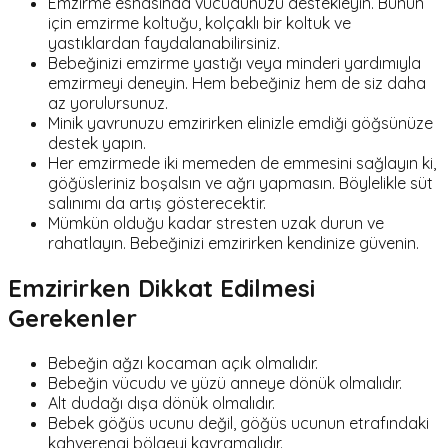
Emzirme esnasında vücudunuzu destekleyin. Bunun
için emzirme koltuğu, kolçaklı bir koltuk ve
yastıklardan faydalanabilirsiniz.
Bebeğinizi emzirme yastığı veya minderi yardımıyla
emzirmeyi deneyin. Hem bebeğiniz hem de siz daha
az yorulursunuz.
Minik yavrunuzu emzirirken elinizle emdiği göğsünüze
destek yapın.
Her emzirmede iki memeden de emmesini sağlayın ki,
göğüsleriniz boşalsın ve ağrı yapmasın. Böylelikle süt
salınımı da artış gösterecektir.
Mümkün olduğu kadar stresten uzak durun ve
rahatlayın. Bebeğinizi emzirirken kendinize güvenin.
Emzirirken Dikkat Edilmesi
Gerekenler
Bebeğin ağzı kocaman açık olmalıdır.
Bebeğin vücudu ve yüzü anneye dönük olmalıdır.
Alt dudağı dışa dönük olmalıdır.
Bebek göğüs ucunu değil, göğüs ucunun etrafındaki
kahverengi bölgeyi kavramalıdır.