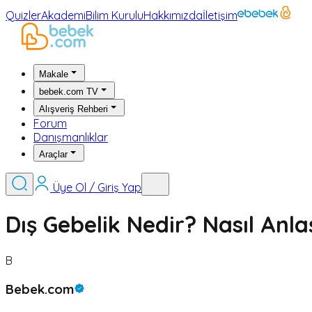
Quizler
Akademi
Bilim Kurulu
Hakkımızda
İletişim
Makale
bebek.com TV
Alışveriş Rehberi
Forum
Danışmanlıklar
Araçlar
Üye Ol / Giriş Yap
Dış Gebelik Nedir? Nasıl Anlaş
B
Bebek.com