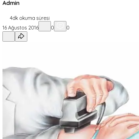
Admin
4
dk okuma süresi
16 Ağustos 2016
0
0