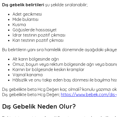
Dış gebelik belirtileri
şu şekilde sıralanabilir;
Adet gecikmesi
Mide bulantısı
Kusma
Göğüslerde hassasiyet
İdrar testinin pozitif çıkması
Kan testinin pozitif çıkması
Bu belirtilerin yanı sıra hamilelik döneminde aşağıdaki şikay
Alt karın bölgesinde ağrı
Omuz, boyun veya rektum bölgesinde ağrı veya basın
Karnın bir bölgesinde keskin kramplar
Vajinal kanama
Hâlsizlik ve onu takip eden baş dönmesi ile bayılma his
Dış gebelikte beta Hcg Değeri kaç olmalı? konulu yazımızı oku
Dış gebelikte beta Hcg Değeri;
https://www.bebek.com/dis-g
Dış Gebelik Neden Olur?