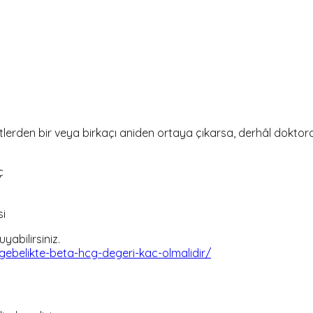
etlerden bir veya birkaçı aniden ortaya çıkarsa, derhâl doktora
ç
si
yabilirsiniz.
ebelikte-beta-hcg-degeri-kac-olmalidir/