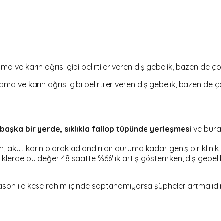
 ve karın ağrısı gibi belirtiler veren dış gebelik, bazen de çok
a ve karın ağrısı gibi belirtiler veren dış gebelik, bazen de ço
 başka bir yerde, sıklıkla fallop tüpünde yerleşmesi
ve burad
 akut karın olarak adlandırılan duruma kadar geniş bir klinik d
lerde bu değer 48 saatte %66'lık artış gösterirken, dış gebel
ason ile kese rahim içinde saptanamıyorsa şüpheler artmalıdı