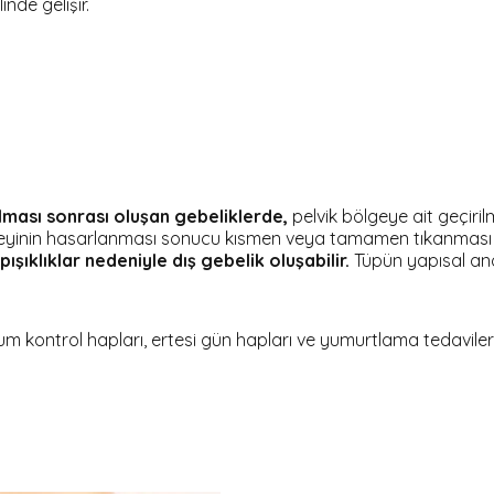
nde gelişir.
ulması sonrası oluşan gebeliklerde,
pelvik bölgeye ait geçiril
yüzeyinin hasarlanması sonucu kısmen veya tamamen tıkanması s
apışıklıklar nedeniyle dış gebelik oluşabilir.
Tüpün yapısal anom
 kontrol hapları, ertesi gün hapları ve yumurtlama tedaviler