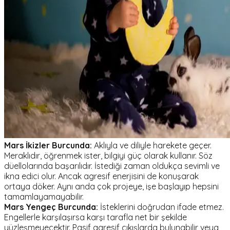
Mars İkizler Burcunda:
Aklıyla ve diliyle harekete geçer.
Meraklıdır, öğrenmek ister, bilgiyi güç olarak kullanır. Söz
düellolarında başarılıdır. İstediği zaman oldukça sevimli ve
ikna edici olur. Ancak agresif enerjisini de konuşarak
ortaya döker. Aynı anda çok projeye, işe başlayıp hepsini
tamamlayamayabilir.
Mars Yengeç Burcunda:
İsteklerini doğrudan ifade etmez.
Engellerle karşılaşırsa karşı tarafla net bir şekilde
yüzleşmeyecektir. Pasif agresif çıkışlarda bulunabilir veya