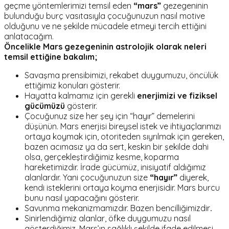
geçme yöntemlerimizi temsil eden
“mars”
gezegeninin
bulunduğu burç vasıtasıyla çocuğunuzun nasıl motive
olduğunu ve ne şekilde mücadele etmeyi tercih ettiğini
anlatacağım.
Öncelikle Mars gezegeninin astrolojik olarak neleri
temsil ettiğine bakalım;
Savaşma prensibimizi, rekabet duygumuzu, öncülük
ettiğimiz konuları gösterir.
Hayatta kalmamız için gerekli
enerjimizi ve fiziksel
gücümüzü
gösterir.
Çocuğunuz size her şey için “hayır” demelerini
düşünün. Mars enerjisi bireysel istek ve ihtiyaçlarımızı
ortaya koymak için, otoriteden sıyrılmak için gereken,
bazen acımasız ya da sert, keskin bir şekilde dahi
olsa, gerçekleştirdiğimiz kesme, koparma
hareketimizdir. İrade gücümüz, inisiyatif aldığımız
alanlardır. Yani çocuğunuzun size
“hayır”
diyerek,
kendi isteklerini ortaya koyma enerjisidir. Mars burcu
bunu nasıl yapacağını gösterir.
Savunma mekanizmamızdır. Bazen bencilliğimizdir
.
Sinirlendiğimiz alanlar, öfke duygumuzu nasıl
gösterdiğimiz. Mars’ın sağlıklı şekilde ifade edilmesi