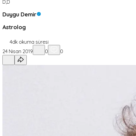
D,D
Duygu Demir
Astrolog
4
dk okuma süresi
24 Nisan 2019
0
0