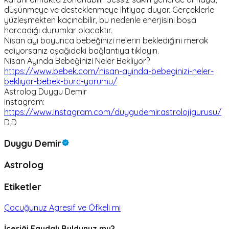
düşünmeye ve desteklenmeye ihtiyaç duyar. Gerçeklerle
yüzleşmekten kaçınabilir, bu nedenle enerjisini boşa
harcadığı durumlar olacaktır.
Nisan ayı boyunca bebeğinizi nelerin beklediğini merak
ediyorsanız aşağıdaki bağlantıya tıklayın.
Nisan Ayında Bebeğinizi Neler Bekliyor?
https://www.bebek.com/nisan-ayinda-bebeginizi-neler-
bekliyor-bebek-burc-yorumu/
Astrolog Duygu Demir
instagram:
https://www.instagram.com/duygudemir.astrolojigurusu/
D,D
Duygu Demir
Astrolog
Etiketler
Çocuğunuz Agresif ve Öfkeli mi
İçeriği Faydalı Buldunuz mu?