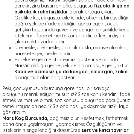
gerekir, zira bastırılan öfke duygusu
fizyolojik ya da
psikolojik rahatsızlıklar
olarak ortaya çıkar..
Özellikle küçük yaşta, aile içinde, öfkenin, bireyselliğin
doğru şekilde ifade edildiğini göremeyen çocuk
yetişkin hayatında güvenli ve dengeli bir şekilde kendi
isteklerini ifade etmekte zorlanabilir.. öfkesini dışarı
çıkarmakta zorlanabilir.
Üremekle, üretmekle, yola çıkmakla, motive olmakla,
harekete geçmekle ilgilidir.
Harekete geçme stratejimizi gösterir ve aslında
Mars’ın olduğu yerde pek de diplomasiye yer yoktur.
Kaba ve acımasız ya da kavgacı, saldırgan, zalim
olduğumuz alanları gösterir.
Peki, çocuğunuzun burcuna göre nasıl bir savaşçı
olduğunu merak ediyor musunuz? Sizce konu kendini ifade
etmek ve motive olmak söz konusu olduğunda çocuğunuz
temel ihtiyaçları nedir? Siz ona nasıl yaklaşmalısınız? Haydi,
göz atalım.
Mars Koç Burcunda,
bağımsız olur. Keşfetmek, fethetmek,
daha önce yapılmayanı yapmak ister. Özgülüğünün ve
isteklerinin engellendiğini düşünürse
sert ve kırıcı tavırlar