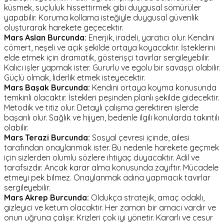
küsmek, suçluluk hissettirmek gibi duygusal sömürüler
yapabilir. Koruma kollama isteğiyle duygusal güvenlik
oluşturarak harekete geçecektir.
Mars Aslan Burcunda:
Enerjik, iradeli, yaratıcı olur. Kendini
cömert, neşeli ve açık şekilde ortaya koyacaktır. İsteklerini
elde etmek için dramatik, gösterişçi tavırlar sergileyebilir.
Kalıcı işler yapmak ister. Gururlu ve egolu bir savaşçı olabilir.
Güçlü olmak, liderlik etmek isteyecektir.
Mars Başak Burcunda:
Kendini ortaya koyma konusunda
temkinli olacaktır. İstekleri peşinden planlı şekilde gidecektir.
Metodik ve titiz olur. Detaylı çalışma gerektiren işlerde
başarılı olur. Sağlık ve hijyen, bedenle ilgili konularda takıntılı
olabilir.
Mars Terazi Burcunda:
Sosyal çevresi içinde, ailesi
tarafından onaylanmak ister. Bu nedenle harekete geçmek
için sizlerden olumlu sözlere ihtiyaç duyacaktır. Adil ve
tarafsızdır. Ancak karar alma konusunda zayıftır. Mücadele
etmeyi pek bilmez. Onaylanmak adına yapmacık tavırlar
sergileyebilir.
Mars Akrep Burcunda:
Oldukça stratejik, amaç odaklı,
gizleyici ve ketum olacaktır. Her zaman bir amacı vardır ve
onun uğruna çalışır. Krizleri çok iyi yönetir. Kararlı ve cesur