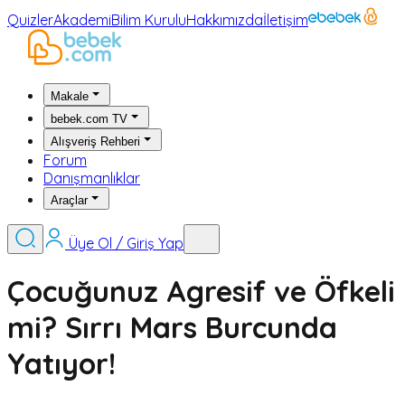
Quizler
Akademi
Bilim Kurulu
Hakkımızda
İletişim
Makale
bebek.com TV
Alışveriş Rehberi
Forum
Danışmanlıklar
Araçlar
Üye Ol / Giriş Yap
Çocuğunuz Agresif ve Öfkeli
mi? Sırrı Mars Burcunda
Yatıyor!