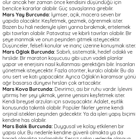
olur ancak her zaman önce kendisini düşündüğü için
bencilce kararlar alabilir. Güç savaşlarına girebilir.
Mars Yay Burcunda:
İyimser, açık, macera seven bir
yapıda olacaktır. Keşfetmek, gezmek, öğrenmek ister.
Bazen bu hali nedeniyle işleri yarına bırakmak, ertelemek
gibi tavırları olabilir. Patavatsız ve kibirli tavırları olabilir. Bir
şeye inanmak ve onun peşinden gitmek isteyecektir.
Düşünceler, felsefi konular ve inanç üzerine konuşmak ister.
Mars Oğlak Burcunda:
Sabırlı, sistematik, hedef odaklı ve
hırslıdır. Bir maraton koşucusu gibi uzun vadeli planlar
yapar ve enerjisini nasıl kullanması gerektiğini bilir. İnsanları
yönetmek isteyecektir. Fazla otoriter, kuralcı olabilir. Bu da
onu sert ve katı yapacaktır. Ayrıca Oğlak’ın karamsar yönü
ağır basarsa dünyevi hırsları çok artacaktır.
Mars Kova Burcunda:
Devrimci, asi bir ruhu vardır. İşlevini
yitirmiş her şeyi yıkmak, yerine yenisini keşfetmek ister.
Kendi bireysel arzuları için savaşacaktır. Adalet, eşitlik
konusunda takıntılı olabilir. Popüler fikirler yerine kendi
orijinal istekleri peşinden gidecektir. Ya da işleri yapış biçimi
kendine has olabilir.
Mars Balık Burcunda:
Duygusal ve kolay etkilenen bir
yapısı olur. Bu nedenle kendine güvenli olmakta ya da
kararlı olmakta zorlanabilir. Sessiz sakin yerlerde olmaya,