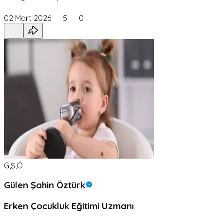
02 Mart 2026
5
0
G,Ş,Ö
Gülen Şahin Öztürk
Erken Çocukluk Eğitimi Uzmanı