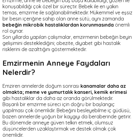
Emzirme, anne ile bebeğin baş başa kalabildiği, gözleri ile
konuşabildiği çok özel bir süreçtir. Bebek ile en yakın
temas, emzirme ile sağlanabilmektedir. Mükemmel ve eşsiz
bir besin içeriğine sahip olan anne sütü, aynı zamanda
bebeğin mikrobik hastalıklardan korunmasında
önemli
rol oynar.
Son yıllarda yapılan çalışmalar, emzirmenin bebeğin beyin
gelişimini desteklediğini; obezite, diyabet gibi hastalık
risklerini de azalttığını göstermektedir.
Emzirmenin Anneye Faydaları
Nelerdir?
Emziren annelerde doğum sonrası
kanamalar daha az
olmakta; meme ve yumurtalık kanseri, kemik erimesi
gibi hastalıklar da daha az oranda görülmektedir.
Başarılı bir emzirme süreci için doğru bir başlangıç
yapılması çok önemlidir. Bebeğini besleyebilme iç güdüsü,
bazen annelerde yoğun bir kaygıyı da beraberinde getirir.
Bu dönemde anneye güven telkin etmek, olumsuz
düşüncelerden uzaklaştırmak ve destek olmak çok
önemlidir.