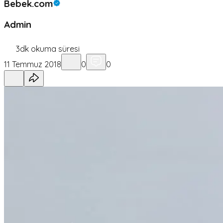
Bebek.com
Admin
3
dk okuma süresi
11 Temmuz 2018
0
0