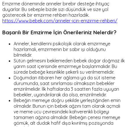
Emzirme döneminde anneler birebir desteğe ihtiyaç
duyarlar. Bu sebeple bizde sizi düşündük ve size yol
gösterecek bir emzirme rehberi hazırladık.
https://www.bebek.com/anneler-icin-emzirme-rehberi/
Başarılı Bir Emzirme İçin Önerileriniz Nelerdir?
Anneler, kendilerini psikolojik olarak emzirmeye
hazırlamalı, emzirmenin bir sabır işi olduğunu
bilmelidir.
Sütün gelmesini beklemeden bebek doğar doğmaz ilk
yarım saat içerisinde emzirmeye başlanmalıdır. Bu
sürede bebeğe kesinlikle şekerli su verilmemelidir.
Doğumdan itibaren her ağlama ya da süt isteme
durumunda, saat sınırlaması olmaksızın bebekler
emzirilmelidir. İlk haftalarda 3 saatten fazla uyuyan
bebekler, uyandırılarak da olsa, emzirilmelidir.
Bebeğin memeye doğru şekilde yerleştiğinden emin
olmalıdır. Bunun için bebek ağzını tam olarak açmalı
ve meme ucu çevresindeki kahverenkli bölgeyi
tamamen ağzına almalıdır. Bebeğin çenesi memeye
gömük, alt dudak hafif dışa kıvrılmış pozisyonda