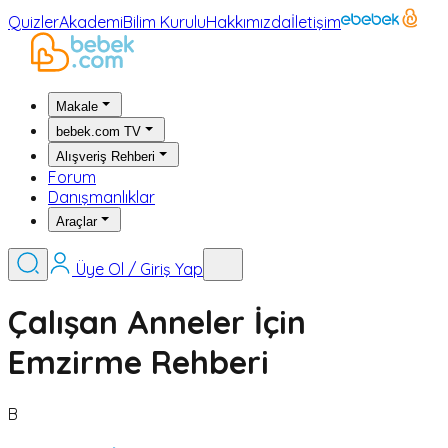
Quizler
Akademi
Bilim Kurulu
Hakkımızda
İletişim
Makale
bebek.com TV
Alışveriş Rehberi
Forum
Danışmanlıklar
Araçlar
Üye Ol / Giriş Yap
Çalışan Anneler İçin
Emzirme Rehberi
B