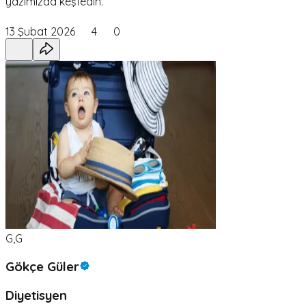
yazımızda keşfedin.
13 Şubat 2026
4
0
G,G
Gökçe Güler
Diyetisyen