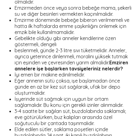
olmalıdır.
Emzirmeden önce veya sonra bebeğe mama, şekerli
su ve diğer besinleri vermekten kaçınılmalıdır.
Emzirme döneminde bebeğe biberon verilmemeli ve
hatta ilk haftalarda emme şaşkınlığını önlemek için
emzik bile kullanılmamalıdır.
Gebelikte olduğu gibi anneler kendilerine özen
göstermeli, dengeli
beslenmeli, günde 2-3 litre sıvı tüketmelidir. Anneler,
ayrıca yeterince dinlenmeli, moralini yüksek tutmak
için eşinden ve çevresinden yarım almalıdır.
Emziren
annelere işe başlarken tavsiyeleriniz nelerdir?
İyi emen bir makine edinilmelidir.
Eğer annenin sütü çoksa, işe başlamadan önce
günde en az bir kez süt sağılarak, ufak bir depo
oluşturmalıdır.
İşyerinde süt sağmak için uygun bir ortam
sağlamalıdır. Bu konu için gerekli izinler alınmalıdır.
3-4 saatte bir sağılan süt, buzdolabında saklamalı;
eve götürülürken, buz kalıpları arasında özel
soğutuculu bir çantada taşınmalıdır.
Elde edilen sütler, saklama poşetleri içinde
buzdolabında 24 saat, iki kapılı buzdolabının