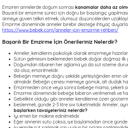
Emziren annelerde doğum sonrası
kanamalar daha az olma
Başarılı bir emzirme süreci için doğru bir başlangıç yapılma
anneye güven telkin etmek, olumsuz düşüncelerden uzaklaşt
Emzirme döneminde anneler birebir desteğe ihtiyaç duyarlar.
https://www.bebek.com/anneler-icin-emzirme-rehberi/
Başarılı Bir Emzirme İçin Önerileriniz Nelerdir?
Anneler, kendilerini psikolojik olarak emzirmeye hazırlam
Sütün gelmesini beklemeden bebek doğar doğmaz ilk yar
Doğumdan itibaren her ağlama ya da süt isteme durumund
da olsa, emzirilmelidir.
Bebeğin memeye doğru şekilde yerleştiğinden emin olm
almalıdır. Bebeğin çenesi memeye gömük, alt dudak hafif
Emzirmeden önce veya sonra bebeğe mama, şekerli su ve
Emzirme döneminde bebeğe biberon verilmemeli ve hatta 
Gebelikte olduğu gibi anneler kendilerine özen gösterme
beslenmeli, günde 2-3 litre sıvı tüketmelidir. Anneler, a
başlarken tavsiyeleriniz nelerdir?
İyi emen bir makine edinilmelidir.
Eğer annenin sütü çoksa, işe başlamadan önce günde en 
İşyerinde süt sağmak için uygun bir ortam sağlamalıdır. B