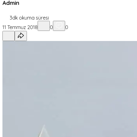
Admin
3
dk okuma süresi
11 Temmuz 2018
0
0