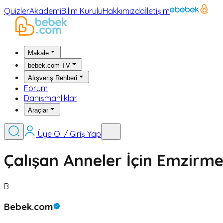
Quizler
Akademi
Bilim Kurulu
Hakkımızda
İletişim
Makale
bebek.com TV
Alışveriş Rehberi
Forum
Danışmanlıklar
Araçlar
Üye Ol / Giriş Yap
Çalışan Anneler İçin Emzirm
B
Bebek.com