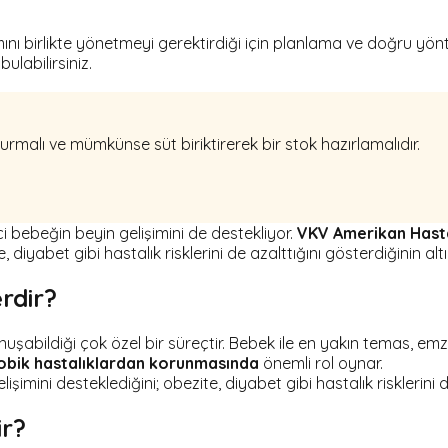
ını birlikte yönetmeyi gerektirdiği için planlama ve doğru yönt
labilirsiniz.
malı ve mümkünse süt biriktirerek bir stok hazırlamalıdır.
ci bebeğin beyin gelişimini de destekliyor.
VKV Amerikan Hastan
yabet gibi hastalık risklerini de azalttığını gösterdiğinin altın
rdir?
onuşabildiği çok özel bir süreçtir. Bebek ile en yakın temas, e
obik hastalıklardan korunmasında
önemli rol oynar.
imini desteklediğini; obezite, diyabet gibi hastalık risklerini 
ir?