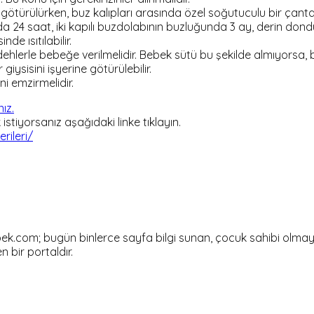
 götürülürken, buz kalıpları arasında özel soğutuculu bir çanta
da 24 saat, iki kapılı buzdolabının buzluğunda 3 ay, derin don
de ısıtılabilir.
dehlerle bebeğe verilmelidir. Bebek sütü bu şekilde almıyorsa, bi
giysisini işyerine götürülebilir.
i emzirmelidir.
nız.
tiyorsanız aşağıdaki linke tıklayın.
ileri/
om; bugün binlerce sayfa bilgi sunan, çocuk sahibi olmayı dü
en bir portaldır.