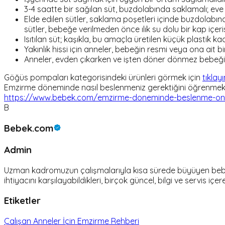
3-4 saatte bir sağılan süt, buzdolabında saklamalı; eve
Elde edilen sütler, saklama poşetleri içinde buzdolabın
sütler, bebeğe verilmeden önce ılık su dolu bir kap içerisin
Isıtılan süt; kaşıkla, bu amaçla üretilen küçük plastik ka
Yakınlık hissi için anneler, bebeğin resmi veya ona ait bir 
Anneler, evden çıkarken ve işten döner dönmez bebeğin
Göğüs pompaları kategorisindeki ürünleri görmek için
tıklayı
Emzirme döneminde nasıl beslenmeniz gerektiğini öğrenmek is
https://www.bebek.com/emzirme-doneminde-beslenme-oner
B
Bebek.com
Admin
Uzman kadromuzun çalışmalarıyla kısa sürede büyüyen bebek.c
ihtiyacını karşılayabildikleri, birçok güncel, bilgi ve servis içer
Etiketler
Çalışan Anneler İçin Emzirme Rehberi