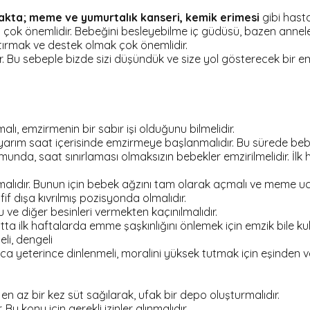
kta; meme ve yumurtalık kanseri, kemik erimesi
gibi hast
sı çok önemlidir. Bebeğini besleyebilme iç güdüsü, bazen anne
ırmak ve destek olmak çok önemlidir.
 Bu sebeple bizde sizi düşündük ve size yol gösterecek bir em
alı, emzirmenin bir sabır işi olduğunu bilmelidir.
ım saat içerisinde emzirmeye başlanmalıdır. Bu sürede bebeğe 
a, saat sınırlaması olmaksızın bebekler emzirilmelidir. İlk 
alıdır. Bunun için bebek ağzını tam olarak açmalı ve meme u
 dışa kıvrılmış pozisyonda olmalıdır.
 diğer besinleri vermekten kaçınılmalıdır.
ilk haftalarda emme şaşkınlığını önlemek için emzik bile kull
li, dengeli
yrıca yeterince dinlenmeli, moralini yüksek tutmak için eşinden 
az bir kez süt sağılarak, ufak bir depo oluşturmalıdır.
u konu için gerekli izinler alınmalıdır.