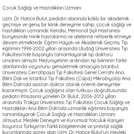
Çocuk Sağlığı ve Hastalıkları Uzmanı
Uzm. Dr. Hatice Bulut, pediatri alanında köklü bir akademik
geçmişe ve geniş bir klinik deneyime sahip, çocuk sağlığı ve
hastalıkları uzmanıdır. Kendisi, Memorial Şişli Hastanesi
bünyesinde minik hastalarına ve ailelerine rehberlik etmeye
devam etmektedir. Eğitim Hayatı ve Akademik Geçmiş Tıp
eğitimini 1996-2002 yılları arasında Uludağ Üniversitesi Tıp
Fakültesi’nde başarıyla tamamlayarak tıp doktoru
unvanını almıştır. Mezuniyetinin ardından tıp biliminin farklı
alanlarında vizyonunu genişletmek amacıyla İstanbul
Üniversitesi Cerrahpaşa Tıp Fakültesi Genel Cerrahi Ana
Bilim Dalı ve İstanbul Tıp Fakültesi (Çapa) Mikrobiyoloji Ana
Bilim Dalı’nda asistan doktor olarak önemli deneyimler
kazanmıştır. Çocuk sağlığına olan tutkusu doğrultusunda
pediatri ihtisasına yönelen Dr. Bulut, 2006-2012 yılları
arasında Trakya Üniversitesi Tıp Fakültesi Çocuk Sağlığı ve
Hastalıkları Ana Bilim Dalı’nda uzmanlık eğitimini başarıyla
tamamlayarak Çocuk Sağlığı ve Hastalıkları Uzmanı
olmuştur. Mesleki Deneyim ve Kurumsal Yolculuk Kariyeri
boyunca Türkiye’nin farklı bölgelerinde ve prestijli sağlık
kurumlarında görev alan Uzm. Dr. Hatice Bulut’un mesleki