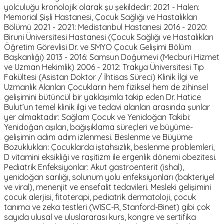
yolculuğu kronolojik olarak şu şekildedir: 2021 - Halen:
Memorial Şişli Hastanesi, Çocuk Sağlığı ve Hastalıkları
Bölümü 2021 - 2021: Medistanbul Hastanesi 2016 - 2020:
Biruni Üniversitesi Hastanesi (Çocuk Sağlığı ve Hastalıkları
Öğretim Görevlisi Dr. ve SMYO Çocuk Gelişimi Bölüm
Başkanlığı) 2013 - 2016: Samsun Doğumevi (Mecburi Hizmet
ve Uzman Hekimlik) 2006 - 2012: Trakya Üniversitesi Tıp
Fakültesi (Asistan Doktor / İhtisas Süreci) Klinik İlgi ve
Uzmanlık Alanları Çocukların hem fiziksel hem de zihinsel
gelişimini bütüncül bir yaklaşımla takip eden Dr. Hatice
Bulut’un temel klinik ilgi ve tedavi alanları arasında şunlar
yer almaktadır: Sağlam Çocuk ve Yenidoğan Takibi:
Yenidoğan aşıları, bağışıklama süreçleri ve büyüme-
gelişimin adım adım izlenmesi. Beslenme ve Büyüme
Bozuklukları: Çocuklarda iştahsızlık, beslenme problemleri,
D vitamini eksikliği ve raşitizm ile ergenlik dönemi obezitesi.
Pediatrik Enfeksiyonlar: Akut gastroenterit (ishal),
yenidoğan sarılığı, solunum yolu enfeksiyonları (bakteriyel
ve viral), menenjit ve ensefalit tedavileri. Mesleki gelişimini
çocuk alerjisi, fitoterapi, pediatrik dermatoloji, çocuk
tanıma ve zeka testleri (WISC-R, Stanford-Binet) gibi çok
sayıda ulusal ve uluslararası kurs, kongre ve sertifika