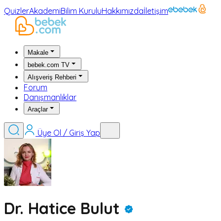
Quizler
Akademi
Bilim Kurulu
Hakkımızda
İletişim
Makale
bebek.com TV
Alışveriş Rehberi
Forum
Danışmanlıklar
Araçlar
Üye Ol / Giriş Yap
Dr. Hatice Bulut