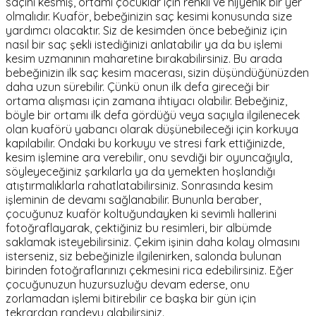
saçını kesmiş, ortamı çocuklar için renkli ve hijyenik bir yer
olmalıdır. Kuaför, bebeğinizin saç kesimi konusunda size
yardımcı olacaktır. Siz de kesimden önce bebeğiniz için
nasıl bir saç şekli istediğinizi anlatabilir ya da bu işlemi
kesim uzmanının maharetine bırakabilirsiniz. Bu arada
bebeğinizin ilk saç kesim macerası, sizin düşündüğünüzden
daha uzun sürebilir. Çünkü onun ilk defa gireceği bir
ortama alışması için zamana ihtiyacı olabilir. Bebeğiniz,
böyle bir ortamı ilk defa gördüğü veya saçıyla ilgilenecek
olan kuaförü yabancı olarak düşünebileceği için korkuya
kapılabilir. Ondaki bu korkuyu ve stresi fark ettiğinizde,
kesim işlemine ara verebilir, onu sevdiği bir oyuncağıyla,
söyleyeceğiniz şarkılarla ya da yemekten hoşlandığı
atıştırmalıklarla rahatlatabilirsiniz. Sonrasında kesim
işleminin de devamı sağlanabilir. Bununla beraber,
çocuğunuz kuaför koltuğundayken ki sevimli hallerini
fotoğraflayarak, çektiğiniz bu resimleri, bir albümde
saklamak isteyebilirsiniz. Çekim işinin daha kolay olmasını
isterseniz, siz bebeğinizle ilgilenirken, salonda bulunan
birinden fotoğraflarınızı çekmesini rica edebilirsiniz. Eğer
çocuğunuzun huzursuzluğu devam ederse, onu
zorlamadan işlemi bitirebilir ce başka bir gün için
tekrardan randevu alabilirsiniz.