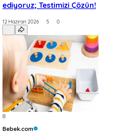
ediyoruz; Testimizi Çözün!
12 Haziran 2026
5
0
B
Bebek.com