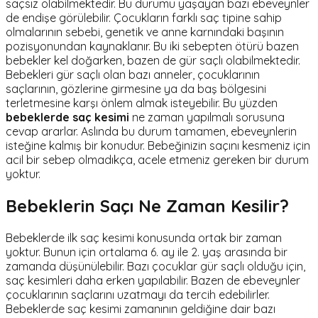
saçsız olabilmektedir. Bu durumu yaşayan bazı ebeveynler
de endişe görülebilir. Çocukların farklı saç tipine sahip
olmalarının sebebi, genetik ve anne karnındaki başının
pozisyonundan kaynaklanır. Bu iki sebepten ötürü bazen
bebekler kel doğarken, bazen de gür saçlı olabilmektedir.
Bebekleri gür saçlı olan bazı anneler, çocuklarının
saçlarının, gözlerine girmesine ya da baş bölgesini
terletmesine karşı önlem almak isteyebilir. Bu yüzden
bebeklerde saç kesimi
ne zaman yapılmalı sorusuna
cevap ararlar. Aslında bu durum tamamen, ebeveynlerin
isteğine kalmış bir konudur. Bebeğinizin saçını kesmeniz için
acil bir sebep olmadıkça, acele etmeniz gereken bir durum
yoktur.
Bebeklerin Saçı Ne Zaman Kesilir?
Bebeklerde ilk saç kesimi konusunda ortak bir zaman
yoktur. Bunun için ortalama 6. ay ile 2. yaş arasında bir
zamanda düşünülebilir. Bazı çocuklar gür saçlı olduğu için,
saç kesimleri daha erken yapılabilir. Bazen de ebeveynler
çocuklarının saçlarını uzatmayı da tercih edebilirler.
Bebeklerde saç kesimi zamanının geldiğine dair bazı