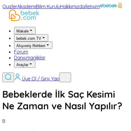
Quizler
Akademi
Bilim Kurulu
Hakkımızda
İletişim
Makale
bebek.com TV
Alışveriş Rehberi
Forum
Danışmanlıklar
Araçlar
Üye Ol / Giriş Yap
Bebeklerde İlk Saç Kesimi
Ne Zaman ve Nasıl Yapılır?
B