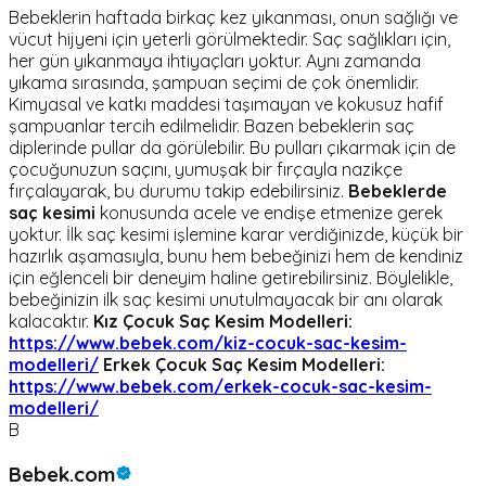
Bebeklerin haftada birkaç kez yıkanması, onun sağlığı ve
vücut hijyeni için yeterli görülmektedir. Saç sağlıkları için,
her gün yıkanmaya ihtiyaçları yoktur. Aynı zamanda
yıkama sırasında, şampuan seçimi de çok önemlidir.
Kimyasal ve katkı maddesi taşımayan ve kokusuz hafif
şampuanlar tercih edilmelidir. Bazen bebeklerin saç
diplerinde pullar da görülebilir. Bu pulları çıkarmak için de
çocuğunuzun saçını, yumuşak bir fırçayla nazikçe
fırçalayarak, bu durumu takip edebilirsiniz.
Bebeklerde
saç kesimi
konusunda acele ve endişe etmenize gerek
yoktur. İlk saç kesimi işlemine karar verdiğinizde, küçük bir
hazırlık aşamasıyla, bunu hem bebeğinizi hem de kendiniz
için eğlenceli bir deneyim haline getirebilirsiniz. Böylelikle,
bebeğinizin ilk saç kesimi unutulmayacak bir anı olarak
kalacaktır.
Kız Çocuk Saç Kesim Modelleri:
https://www.bebek.com/kiz-cocuk-sac-kesim-
modelleri/
Erkek Çocuk Saç Kesim Modelleri:
https://www.bebek.com/erkek-cocuk-sac-kesim-
modelleri/
B
Bebek.com