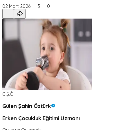
02 Mart 2026
5
0
G,Ş,Ö
Gülen Şahin Öztürk
Erken Çocukluk Eğitimi Uzmanı