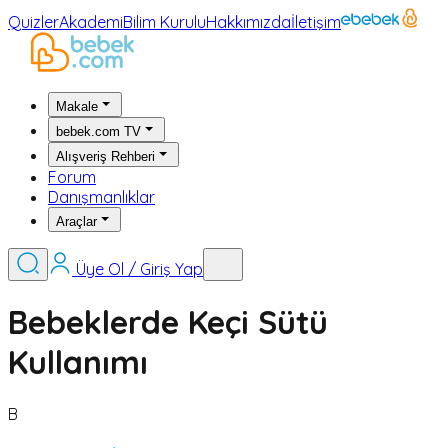
Quizler
Akademi
Bilim Kurulu
Hakkımızda
İletişim
Makale
bebek.com TV
Alışveriş Rehberi
Forum
Danışmanlıklar
Araçlar
Üye Ol / Giriş Yap
Bebeklerde Keçi Sütü
Kullanımı
B