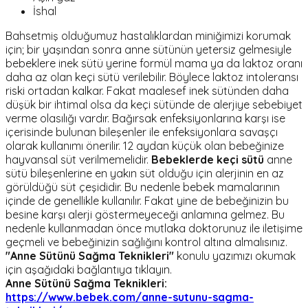
İshal
Bahsetmiş olduğumuz hastalıklardan miniğimizi korumak
için; bir yaşından sonra anne sütünün yetersiz gelmesiyle
bebeklere inek sütü yerine formül mama ya da laktoz oranı
daha az olan keçi sütü verilebilir. Böylece laktoz intoleransı
riski ortadan kalkar. Fakat maalesef inek sütünden daha
düşük bir ihtimal olsa da keçi sütünde de alerjiye sebebiyet
verme olasılığı vardır. Bağırsak enfeksiyonlarına karşı ise
içerisinde bulunan bileşenler ile enfeksiyonlara savaşçı
olarak kullanımı önerilir. 12 aydan küçük olan bebeğinize
hayvansal süt verilmemelidir.
Bebeklerde keçi sütü
anne
sütü bileşenlerine en yakın süt olduğu için alerjinin en az
görüldüğü süt çeşididir. Bu nedenle bebek mamalarının
içinde de genellikle kullanılır. Fakat yine de bebeğinizin bu
besine karşı alerji göstermeyeceği anlamına gelmez. Bu
nedenle kullanmadan önce mutlaka doktorunuz ile iletişime
geçmeli ve bebeğinizin sağlığını kontrol altına almalısınız.
"Anne Sütünü Sağma Teknikleri"
konulu yazımızı okumak
için aşağıdaki bağlantıya tıklayın.
Anne Sütünü Sağma Teknikleri:
https://www.bebek.com/anne-sutunu-sagma-