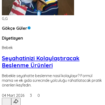
G,G
Gökçe Güler
Diyetisyen
Bebek
Seyahatinizi Kolaylaştıracak
Beslenme Ürünleri
Bebekle seyahatte beslenme nasıl kolaylaşır? Formül
mama ve ek gıda sürecinde yolculuğu rahatlatacak pratik
önerileri keşfedin.
04 Mart 2026
3
0