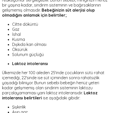
reaksiyonlar sergileyebilir. Bunun sebebi; miniğinizin henüz
bir yaşına kadar, sindirim sisteminin ve bağırsaklarının
gelişmemiş olmasıdır.
Bebeğinizin süt alerjisi olup
olmadığını anlamak için belirtiler;
Ciltte döküntü
Gaz
İshal
Kusma
Dışkıda kan olması
Öksürük
Solunum güçlüğü
Laktoz intoleransı
Ülkemizde her 100 aileden 25'inde çocukların sütü rahat
içemediği, 22'sinde ise süt içiminden sonra rahatsızlık
yaşadığı biliniyor. Bunun sebebi bebeğin henüz yeteri
kadar gelişmemiş olan sindirim sisteminin laktozu
parçalayamaması yani laktoz intoleransıdır.
Laktoz
intoleransı belirtileri
ise aşağıdaki gibidir:
Şişkinlik
Aşırı gaz