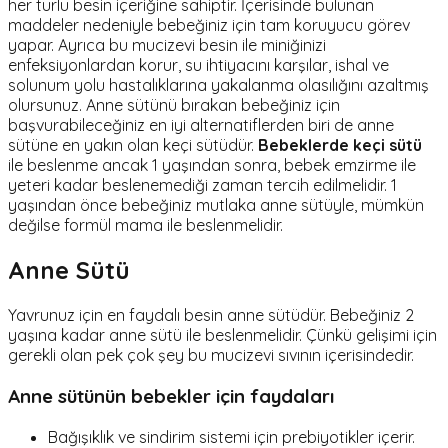
her türlü besin içeriğine sahiptir. İçerisinde bulunan
maddeler nedeniyle bebeğiniz için tam koruyucu görev
yapar. Ayrıca bu mucizevi besin ile miniğinizi
enfeksiyonlardan korur, su ihtiyacını karşılar, ishal ve
solunum yolu hastalıklarına yakalanma olasılığını azaltmış
olursunuz. Anne sütünü bırakan bebeğiniz için
başvurabileceğiniz en iyi alternatiflerden biri de anne
sütüne en yakın olan keçi sütüdür.
Bebeklerde keçi sütü
ile beslenme ancak 1 yaşından sonra, bebek emzirme ile
yeteri kadar beslenemediği zaman tercih edilmelidir. 1
yaşından önce bebeğiniz mutlaka anne sütüyle, mümkün
değilse formül mama ile beslenmelidir.
Anne Sütü
Yavrunuz için en faydalı besin anne sütüdür. Bebeğiniz 2
yaşına kadar anne sütü ile beslenmelidir. Çünkü gelişimi için
gerekli olan pek çok şey bu mucizevi sıvının içerisindedir.
Anne sütünün bebekler için faydaları
Bağışıklık ve sindirim sistemi için prebiyotikler içerir.