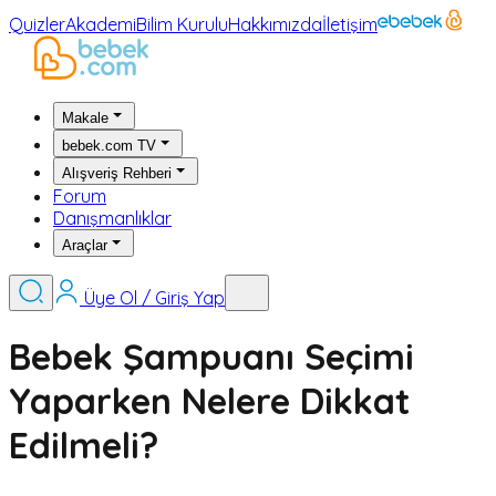
Quizler
Akademi
Bilim Kurulu
Hakkımızda
İletişim
Makale
bebek.com TV
Alışveriş Rehberi
Forum
Danışmanlıklar
Araçlar
Üye Ol / Giriş Yap
Bebek Şampuanı Seçimi
Yaparken Nelere Dikkat
Edilmeli?