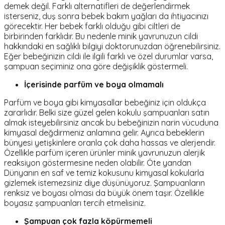
demek değil. Farklı alternatifleri de değerlendirmek
isterseniz, duş sonra bebek bakım yağları da ihtiyacınızı
görecektir. Her bebek farklı olduğu gibi ciltleri de
birbirinden farklıdır. Bu nedenle minik yavrunuzun cildi
hakkındaki en sağlıklı bilgiyi doktorunuzdan öğrenebilirsiniz.
Eğer bebeğinizin cildi ile ilgili farklı ve özel durumlar varsa,
şampuan seçiminiz ona göre değişiklik göstermeli.
İçerisinde parfüm ve boya olmamalı
Parfüm ve boya gibi kimyasallar bebeğiniz için oldukça
zararlıdır. Belki size güzel gelen kokulu şampuanları satın
almak isteyebilirsiniz ancak bu bebeğinizin narin vücuduna
kimyasal değdirmeniz anlamına gelir. Ayrıca bebeklerin
bünyesi yetişkinlere oranla çok daha hassas ve alerjendir.
Özellikle parfüm içeren ürünler minik yavrunuzun alerjik
reaksiyon göstermesine neden olabilir. Öte yandan
Dünyanın en saf ve temiz kokusunu kimyasal kokularla
gizlemek istemezsiniz diye düşünüyoruz. Şampuanların
renksiz ve boyası olması da büyük önem taşır. Özellikle
boyasız şampuanları tercih etmelisiniz.
Şampuan çok fazla köpürmemeli