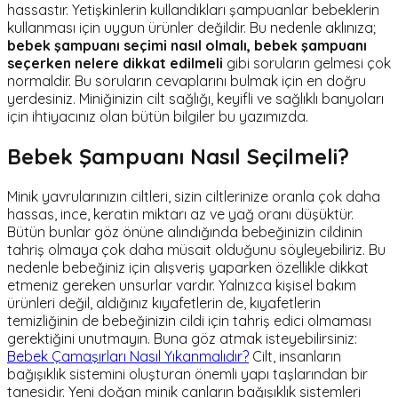
hassastır. Yetişkinlerin kullandıkları şampuanlar bebeklerin
kullanması için uygun ürünler değildir. Bu nedenle aklınıza;
bebek şampuanı seçimi nasıl olmalı, bebek şampuanı
seçerken nelere dikkat edilmeli
gibi soruların gelmesi çok
normaldir. Bu soruların cevaplarını bulmak için en doğru
yerdesiniz. Miniğinizin cilt sağlığı, keyifli ve sağlıklı banyoları
için ihtiyacınız olan bütün bilgiler bu yazımızda.
Bebek Şampuanı Nasıl Seçilmeli?
Minik yavrularınızın ciltleri, sizin ciltlerinize oranla çok daha
hassas, ince, keratin miktarı az ve yağ oranı düşüktür.
Bütün bunlar göz önüne alındığında bebeğinizin cildinin
tahriş olmaya çok daha müsait olduğunu söyleyebiliriz. Bu
nedenle bebeğiniz için alışveriş yaparken özellikle dikkat
etmeniz gereken unsurlar vardır. Yalnızca kişisel bakım
ürünleri değil, aldığınız kıyafetlerin de, kıyafetlerin
temizliğinin de bebeğinizin cildi için tahriş edici olmaması
gerektiğini unutmayın. Buna göz atmak isteyebilirsiniz:
Bebek Çamaşırları Nasıl Yıkanmalıdır?
Cilt, insanların
bağışıklık sistemini oluşturan önemli yapı taşlarından bir
tanesidir. Yeni doğan minik canların bağışıklık sistemleri