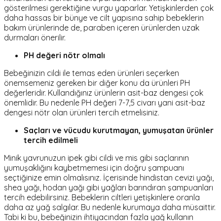
gösterilmesi gerektiğine vurgu yaparlar. Yetişkinlerden çok
daha hassas bir bünye ve cilt yapısına sahip bebeklerin
bakım ürünlerinde de, paraben içeren ürünlerden uzak
durmaları önerilir.
PH değeri nötr olmalı
Bebeğinizin cildi ile temas eden ürünleri seçerken
önemsemeniz gereken bir diğer konu da ürünleri PH
değerleridir. Kullandığınız ürünlerin asit-baz dengesi çok
önemlidir. Bu nedenle PH değeri 7-7,5 civarı yani asit-baz
dengesi nötr olan ürünleri tercih etmelisiniz.
Saçları ve vücudu kurutmayan, yumuşatan ürünler
tercih edilmeli
Minik yavrunuzun ipek gibi cildi ve mis gibi saçlarının
yumuşaklığını kaybetmemesi için doğru şampuanı
seçtiğinize emin olmalısınız. İçerisinde hindistan cevizi yağı,
shea yağı, hodan yağı gibi yağları barındıran şampuanları
tercih edebilirsiniz. Bebeklerin ciltleri yetişkinlere oranla
daha az yağ salgılar. Bu nedenle kurumaya daha müsaittir.
Tabi ki bu, bebeğinizin ihtiyacından fazla yağ kullanın