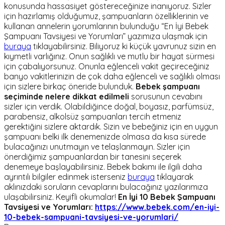
konusunda hassasiyet göstereceğinize inanıyoruz. Sizler
için hazırlamış olduğumuz, şampuanların özelliklerinin ve
kullanan annelerin yorumlarının bulunduğu “En İyi Bebek
Şampuanı Tavsiyesi ve Yorumları” yazımıza ulaşmak için
buraya
tıklayabilirsiniz. Biliyoruz ki küçük yavrunuz sizin en
kıymetli varlığınız. Onun sağlıklı ve mutlu bir hayat sürmesi
için çabalıyorsunuz. Onunla eğlenceli vakit geçireceğiniz
banyo vakitlerinizin de çok daha eğlenceli ve sağlıklı olması
için sizlere birkaç öneride bulunduk.
Bebek şampuanı
seçiminde nelere dikkat edilmeli
sorusunun cevabını
sizler için verdik. Olabildiğince doğal, boyasız, parfümsüz,
parabensiz, alkolsüz şampuanları tercih etmeniz
gerektiğini sizlere aktardık. Sizin ve bebeğiniz için en uygun
şampuanı belki ilk denemenizde olmasa da kısa sürede
bulacağınızı unutmayın ve telaşlanmayın. Sizler için
önerdiğimiz şampuanlardan bir tanesini seçerek
denemeye başlayabilirsiniz. Bebek bakımı ile ilgili daha
ayrıntılı bilgiler edinmek isterseniz
buraya
tıklayarak
aklınızdaki soruların cevaplarını bulacağınız yazılarımıza
ulaşabilirsiniz. Keyifli okumalar!
En İyi 10 Bebek Şampuanı
Tavsiyesi ve Yorumları:
https://www.bebek.com/en-iyi-
10-bebek-sampuani-tavsiyesi-ve-yorumlari/