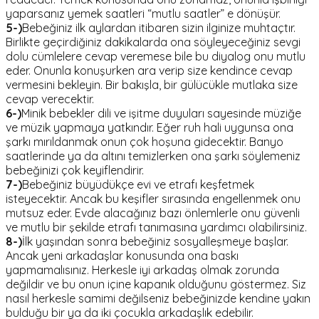
yaparsanız yemek saatleri “mutlu saatler” e dönüşür.
5-)
Bebeğiniz ilk aylardan itibaren sizin ilginize muhtaçtır.
Birlikte geçirdiğiniz dakikalarda ona söyleyeceğiniz sevgi
dolu cümlelere cevap veremese bile bu diyalog onu mutlu
eder. Onunla konuşurken ara verip size kendince cevap
vermesini bekleyin. Bir bakışla, bir gülücükle mutlaka size
cevap verecektir.
6-)
Minik bebekler dili ve işitme duyuları sayesinde müziğe
ve müzik yapmaya yatkındır. Eğer ruh hali uygunsa ona
şarkı mırıldanmak onun çok hoşuna gidecektir. Banyo
saatlerinde ya da altını temizlerken ona şarkı söylemeniz
bebeğinizi çok keyiflendirir.
7-)
Bebeğiniz büyüdükçe evi ve etrafı keşfetmek
isteyecektir. Ancak bu keşifler sırasında engellenmek onu
mutsuz eder. Evde alacağınız bazı önlemlerle onu güvenli
ve mutlu bir şekilde etrafı tanımasına yardımcı olabilirsiniz.
8-)
İlk yaşından sonra bebeğiniz sosyalleşmeye başlar.
Ancak yeni arkadaşlar konusunda ona baskı
yapmamalısınız. Herkesle iyi arkadaş olmak zorunda
değildir ve bu onun içine kapanık olduğunu göstermez. Siz
nasıl herkesle samimi değilseniz bebeğinizde kendine yakın
bulduğu bir ya da iki çocukla arkadaşlık edebilir.