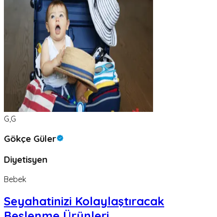
G,G
Gökçe Güler
Diyetisyen
Bebek
Seyahatinizi Kolaylaştıracak
Beslenme Ürünleri