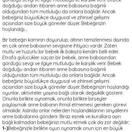
doğduğu andan itibaren anne babasına bağımlı
olduğundan tüm mutluluğu da onlara bağlıdır. Ancak
bebeğiniz büyüdükçe duygusal ve zihinsel gelişimi
açısından size büyük görevler düşer. Bebeğinizin
hoşlandığı…
Bir bebeğin karnının doyurulup, altının temizlenmesi dışında
en çok anne babasının sevgisine ihtiyacı vardır. Zaten
mutlu ve huzurlu bir bebek ilk bakışta kendini belli eder.
Etrafa gülücükler saçan bir bebek, anne babasından
gördüğü sevgi ve ilgiye mutluluğu ile karşılık verir. Bebek
doğduğu andan itibaren anne babasına bağımlı
olduğundan tüm mutluluğu da onlara bağlıdır. Ancak
bebeğiniz büyüdükçe duygusal ve zihinsel gelişimi
açısından size büyük görevler düşer. Bebeğinizin hoşlandığı
oyunlar, aktiviteler yaşına bağlı olarak değişiklik gösterir.
Onunla birlikte oynamak, onunla birlikte birşeyler
paylaşmak anne babanın ihmal etmemesi gereken görevi
olmalıdır. Aslında onlar nelerden hoşlandıklarının sinyallerini
anne babalarına gönderir. Biraz esnek ve kurallara aşırı
bağlı kalmadan bebeğinizi mutlu etmek çok da zor değildir;
1-)
Bebeğinizle birlikte oyun oynamak onun için en büyük