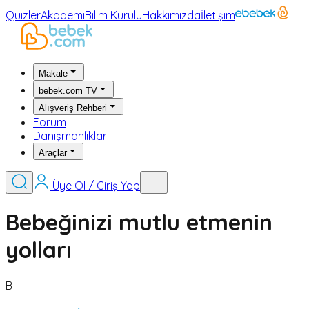
Quizler
Akademi
Bilim Kurulu
Hakkımızda
İletişim
Makale
bebek.com TV
Alışveriş Rehberi
Forum
Danışmanlıklar
Araçlar
Üye Ol / Giriş Yap
Bebeğinizi mutlu etmenin
yolları
B