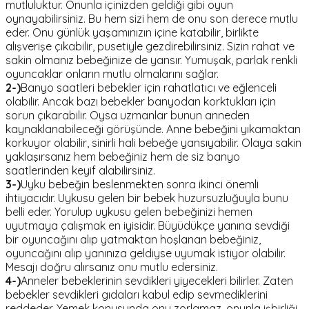
mutluluktur. Onunla içinizden geldiği gibi oyun
oynayabilirsiniz. Bu hem sizi hem de onu son derece mutlu
eder. Onu günlük yaşamınızın içine katabilir, birlikte
alışverişe çıkabilir, pusetiyle gezdirebilirsiniz. Sizin rahat ve
sakin olmanız bebeğinize de yansır. Yumuşak, parlak renkli
oyuncaklar onların mutlu olmalarını sağlar.
2-)
Banyo saatleri bebekler için rahatlatıcı ve eğlenceli
olabilir. Ancak bazı bebekler banyodan korktukları için
sorun çıkarabilir. Oysa uzmanlar bunun anneden
kaynaklanabileceği görüşünde. Anne bebeğini yıkamaktan
korkuyor olabilir, sinirli hali bebeğe yansıyabilir. Olaya sakin
yaklaşırsanız hem bebeğiniz hem de siz banyo
saatlerinden keyif alabilirsiniz.
3-)
Uyku bebeğin beslenmekten sonra ikinci önemli
ihtiyacıdır. Uykusu gelen bir bebek huzursuzluğuyla bunu
belli eder. Yorulup uykusu gelen bebeğinizi hemen
uyutmaya çalışmak en iyisidir. Büyüdükçe yanına sevdiği
bir oyuncağını alıp yatmaktan hoşlanan bebeğiniz,
oyuncağını alıp yanınıza geldiyse uyumak istiyor olabilir.
Mesajı doğru alırsanız onu mutlu edersiniz.
4-)
Anneler bebeklerinin sevdikleri yiyecekleri bilirler. Zaten
bebekler sevdikleri gıdaları kabul edip sevmediklerini
reddeder. Yemek konusunda onu zorlamaz, onunla işbirliği