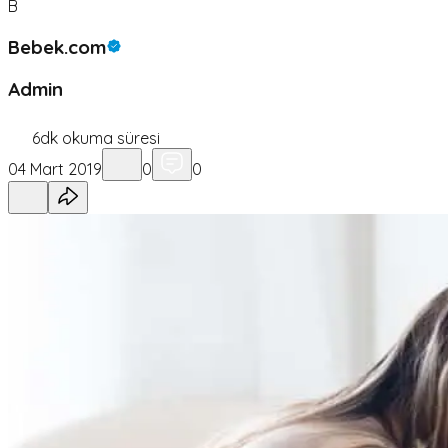
B
Bebek.com
Admin
6
dk okuma süresi
04 Mart 2019
0
0