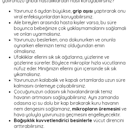
yavrunuzu gribal hastalıklardan nasıl koruyabilirsiniz?
Yavrunuz 6 aydan büyükse,
grip aşısı
yaptırarak onu
viral enfeksiyonlardan koruyabilirsiniz.
Aile bireyleri arasında hasta kişiler varsa, bu süre
boyunca bebeğinize çok yaklaşmamalarını sağlamalı
ve onları uyarmalısınız.
Yavrunuzu beslerken, ona dokunurken ve onunla
oynarken ellerinizin temiz olduğundan emin
olmalısınız.
Ufaklıklar ellerini sık sık ağızlarına, yüzlerine ve
gözlerine sürerler. Böylece mikroplar hızla vücutlarına
nüfuz eder. Miniğinizin ellerini gün içerisinde sık sık
yıkamalısınız.
Yavrunuzun kalabalık ve kapalı ortamlarda uzun süre
kalmasını önlemeye çalışabilirsiniz.
Çocuğunuzun odasını sık havalandırarak temiz
havanın artmasını sağlayabilirsiniz. Aynı zamanda
odasına içi su dolu bir kap bırakarak kuru havanın
nem dengesini sağlamanız,
mikropların üremesini
ve
hava yoluyla yavrunuza geçmesini engelleyecektir.
Bağışıklık kuvvetlendirici besinlerle
vücut direncini
arttırabilirsiniz.