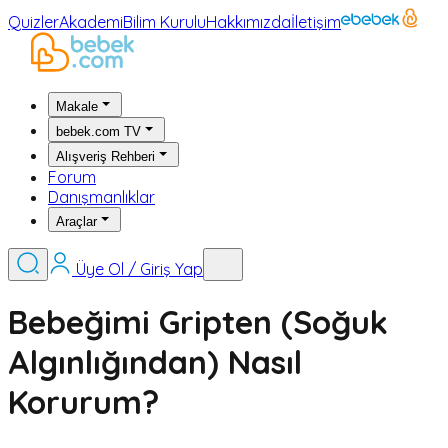
Quizler
Akademi
Bilim Kurulu
Hakkımızda
İletişim
Makale
bebek.com TV
Alışveriş Rehberi
Forum
Danışmanlıklar
Araçlar
Üye Ol / Giriş Yap
Bebeğimi Gripten (Soğuk
Algınlığından) Nasıl
Korurum?