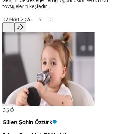
Gelişimi destekleyen en iyi oyuncakları ve uzman
tavsiyelerini keşfedin.
02 Mart 2026
5
0
G,Ş,Ö
Gülen Şahin Öztürk