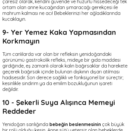
çaresiz olarak, kendini güvende ve huzurlu hissedeceği tek
ortam olan anne kucağından şımaracağı gerekçesi ile
mahrum kalması ne acı! Bebeklerinizi her ağladıklarında
kucaklayın.
9- Yer Yemez Kaka Yapmasından
Korkmayın
Tüm canlılarda var olan bir refleksin yenidoğandaki
görünümü gastrokolik refleks, mideye bir gıda maddesi
girdiğinde, eş zamanlı olarak kalın bağırsaklar da harekete
geçerek bağırsak içinde bulunan dışkının dışarı atılması
hadisesidir. Son derece sağlıklı ve fonksiyonel bir süreçtir;
kesinlikle sindirim ya da emilim bozukluğunun işareti
değildir.
10 - Şekerli Suya Alışınca Memeyi
Reddeder
Yenidoğan sarılığında
bebeğin beslenmesinin
çok büyük
bir rolü olduğu kesin. Anne sütü yetersiz olan bebeklerde