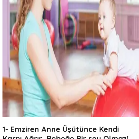
1- Emziren Anne Üşütünce Kendi
Karnı Ağrır, Bebeğe Bir şey Olmaz!