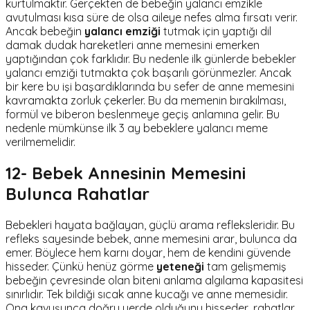
kurtulmaktır. Gerçekten de bebeğin yalancı emzikle
avutulması kısa süre de olsa aileye nefes alma fırsatı verir.
Ancak bebeğin
yalancı emziği
tutmak için yaptığı dil
damak dudak hareketleri anne memesini emerken
yaptığından çok farklıdır. Bu nedenle ilk günlerde bebekler
yalancı emziği tutmakta çok başarılı görünmezler. Ancak
bir kere bu işi başardıklarında bu sefer de anne memesini
kavramakta zorluk çekerler. Bu da memenin bırakılması,
formül ve biberon beslenmeye geçiş anlamına gelir. Bu
nedenle mümkünse ilk 3 ay bebeklere yalancı meme
verilmemelidir.
12- Bebek Annesinin Memesini
Bulunca Rahatlar
Bebekleri hayata bağlayan, güçlü arama refleksleridir. Bu
refleks sayesinde bebek, anne memesini arar, bulunca da
emer. Böylece hem karnı doyar, hem de kendini güvende
hisseder. Çünkü henüz görme
yeteneği
tam gelişmemiş
bebeğin çevresinde olan biteni anlama algılama kapasitesi
sınırlıdır. Tek bildiği sıcak anne kucağı ve anne memesidir.
Ona kavuşunca doğru yerde olduğunu hisseder, rahatlar.