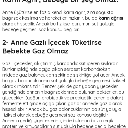
Anne üşütürse en fazla kendi karnı ağrır, zira soğukta
bağırsak kasılma ve hareketleri hızlanır, bu da
karın ağrısı
olarak hissedilir. Ancak bu fiziksel durumun süt yoluyla
bebeğe geçmesi söz konusu değildir.
2- Anne Gazlı İçecek Tüketirse
Bebekte Gaz Olmaz
Gazlı içecekler, sıkıştırılmış karbondioksit içeren sıvılardır.
Bunlar içildiğinde açığa çıkan serbest karbondioksit
midede gaz baloncukları şeklinde şişkinliğe yol açar. Ancak
bu gaz baloncuklarının süt yoluyla bebeğe geçmesi fiziksel
olarak imkansızdır. Benzer şekilde gaz yapan yiyecekler
yendiğinde annenin bağırsaklarında bulunan bakteriler, bu
yiyecekleri (yoğun probiyotik ve prebiyotik içeren gıdalar)
fermente ettiğinde açığa çıkan gazlar annede gaz olarak
hissedilebilir. Ancak bu gaz baloncuklarının da süt yoluyla
fiziksel olarak bebeğe geçmesi söz konusu değildir.
Annenin yediği yiyeceklerin içinde bulunan bazı alerjik
protein ve kimyasalların süt yoluyla bebeğe geçip, bebekte