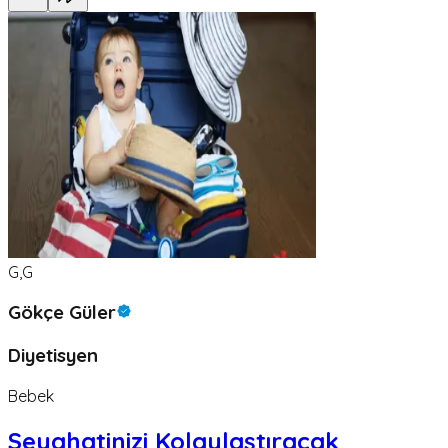
G,G
Gökçe Güler
Diyetisyen
Bebek
Seyahatinizi Kolaylaştıracak