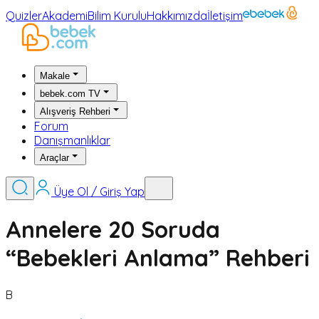
Quizler
Akademi
Bilim Kurulu
Hakkımızda
İletişim
Makale
bebek.com TV
Alışveriş Rehberi
Forum
Danışmanlıklar
Araçlar
Üye Ol / Giriş Yap
Annelere 20 Soruda
“Bebekleri Anlama” Rehberi
B