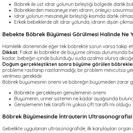
Böbrek ile üst idrar yolunun birleştiği bölgede darlık b
Böbreklerden mesaneye inen idrarın, önleyici savunma
İdrar yolunun mesaneyle birleştiği kısımda darlık olmas
Erkek bebeklerde alt idrar yolunda, idrarın dışarı çıkmas
Bebekte Böbrek Büyümesi Görülmesi Halinde Ne Y
Hamilelik döneminde eğer tek böbrekte sorun varsa takip e
Dikkat:
Fakat iki böbrekte de büyüme olması durumunda bebe
kadar, bebeğin içinde bulunduğu suda azalma olursa akciğeri
Doğum gerçekleştikten sonra büyüme görülen böbrekle
probleme rastlanıp rastlanmadığı, bir problem mevcutsa yeri 
verilmesi gereklidir.
Böbrek büyümesinin önemi ve böbreğin büyümeden zarar gör
Böbrekte gerçekleşen genişlemenin önemi
Büyümenin, üriner sistemin ne kadar aşağısında bulu
Genişlemenin tek taraflı mı yoksa çift taraflı mı olduğu
Böbrek Büyümesinde İntrauterin Ultrasonografisi
Gebelikte uygulanan ultrasonografide, ilk karşılaşılan orga