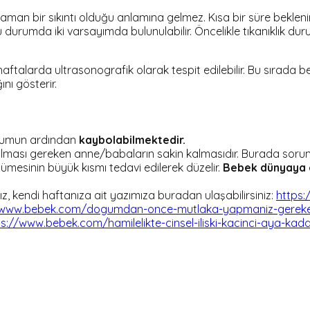
an bir sıkıntı olduğu anlamına gelmez. Kısa bir süre beklenirse 
 durumda iki varsayımda bulunulabilir. Öncelikle tıkanıklık d
haftalarda ultrasonografik olarak tespit edilebilir. Bu sırada b
nı gösterir.
oğumun ardından
kaybolabilmektedir.
apılması gereken anne/babaların sakin kalmasıdır. Burada so
mesinin büyük kısmı tedavi edilerek düzelir.
Bebek dünyaya g
, kendi haftanıza ait yazımıza buradan ulaşabilirsiniz:
https:
/www.bebek.com/dogumdan-once-mutlaka-yapmaniz-gereke
ps://www.bebek.com/hamilelikte-cinsel-iliski-kacinci-aya-kad