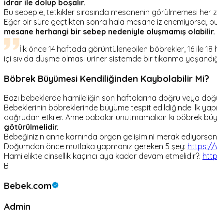
idrar ile dolup boşalır.
Bu sebeple, tetkikler sırasında mesanenin görülmemesi her zam
Eğer bir süre geçtikten sonra hala mesane izlenemiyorsa, bu
mesane herhangi bir sebep nedeniyle oluşmamış olabilir.
İlk önce 14.haftada görüntülenebilen böbrekler, 16 ile 18 
içi sıvıda düşme olması üriner sistemde bir tıkanma yaşandığı
Böbrek Büyümesi Kendiliğinden Kaybolabilir Mi?
Bazı bebeklerde hamileliğin son haftalarına doğru veya d
Bebeklerinin böbreklerinde büyüme tespit edildiğinde ilk y
doğrudan etkiler. Anne babalar unutmamalıdır ki böbrek büyü
götürülmelidir.
Bebeğinizin anne karnında organ gelişimini merak ediyorsanız
Doğumdan önce mutlaka yapmanız gereken 5 şey:
https:/
Hamilelikte cinsellik kaçıncı aya kadar devam etmelidir?:
htt
B
Bebek.com
Admin