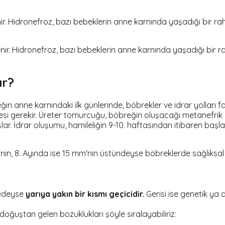
Hidronefroz, bazı bebeklerin anne karnında yaşadığı bir rahat
ir. Hidronefroz, bazı bebeklerin anne karnında yaşadığı bir rah
ır?
n anne karnındaki ilk günlerinde, böbrekler ve idrar yolları far
esi gerekir. Üreter tomurcuğu, böbreğin oluşacağı metanefrik ya
lar. İdrar oluşumu, hamileliğin 9-10. haftasından itibaren ba
nin, 8. Ayında ise 15 mm'nin üstündeyse böbreklerde sağlıksal 
redeyse
yarıya yakın bir kısmı geçicidir.
Gerisi ise genetik y
uştan gelen bozuklukları şöyle sıralayabiliriz: