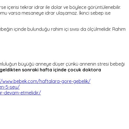
içerisi tekrar idrar ile dolar ve böylece görüntülenebilir.
urumu varsa mesaneye idrar ulaşamaz. İkinci sebep ise
ebeğin içinde bulunduğu rahim içi sıvısı da ölçülmelidir. Rahim
rumluluğun büyüğü anneye düşer çünkü annenin stresi bebeği
eldikten sonraki hafta içinde çocuk doktora
//www.bebek.com/haftalara-gore-gebelik/
n-5-sey/
ar-devam-etmelidir/