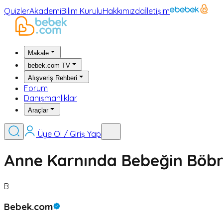
Quizler
Akademi
Bilim Kurulu
Hakkımızda
İletişim
Makale
bebek.com TV
Alışveriş Rehberi
Forum
Danışmanlıklar
Araçlar
Üye Ol / Giriş Yap
Anne Karnında Bebeğin Böbr
B
Bebek.com