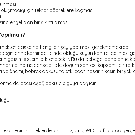
ulunması
 oluşmadığı için tekrar böbreklere kaçması
ı
ına engel olan bir sıkıntı olması
apılmalı?
tmekten başka herhangi bir şey yapılması gerekmemektedir.
ğin anne karnında, içinde olduğu suyun kontrol edilmesi gere
n gelişim sistemi etkilenecektir. Bu da bebeğe, daha anne kar
r
normal haline dönseler bile doğum sonrası kapsamlı bir tetkik 
ve önemi, böbrek dokusuna etki eden hasarın kesin bir şekilde 
me derecesi aşağıdaki üç olguya bağlıdır:
nduğu
n mesanedir. Böbreklerde idrar oluşumu, 9-10. Haftalarda ger