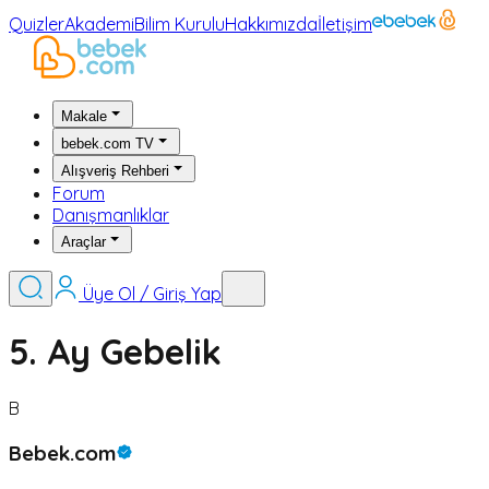
Quizler
Akademi
Bilim Kurulu
Hakkımızda
İletişim
Makale
bebek.com TV
Alışveriş Rehberi
Forum
Danışmanlıklar
Araçlar
Üye Ol / Giriş Yap
5. Ay Gebelik
B
Bebek.com