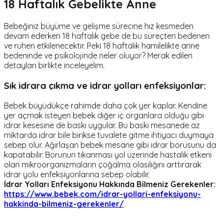
18 Haftalık Gebelikte Anne
Bebeğiniz büyüme ve gelişme sürecine hız kesmeden
devam ederken 18 haftalık gebe de bu süreçten bedenen
ve ruhen etkilenecektir. Peki 18 haftalık hamilelikte anne
bedeninde ve psikolojinde neler oluyor? Merak edilen
detayları birlikte inceleyelim.
Sık idrara çıkma ve idrar yolları enfeksiyonlar:
Bebek büyüdükçe rahimde daha çok yer kaplar. Kendine
yer açmak isteyen bebek diğer iç organlara olduğu gibi
idrar kesesine de baskı uygular. Bu baskı mesanede az
miktarda idrar bile birikse tuvalete gitme ihtiyacı duymaya
sebep olur. Ağırlaşan bebek mesane gibi idrar borusunu da
kapatabilir. Borunun tıkanması yol üzerinde hastalık etkeni
olan mikroorganizmaların çoğalma olasılığını arttırarak
idrar yolu enfeksiyonlarına sebep olabilir.
İdrar Yolları Enfeksiyonu Hakkında Bilmeniz Gerekenler:
https://www.bebek.com/idrar-yollari-enfeksiyonu-
hakkinda-bilmeniz-gerekenler/