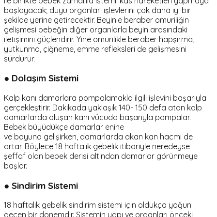
ile birlikte bebek zamanla istemli kas hareketleri yapmaya
başlayacak; duyu organları işlevlerini çok daha iyi bir
şekilde yerine getirecektir. Beyinle beraber omuriliğin
gelişmesi bebeğin diğer organlarla beyin arasındaki
iletişimini güçlendirir. Yine omurilikle beraber hapşırma,
yutkunma, çiğneme, emme refleksleri de gelişmesini
sürdürür.
● Dolaşım Sistemi
Kalp kanı damarlara pompalamakla ilgili işlevini başarıyla
gerçekleştirir. Dakikada yaklaşık 140- 150 defa atan kalp
damarlarda oluşan kanı vücuda başarıyla pompalar.
Bebek büyüdükçe damarlar enine
ve boyuna gelişirken, damarlarda akan kan hacmi de
artar. Böylece 18 haftalık gebelik itibariyle neredeyse
şeffaf olan bebek derisi altından damarlar görünmeye
başlar.
● Sindirim Sistemi
18 haftalık gebelik sindirim sistemi için oldukça yoğun
geçen bir dönemdir. Sistemin yapı ve organları önceki