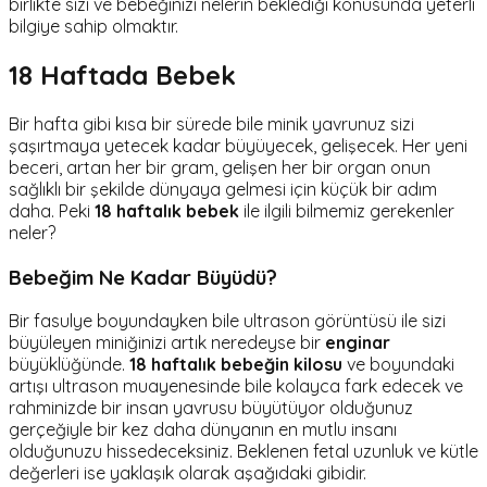
birlikte sizi ve bebeğinizi nelerin beklediği konusunda yeterli
bilgiye sahip olmaktır.
18 Haftada Bebek
Bir hafta gibi kısa bir sürede bile minik yavrunuz sizi
şaşırtmaya yetecek kadar büyüyecek, gelişecek. Her yeni
beceri, artan her bir gram, gelişen her bir organ onun
sağlıklı bir şekilde dünyaya gelmesi için küçük bir adım
daha. Peki
18 haftalık bebek
ile ilgili bilmemiz gerekenler
neler?
Bebeğim Ne Kadar Büyüdü?
Bir fasulye boyundayken bile ultrason görüntüsü ile sizi
büyüleyen miniğinizi artık neredeyse bir
enginar
büyüklüğünde.
18 haftalık bebeğin kilosu
ve boyundaki
artışı ultrason muayenesinde bile kolayca fark edecek ve
rahminizde bir insan yavrusu büyütüyor olduğunuz
gerçeğiyle bir kez daha dünyanın en mutlu insanı
olduğunuzu hissedeceksiniz. Beklenen fetal uzunluk ve kütle
değerleri ise yaklaşık olarak aşağıdaki gibidir.