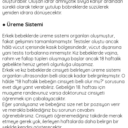
oluşturabilir. Oluşan idrar amniyotik sıvıya karışır ardından
sürekli olarak tekrar yutulup böbreklerde süzülerek
yeniden idrara dönüşecektir.
● Üreme Sistemi
Erkek bebeklerde üreme sistemi organları oluşmuştur,
fakat gelişimini tamamlamamıştır. Testisler oluştu ancak
hâlâ vücut içerisinde kasık bölgesindedir, vücut dışarısına
yani testis torbalarına inmemiştir. Kız bebeklerde vajina,
rahim ve fallop tüpleri oluşmaya başlar ancak 18 haftalık
gebelikte henüz yeterli olgunluğa ulaşamaz.
Erkek ve kız bebeklerde cinsiyeti belirleyen üreme sistemi
organları ultrasondan belli olacak kadar belirginleşmiştir. O
hâlde “18 haftalık bebeğin cinsiyeti belli olur mu?” sorusuna
evet diye yanıt verebiliriz. Gebeliğin 18. haftası için
muayene randevunuz varsa doktorunuz cinsiyeti
öğrenmek için çabalayacaktır.
Eğer şanslıysanız ve bebeğiniz size net bir pozisyon verir
ve merakla beklediğiniz bu sorunun cevabını
öğrenebilirsiniz. Cinsiyeti öğrenemediğiniz takdirde merak
etmeye gerek yok, ilerleyen haftalarda daha belirgin bir
şekilde kendini gösterecektir.