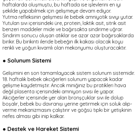
haftalarda oluşmuştu, bu haftada ise işlevlerini en iyi
şekilde yapabilmek için gelişmeye devam ediyor.
Yutma refleksinin gelişmesi ile bebek amniyotik sıvıyı yutar.
Yutulan sıvı içerisindeki üre, protein, laktik asit, sitrik asit
benzeri maddeler mide ve bağırsakta sindirime uğrar.
Sindirim sonucu oluşan atıklar ise azar azar bağırsaklarda
birikir. Bu birikinti ileride bebeğin ilk kakası olacak koyu
renkli ve yoğun kıvamlı olan mekonyumu oluşturacaktır.
● Solunum Sistemi
Gelişimini en son tamamlayacak sistem solunum sistemidir.
18. haftalık bebek akciğerleri solunum yapacak kadar
gelişme kaydetmiştir. Ancak miniğiniz bu pratikleri hava
değil plasenta içerisindeki amniyon sıvısı ile yapar.
Akciğerler içerisinde yer alan bronşçuklar sıvı ile dolup
boşalır, bebek bu davranışı yerine getirmek için soluk alıp-
verme mekanizmasını çalıştırır ve göğsü tıpkı bir yetişkinin
nefes alması gibi inip kalkar.
● Destek ve Hareket Sistemi