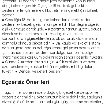
içecektir. Bu nedenle hamileyken beslenme konusunda
bilinçli olmak gerekir. Öyleyse 18 haftalık gebelikte
beslenme ile ilgili nelere dikkat etmeniz gerektiğini bilmek
gerekir.
● Gebeliğin 18. haftası gebe kalmadan önceki kadar
beslenmek bebek gelişimi için yeterlidir. Hamileyim diye iki
kişilik yemeye gerek yok. ● Kızartma, hamur işi, tatlı, beyaz
ekmek ve benzeri besin kalitesi düşük ve yüksek
karbonhidratlı yiyeceklerden uzak durarak kilo alımında
kontrollü olmaya dikkat edin. ● Diş kaybı ve iskelet sistemi
ağrıları yaşamadan bebeğin kemik gelişimini desteklemek
için haşhaş, susam, badem, sardalya, somon, fasulye,
mercimek gibi kalsiyum bakımından zengin besinler tüketin.
● Günde 2 litreden fazla su için. ● Sık aralıklarla ve azar
azar beslenmeyi alışkanlık hâline getirin. ● Lifli gıdalar
tüketin. ● Dengeli ve yeterli beslenin.
Egzersiz Önerileri
Hayatın her döneminde olduğu gibi gebelikte de spor ve
egzersiz önemlidir. Doktorunuzun bilgisi dâhilinde, sağlığınız
elverdiği ölçüde hafif tempolu yürüyüş, esneme hareketleri,