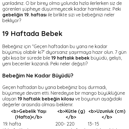
yarıladınız. O bir birey olma yolunda hızla ilerlerken siz de
görenleri şüpheye düşürmeyecek kadar hamilesiniz. Peki
gebeliğin 19. haftası
ile birlikte sizi ve bebeğinizi neler
bekliyor?
19 Haftada Bebek
Bebeğiniz için “Geçen haftadan bu yana ne kadar
büyümüş olabilir ki?” diyorsanız şaşırmaya hazır olun. 7 gün
gibi kısa bir sürede bile
19 haftalık bebek
büyüdü, gelişti,
yeni beceriler kazandı. Peki neler değişti?
Bebeğim Ne Kadar Büyüdü?
Geçen haftadan bu yana bebeğiniz boş durmadı,
büyümeye devam etti. Neredeyse bir mango büyüklüğüne
ulaşan
19 haftalık bebeğin kilosu
ve boyunun aşağıdaki
değerler arasında olması beklenir.
<b>Gebelik Yaşı
<b>Kütle (g)
<b>Uzunluk (cm)
(Hafta)</b>
</b>
</b>
19. hafta
200- 220
13- 15