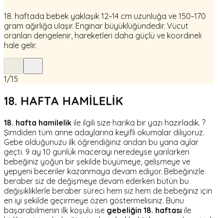
18. haftada bebek yaklaşık 12–14 cm uzunluğa ve 150–170
gram ağırlığa ulaşır. Enginar büyüklüğündedir. Vücut
oranları dengelenir, hareketleri daha güçlü ve koordineli
hale gelir.
1
/
15
18. HAFTA HAMİLELİK
18. hafta hamilelik
ile ilgili size harika bir yazı hazırladık. ?
Şimdiden tüm anne adaylarına keyifli okumalar diliyoruz.
Gebe olduğunuzu ilk öğrendiğiniz andan bu yana aylar
geçti. 9 ay 10 günlük macerayı neredeyse yarılarken
bebeğiniz yoğun bir şekilde büyümeye, gelişmeye ve
yepyeni beceriler kazanmaya devam ediyor. Bebeğinizle
beraber siz de değişmeye devam ederken bütün bu
değişikliklerle beraber süreci hem siz hem de bebeğiniz için
en iyi şekilde geçirmeye özen göstermelisiniz. Bunu
başarabilmenin ilk koşulu ise
gebeliğin 18. haftası
ile