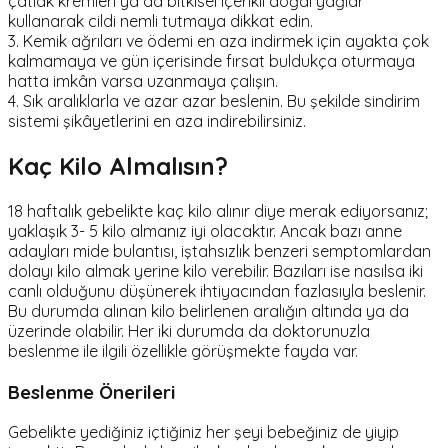
çatlak kremleri ya da bitkisel içerikli doğal yağlar
kullanarak cildi nemli tutmaya dikkat edin.
3. Kemik ağrıları ve ödemi en aza indirmek için ayakta çok
kalmamaya ve gün içerisinde fırsat buldukça oturmaya
hatta imkân varsa uzanmaya çalışın.
4. Sık aralıklarla ve azar azar beslenin. Bu şekilde sindirim
sistemi şikâyetlerini en aza indirebilirsiniz.
Kaç Kilo Almalısın?
18 haftalık gebelikte kaç kilo alınır diye merak ediyorsanız;
yaklaşık 3- 5 kilo almanız iyi olacaktır. Ancak bazı anne
adayları mide bulantısı, iştahsızlık benzeri semptomlardan
dolayı kilo almak yerine kilo verebilir. Bazıları ise nasılsa iki
canlı olduğunu düşünerek ihtiyacından fazlasıyla beslenir.
Bu durumda alınan kilo belirlenen aralığın altında ya da
üzerinde olabilir. Her iki durumda da doktorunuzla
beslenme ile ilgili özellikle görüşmekte fayda var.
Beslenme Önerileri
Gebelikte yediğiniz içtiğiniz her şeyi bebeğiniz de yiyip