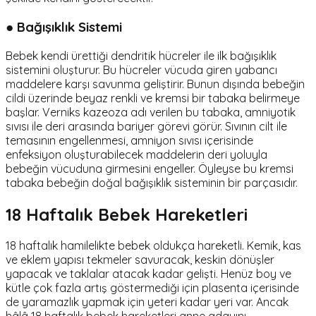
● Bağışıklık Sistemi
Bebek kendi ürettiği dendritik hücreler ile ilk bağışıklık
sistemini oluşturur. Bu hücreler vücuda giren yabancı
maddelere karşı savunma geliştirir. Bunun dışında bebeğin
cildi üzerinde beyaz renkli ve kremsi bir tabaka belirmeye
başlar. Verniks kazeoza adı verilen bu tabaka, amniyotik
sıvısı ile deri arasında bariyer görevi görür. Sıvının cilt ile
temasının engellenmesi, amniyon sıvısı içerisinde
enfeksiyon oluşturabilecek maddelerin deri yoluyla
bebeğin vücuduna girmesini engeller. Öyleyse bu kremsi
tabaka bebeğin doğal bağışıklık sisteminin bir parçasıdır.
18 Haftalık Bebek Hareketleri
18 haftalık hamilelikte bebek oldukça hareketli. Kemik, kas
ve eklem yapısı tekmeler savuracak, keskin dönüşler
yapacak ve taklalar atacak kadar gelişti. Henüz boy ve
kütle çok fazla artış göstermediği için plasenta içerisinde
de yaramazlık yapmak için yeteri kadar yeri var. Ancak