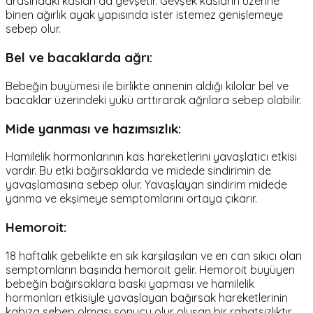
arasındaki kasları da gevşetir. Gevşek kasların üzerine
binen ağırlık ayak yapısında ister istemez genişlemeye
sebep olur.
Bel ve bacaklarda ağrı:
Bebeğin büyümesi ile birlikte annenin aldığı kilolar bel ve
bacaklar üzerindeki yükü arttırarak ağrılara sebep olabilir.
Mide yanması ve hazımsızlık:
Hamilelik hormonlarının kas hareketlerini yavaşlatıcı etkisi
vardır. Bu etki bağırsaklarda ve midede sindirimin de
yavaşlamasına sebep olur. Yavaşlayan sindirim midede
yanma ve ekşimeye semptomlarını ortaya çıkarır.
Hemoroit:
18 haftalık gebelikte en sık karşılaşılan ve en can sıkıcı olan
semptomların başında hemoroit gelir. Hemoroit büyüyen
bebeğin bağırsaklara baskı yapması ve hamilelik
hormonları etkisiyle yavaşlayan bağırsak hareketlerinin
kabıza sebep olması sonucu olur oluşan bir rahatsızlıktır.