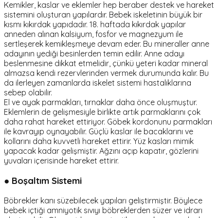
Kemikler, kaslar ve eklemler hep beraber destek ve hareket
sistemini oluşturan yapılardır. Bebek iskeletinin büyük bir
kısmı kıkırdak yapıdadır. 18. haftada kıkırdak yapılar
anneden alınan kalsiyum, fosfor ve magnezyum ile
sertleşerek kemikleşmeye devam eder. Bu mineraller anne
adayının yediği besinlerden temin edilir. Anne adayı
beslenmesine dikkat etmelidir, çünkü yeteri kadar mineral
almazsa kendi rezervlerinden vermek durumunda kalır. Bu
da ilerleyen zamanlarda iskelet sistemi hastalıklarına
sebep olabilir.
El ve ayak parmakları, tırnaklar daha önce oluşmuştur.
Eklemlerin de gelişmesiyle birlikte artık parmaklarını çok
daha rahat hareket ettiriyor. Göbek kordonunu parmakları
ile kavrayıp oynayabilir. Güçlü kaslar ile bacaklarını ve
kollarını daha kuvvetli hareket ettirir. Yüz kasları mimik
yapacak kadar gelişmiştir. Ağzını açıp kapatır, gözlerini
yuvaları içerisinde hareket ettirir.
● Boşaltım Sistemi
Böbrekler kanı süzebilecek yapıları geliştirmiştir. Böylece
bebek içtiği amniyotik sıvıyı böbreklerden süzer ve idrarı