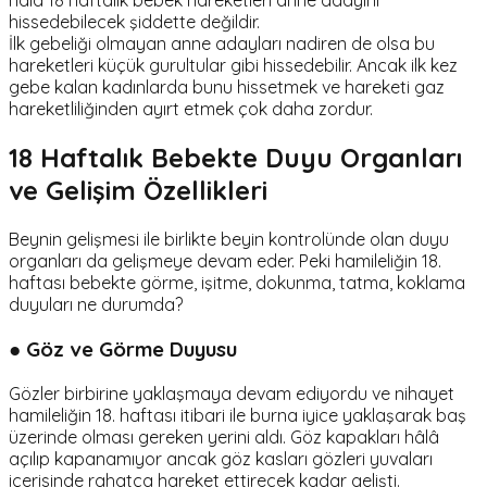
hâlâ 18 haftalık bebek hareketleri anne adayını
hissedebilecek şiddette değildir.
İlk gebeliği olmayan anne adayları nadiren de olsa bu
hareketleri küçük gurultular gibi hissedebilir. Ancak ilk kez
gebe kalan kadınlarda bunu hissetmek ve hareketi gaz
hareketliliğinden ayırt etmek çok daha zordur.
18 Haftalık Bebekte Duyu Organları
ve Gelişim Özellikleri
Beynin gelişmesi ile birlikte beyin kontrolünde olan duyu
organları da gelişmeye devam eder. Peki hamileliğin 18.
haftası bebekte görme, işitme, dokunma, tatma, koklama
duyuları ne durumda?
● Göz ve Görme Duyusu
Gözler birbirine yaklaşmaya devam ediyordu ve nihayet
hamileliğin 18. haftası itibari ile burna iyice yaklaşarak baş
üzerinde olması gereken yerini aldı. Göz kapakları hâlâ
açılıp kapanamıyor ancak göz kasları gözleri yuvaları
içerisinde rahatça hareket ettirecek kadar gelişti.