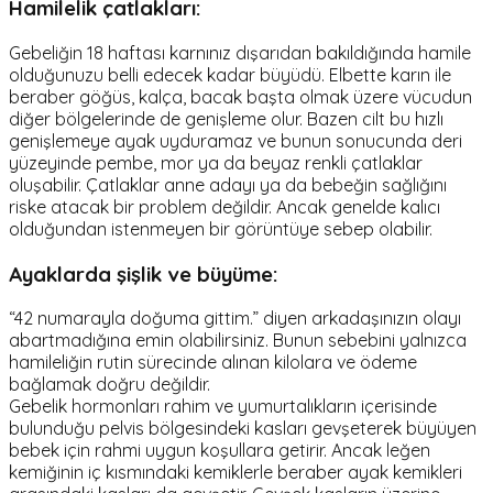
Hamilelik çatlakları:
Gebeliğin 18 haftası karnınız dışarıdan bakıldığında hamile
olduğunuzu belli edecek kadar büyüdü. Elbette karın ile
beraber göğüs, kalça, bacak başta olmak üzere vücudun
diğer bölgelerinde de genişleme olur. Bazen cilt bu hızlı
genişlemeye ayak uyduramaz ve bunun sonucunda deri
yüzeyinde pembe, mor ya da beyaz renkli çatlaklar
oluşabilir. Çatlaklar anne adayı ya da bebeğin sağlığını
riske atacak bir problem değildir. Ancak genelde kalıcı
olduğundan istenmeyen bir görüntüye sebep olabilir.
Ayaklarda şişlik ve büyüme:
“42 numarayla doğuma gittim.” diyen arkadaşınızın olayı
abartmadığına emin olabilirsiniz. Bunun sebebini yalnızca
hamileliğin rutin sürecinde alınan kilolara ve ödeme
bağlamak doğru değildir.
Gebelik hormonları rahim ve yumurtalıkların içerisinde
bulunduğu pelvis bölgesindeki kasları gevşeterek büyüyen
bebek için rahmi uygun koşullara getirir. Ancak leğen
kemiğinin iç kısmındaki kemiklerle beraber ayak kemikleri