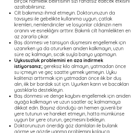
birçok hamilelik belirtisinin sizi rahatsız edecek etkisini
azaltabilirsiniz.
Cilt bakımınızı ihmal etmeyin. Doktorunuzun da
tavsiyesi ile gebelikte kullanıma uygun, çatlak
kremleri, nemlendiriciler ve losyonlar cildinizin nem
oranını ve esnekliğini arttırır. Bakımlı cilt hamilelikten en
az zararla çıkar.
Baş dönmesi ve tansiyon düşmesini engellemek için
uzanırken ya da otururken aniden kalkmayın, uzun
süre aç kalmayın, sıcak suyla banyo yapmayın.
Uykusuzluk problemini en aza indirmek
istiyorsanız;
gereksiz kilo almayın, yatmadan önce
su içmeyin ve geç saatte yemek yemeyin. Uyku
kalitenizi arttırmak için yatmadan önce ılık bir duş
alın, ılık bir bardak süt için. Uyurken karın ve bacakları
yastıklarla destekleyin.
Baş dönmesi ve denge kaybını engellemek için aniden
ayağa kalkmayın ve uzun saatler aç kalmamaya
dikkat edin. Başınız döndüğü an hemen güvenli bir
yere tutunun ve hareket etmeyin, hatta mümkünse
uygun bir yere oturun, geçmesini bekleyin.
Doktorunuzun önerdiği göz damlaları ile bulanık
görme ve gözde yanma problemini kolayca