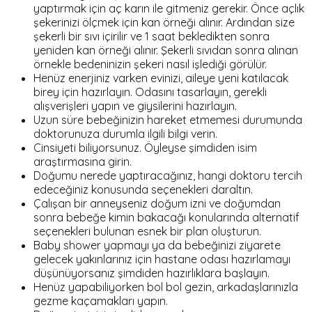
yaptırmak için aç karın ile gitmeniz gerekir. Önce açlık
şekerinizi ölçmek için kan örneği alınır. Ardından size
şekerli bir sıvı içirilir ve 1 saat bekledikten sonra
yeniden kan örneği alınır. Şekerli sıvıdan sonra alınan
örnekle bedeninizin şekeri nasıl işlediği görülür.
Henüz enerjiniz varken evinizi, aileye yeni katılacak
birey için hazırlayın. Odasını tasarlayın, gerekli
alışverişleri yapın ve giysilerini hazırlayın.
Uzun süre bebeğinizin hareket etmemesi durumunda
doktorunuza durumla ilgili bilgi verin.
Cinsiyeti biliyorsunuz. Öyleyse şimdiden isim
araştırmasına girin.
Doğumu nerede yaptıracağınız, hangi doktoru tercih
edeceğiniz konusunda seçenekleri daraltın.
Çalışan bir anneyseniz doğum izni ve doğumdan
sonra bebeğe kimin bakacağı konularında alternatif
seçenekleri bulunan esnek bir plan oluşturun.
Baby shower yapmayı ya da bebeğinizi ziyarete
gelecek yakınlarınız için hastane odası hazırlamayı
düşünüyorsanız şimdiden hazırlıklara başlayın.
Henüz yapabiliyorken bol bol gezin, arkadaşlarınızla
gezme kaçamakları yapın.