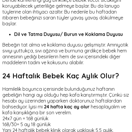
koruyabilecek yeterliliğe gelmeye başlar. Bu da lanugo
tüylerine olan ihtiyacı azaltır. Bu nedenle bu haftadan
itibaren bebeğinizi saran tüyler yavaş yavaş dökülmeye
başlar.
Dil ve Tatma Duyusu/ Burun ve Koklama Duyusu
Bebeğin tat alma ve koklama duyusu gelişmiştir. Amniyotik
sıvıyı yuttukça, sıvı ağzına ve burnuna girdikçe bebek hem
annesinin yediği besinlerin hem de sıvı içerisindeki diğer
maddelerin tadını ve kokusunu alabilir.
24 Haftalık Bebek Kaç Aylık Olur?
Hamilelik boyunca içerisinde bulunduğunuz haftanın
gebeliğin hangi ayı olduğu hep kafa karıştırmıştır. Çünkü siz
hesabı ay üzerinden yaparken doktorunuz haftalardan
bahsediyor. İyisi mi
24 hafta kaç ay olur
hesaplayalım ve
kafa karışıklığına bir son verelim.
24x7 gün = 168 günlük
168/30= 5 ay 18 günlük
Yani 24 haftalık bebek klinik olarak yaklaşık 5,5 aylık.