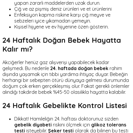
yapan zararlı maddelerden uzak durun.
Çiğ ve az pişmiş deniz ürünleri ve et ürünlerini
Enfeksiyon kapma riskine karşı çiğ meyve ve
sebzeleri iyice yıkamadan yemeyin.
Kişisel hijyene ve ev hijyenine özen gösterin.
24 Haftalık Doğan Bebek Hayatta
Kalır mı?
Akciğerler henüz gaz alışverişi yapabilecek kadar
gelişmedi. Bu nedenle
24. haftada doğan bebek
rahim
dışında yaşamak için tıbbi yardıma ihtiyaç duyar. Bebeğin
herhangi bir sebepten ötürü dünyaya gelmesi durumunda
doğum çok erken gerçekleşmiş olur. Fakat gerekli önlemler
alındığı takdirde bebek %45-50 olasılıkla hayatta kalabilir.
24 Haftalık Gebelikte Kontrol Listesi
Dikkat! Hamileliğin 24. haftası doktorunuz sizden
gebelik diyabeti
riskini ölçmek için
glikoz tolerans
testi
isteyebilir.
Şeker testi
olarak da bilinen bu testi