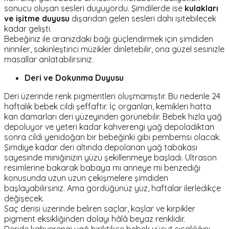
sonucu oluşan sesleri duyuyordu. Şimdilerde ise
kulakları
ve işitme duyusu
dışarıdan gelen sesleri dahi işitebilecek
kadar gelişti.
Bebeğiniz ile aranızdaki bağı güçlendirmek için şimdiden
ninniler, sakinleştirici müzikler dinletebilir, ona güzel sesinizle
masallar anlatabilirsiniz.
Deri ve Dokunma Duyusu
Deri üzerinde renk pigmentleri oluşmamıştır. Bu nedenle 24
haftalık bebek cildi şeffaftır. İç organları, kemikleri hatta
kan damarları deri yüzeyinden görünebilir. Bebek hızla yağ
depoluyor ve yeteri kadar kahverengi yağ depoladıktan
sonra cildi yenidoğan bir bebeğinki gibi pembemsi olacak.
Şimdiye kadar deri altında depolanan yağ tabakası
sayesinde miniğinizin yüzü şekillenmeye başladı. Ultrason
resimlerine bakarak babaya mı anneye mi benzediği
konusunda uzun uzun çekişmelere şimdiden
başlayabilirsiniz. Ama gördüğünüz yüz, haftalar ilerledikçe
değişecek.
Saç derisi üzerinde beliren saçlar, kaşlar ve kirpikler
pigment eksikliğinden dolayı hâlâ beyaz renklidir.
Deride kahverengi yağ biriktikçe bebek vücut sıcaklığını