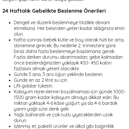
24 Haftalık Gebelikte Beslenme Önerileri
Dengeli ve düzenli beslenmeye titizlikle devam
etmelisiniz. Her besinden yeteri kadar aldığınıza emin
olun.
hafta sonrası bebek kütle ve boy olarak hızlı bir artış
dönemine girecek. Bu nedenle 2. trimestere göre
biraz daha fazla beslenmeye başlamanız gerek.
Fazla derken durumu abartmadan; gebe kalmadan
önce beslendiğinizden yaklaşık 400- 450 kalori
fazlasını almak yeterli olacaktır.
Günde 3 ana, 3 ara öğün şeklinde beslenin.
Günde en az 2 litre su için.
Lifli gıdalar tüketin.
Kalsiyum rezervlerinin boşalmaması için günde 1000-
1500 gram kadar kalsiyum almaya dikkat edin. Bu
miktar yaklaşık 4-6 kâse yoğurt ya da 4-6 bardak
yarım yağlı süte denk gelir.
Yağlı, baharatlı ve çok tuzlu yiyeceklerden uzak
durun.
İşlenmiş et, paketli ürünler ve alkol gibi bağımlılık