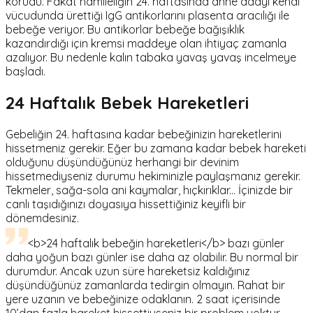
korudu. Fakat hamileliğin 24. haftasında anne adayı kendi
vücudunda ürettiği IgG antikorlarını plasenta aracılığı ile
bebeğe veriyor. Bu antikorlar bebeğe bağışıklık
kazandırdığı için kremsi maddeye olan ihtiyaç zamanla
azalıyor. Bu nedenle kalın tabaka yavaş yavaş incelmeye
başladı.
24 Haftalık Bebek Hareketleri
Gebeliğin 24. haftasına kadar bebeğinizin hareketlerini
hissetmeniz gerekir. Eğer bu zamana kadar bebek hareketi
olduğunu düşündüğünüz herhangi bir devinim
hissetmediyseniz durumu hekiminizle paylaşmanız gerekir.
Tekmeler, sağa-sola ani kaymalar, hıçkırıklar... İçinizde bir
canlı taşıdığınızı doyasıya hissettiğiniz keyifli bir
dönemdesiniz.
<b>24 haftalık bebeğin hareketleri</b> bazı günler
daha yoğun bazı günler ise daha az olabilir. Bu normal bir
durumdur. Ancak uzun süre hareketsiz kaldığınız
düşündüğünüz zamanlarda tedirgin olmayın. Rahat bir
yere uzanın ve bebeğinize odaklanın. 2 saat içerisinde
10’dan fazla hareket hissettiyseniz bir problem yoktur.