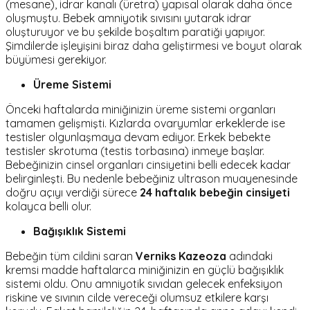
(mesane), idrar kanalı (üretra) yapısal olarak daha önce
oluşmuştu. Bebek amniyotik sıvısını yutarak idrar
oluşturuyor ve bu şekilde boşaltım paratiği yapıyor.
Şimdilerde işleyişini biraz daha geliştirmesi ve boyut olarak
büyümesi gerekiyor.
Üreme Sistemi
Önceki haftalarda miniğinizin üreme sistemi organları
tamamen gelişmişti. Kızlarda ovaryumlar erkeklerde ise
testisler olgunlaşmaya devam ediyor. Erkek bebekte
testisler skrotuma (testis torbasına) inmeye başlar.
Bebeğinizin cinsel organları cinsiyetini belli edecek kadar
belirginleşti. Bu nedenle bebeğiniz ultrason muayenesinde
doğru açıyı verdiği sürece
24 haftalık bebeğin cinsiyeti
kolayca belli olur.
Bağışıklık Sistemi
Bebeğin tüm cildini saran
Verniks Kazeoza
adındaki
kremsi madde haftalarca miniğinizin en güçlü bağışıklık
sistemi oldu. Onu amniyotik sıvıdan gelecek enfeksiyon
riskine ve sıvının cilde vereceği olumsuz etkilere karşı