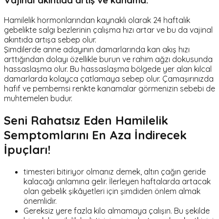
Vajinal akıntıda artış ve kanama:
Hamilelik hormonlarından kaynaklı olarak 24 haftalık
gebelikte salgı bezlerinin çalışma hızı artar ve bu da vajinal
akıntıda artışa sebep olur.
Şimdilerde anne adayının damarlarında kan akış hızı
arttığından dolayı özellikle burun ve rahim ağzı dokusunda
hassaslaşma olur. Bu hassaslaşma bölgede yer alan kılcal
damarlarda kolayca çatlamaya sebep olur. Çamaşırınızda
hafif ve pembemsi renkte kanamalar görmenizin sebebi de
muhtemelen budur.
Seni Rahatsız Eden Hamilelik
Semptomlarını En Aza İndirecek
İpuçları!
timesteri bitiriyor olmanız demek, altın çağın geride
kalacağı anlamına gelir. İlerleyen haftalarda artacak
olan gebelik şikâyetleri için şimdiden önlem almak
önemlidir.
Gereksiz yere fazla kilo almamaya çalışın. Bu şekilde