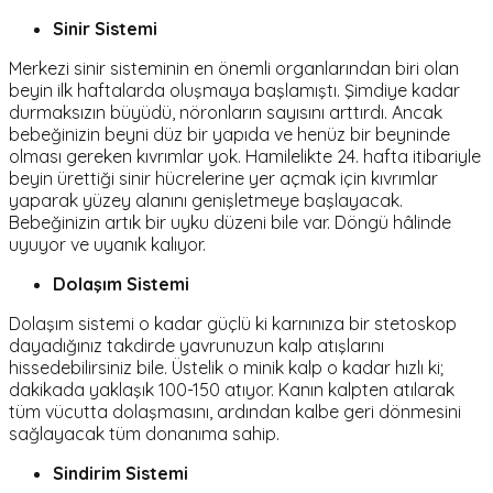
Sinir Sistemi
Merkezi sinir sisteminin en önemli organlarından biri olan
beyin ilk haftalarda oluşmaya başlamıştı. Şimdiye kadar
durmaksızın büyüdü, nöronların sayısını arttırdı. Ancak
bebeğinizin beyni düz bir yapıda ve henüz bir beyninde
olması gereken kıvrımlar yok. Hamilelikte 24. hafta itibariyle
beyin ürettiği sinir hücrelerine yer açmak için kıvrımlar
yaparak yüzey alanını genişletmeye başlayacak.
Bebeğinizin artık bir uyku düzeni bile var. Döngü hâlinde
uyuyor ve uyanık kalıyor.
Dolaşım Sistemi
Dolaşım sistemi o kadar güçlü ki karnınıza bir stetoskop
dayadığınız takdirde yavrunuzun kalp atışlarını
hissedebilirsiniz bile. Üstelik o minik kalp o kadar hızlı ki;
dakikada yaklaşık 100-150 atıyor. Kanın kalpten atılarak
tüm vücutta dolaşmasını, ardından kalbe geri dönmesini
sağlayacak tüm donanıma sahip.
Sindirim Sistemi