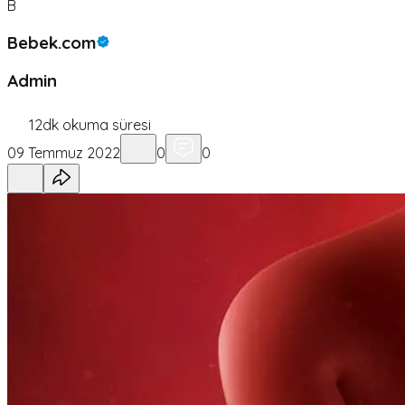
B
Bebek.com
Admin
12
dk okuma süresi
09 Temmuz 2022
0
0