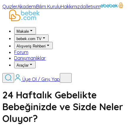
Quizler
Akademi
Bilim Kurulu
Hakkımızda
İletişim
Makale
bebek.com TV
Alışveriş Rehberi
Forum
Danışmanlıklar
Araçlar
Üye Ol / Giriş Yap
24 Haftalık Gebelikte
Bebeğinizde ve Sizde Neler
Oluyor?