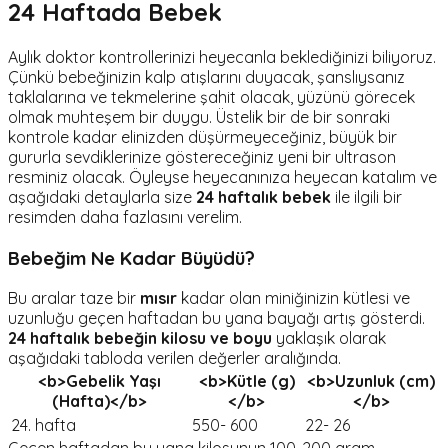
24 Haftada Bebek
Aylık doktor kontrollerinizi heyecanla beklediğinizi biliyoruz.
Çünkü bebeğinizin kalp atışlarını duyacak, şanslıysanız
taklalarına ve tekmelerine şahit olacak, yüzünü görecek
olmak muhteşem bir duygu. Üstelik bir de bir sonraki
kontrole kadar elinizden düşürmeyeceğiniz, büyük bir
gururla sevdiklerinize göstereceğiniz yeni bir ultrason
resminiz olacak. Öyleyse heyecanınıza heyecan katalım ve
aşağıdaki detaylarla size
24 haftalık bebek
ile ilgili bir
resimden daha fazlasını verelim.
Bebeğim Ne Kadar Büyüdü?
Bu aralar taze bir
mısır
kadar olan miniğinizin kütlesi ve
uzunluğu geçen haftadan bu yana bayağı artış gösterdi.
24 haftalık bebeğin kilosu
ve boyu
yaklaşık olarak
aşağıdaki tabloda verilen değerler aralığında.
<b>Gebelik Yaşı
<b>Kütle (g)
<b>Uzunluk (cm)
(Hafta)</b>
</b>
</b>
24. hafta
550- 600
22- 26