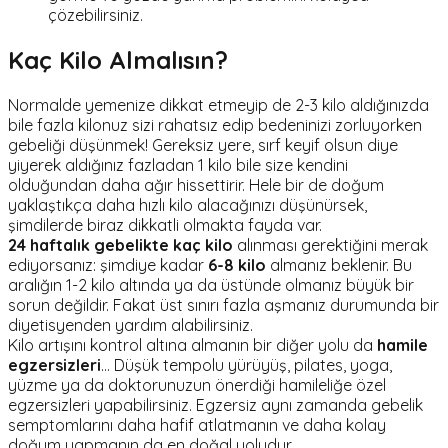
çözebilirsiniz.
Kaç Kilo Almalısın?
Normalde yemenize dikkat etmeyip de 2-3 kilo aldığınızda
bile fazla kilonuz sizi rahatsız edip bedeninizi zorluyorken
gebeliği düşünmek! Gereksiz yere, sırf keyif olsun diye
yiyerek aldığınız fazladan 1 kilo bile size kendini
olduğundan daha ağır hissettirir. Hele bir de doğum
yaklaştıkça daha hızlı kilo alacağınızı düşünürsek,
şimdilerde biraz dikkatli olmakta fayda var.
24 haftalık gebelikte kaç kilo
alınması gerektiğini merak
ediyorsanız: şimdiye kadar
6-8
kilo
almanız beklenir. Bu
aralığın 1-2 kilo altında ya da üstünde olmanız büyük bir
sorun değildir. Fakat üst sınırı fazla aşmanız durumunda bir
diyetisyenden yardım alabilirsiniz.
Kilo artışını kontrol altına almanın bir diğer yolu da
hamile
egzersizleri
... Düşük tempolu yürüyüş, pilates, yoga,
yüzme ya da doktorunuzun önerdiği hamileliğe özel
egzersizleri yapabilirsiniz. Egzersiz aynı zamanda gebelik
semptomlarını daha hafif atlatmanın ve daha kolay
doğum yapmanın da en doğal yoludur.