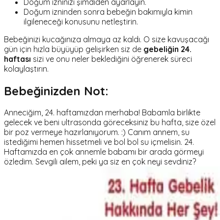
Doğum izninizi şimdiden ayarlayın.
Doğum izninden sonra bebeğin bakımıyla kimin
ilgileneceği konusunu netleştirin.
Bebeğinizi kucağınıza almaya az kaldı. O size kavuşacağı
gün için hızla büyüyüp gelişirken siz de
gebeliğin 24.
haftası
sizi ve onu neler beklediğini öğrenerek süreci
kolaylaştırın.
Bebeğinizden Not:
Anneciğim, 24. haftamızdan merhaba! Babamla birlikte
gelecek ve beni ultrasonda göreceksiniz bu hafta, size özel
bir poz vermeye hazırlanıyorum. :) Canım annem, su
istediğimi hemen hissetmeli ve bol bol su içmelisin. 24.
Haftamızda en çok annemle babamı bir arada görmeyi
özledim. Sevgili ailem, peki ya siz en çok neyi sevdiniz?