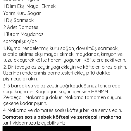
1 Dilim Ekşi Mayalı Ekmek
Yarım Kuru Soğan
1 Diş Sarımsak
2 Adet Domates
1 Tutam Maydanoz
<b>Yapılışı: </b>
1. Kıyma, rendelenmiş kuru soğan, dövülmüş sarımsak,
ıslatılıp sıkılmış ekşi mayalı ekmek, maydanoz, kimyon ve
tuzu ekleyerek köfte harcını yoğurun. Köftelere şekil verin.
2. Bir tavaya az zeytinyağı ekleyin ve köfteleri biraz pişirin.
Üzerine rendelenmiş domatesleri ekleyip 10 dakika
pişmeye bırakın.
3. 3 bardak su ve az zeytinyağı koyduğunuz tencerede
suyu kaynatın. Kaynayan suyun içerisine HAMMM
Zerdeçallı Makarnayı dökün. Makarna tamamen suyunu
çekene kadar pişirin.
4. Makarna ve domates soslu köfteyi birlikte servis edin.
Domates soslu bebek köftesi ve zerdeçallı makarna
tarif videomuzu izleyebilirsiniz.