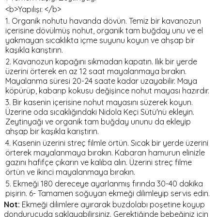
<b>Yapılışı: </b>
1. Organik nohutu havanda dövün. Temiz bir kavanozun
içerisine dövülmüş nohut, organik tam buğday unu ve el
yakmayan sıcaklıkta içme suyunu koyun ve ahşap bir
kaşıkla karıştırın.
2. Kavanozun kapağını sıkmadan kapatın. Ilık bir yerde
üzerini örterek en az 12 saat mayalanmaya bırakın.
Mayalanma süresi 20-24 saate kadar uzayabilir. Maya
köpürüp, kabarıp kokusu değişince nohut mayası hazırdır.
3. Bir kasenin içerisine nohut mayasını süzerek koyun.
Üzerine oda sıcaklığındaki Nidola Keçi Sütü'nü ekleyin.
Zeytinyağı ve organik tam buğday ununu da ekleyip
ahşap bir kaşıkla karıştırın.
4. Kasenin üzerini streç filmle örtün. Sıcak bir yerde üzerini
örterek mayalanmaya bırakın. Kabaran hamurun elinizle
gazını hafifçe çıkarın ve kalıba alın. Üzerini streç filme
örtün ve ikinci mayalanmaya bırakın.
5. Ekmeği 180 dereceye ayarlanmış fırında 30-40 dakika
pişirin. 6- Tamamen soğuyan ekmeği dilimleyip servis edin.
Not:
Ekmeği dilimlere ayırarak buzdolabı poşetine koyup
dondurucuda saklayabilirsiniz. Gerektiğinde bebeğiniz için