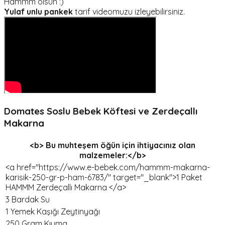
Hammm olsun :)
Yulaf unlu pankek
tarif videomuzu izleyebilirsiniz.
Domates Soslu Bebek Köftesi ve Zerdeçallı
Makarna
<b> Bu muhteşem öğün için ihtiyacınız olan
malzemeler:</b>
<a href="https://www.e-bebek.com/hammm-makarna-
karisik-250-gr-p-ham-6783/" target="_blank">1 Paket
HAMMM Zerdeçallı Makarna </a>
3 Bardak Su
1 Yemek Kaşığı Zeytinyağı
250 Gram Kıyma