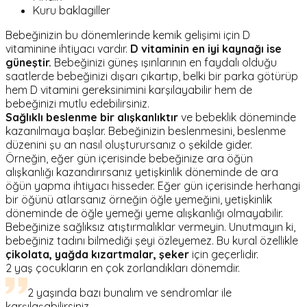
Kuru baklagiller
Bebeğinizin bu dönemlerinde kemik gelişimi için D
vitaminine ihtiyacı vardır.
D vitaminin en iyi kaynağı ise
güneştir.
Bebeğinizi güneş ışınlarının en faydalı olduğu
saatlerde bebeğinizi dışarı çıkartıp, belki bir parka götürüp
hem D vitamini gereksinimini karşılayabilir hem de
bebeğinizi mutlu edebilirsiniz.
Sağlıklı beslenme bir alışkanlıktır
ve bebeklik döneminde
kazanılmaya başlar. Bebeğinizin beslenmesini, beslenme
düzenini şu an nasıl oluşturursanız o şekilde gider.
Örneğin, eğer gün içerisinde bebeğinize ara öğün
alışkanlığı kazandırırsanız yetişkinlik döneminde de ara
öğün yapma ihtiyacı hisseder. Eğer gün içerisinde herhangi
bir öğünü atlarsanız örneğin öğle yemeğini, yetişkinlik
döneminde de öğle yemeği yeme alışkanlığı olmayabilir.
Bebeğinize sağlıksız atıştırmalıklar vermeyin. Unutmayın ki,
bebeğiniz tadını bilmediği şeyi özleyemez. Bu kural özellikle
çikolata, yağda kızartmalar, şeker
için geçerlidir.
2 yaş çocukların en çok zorlandıkları dönemdir.
2 yaşında bazı bunalım ve sendromlar ile
karşılaşabilirsiniz.