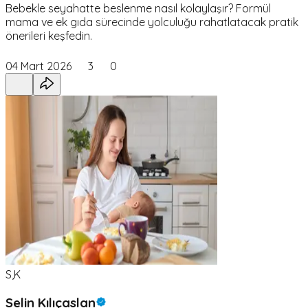
Bebekle seyahatte beslenme nasıl kolaylaşır? Formül
mama ve ek gıda sürecinde yolculuğu rahatlatacak pratik
önerileri keşfedin.
04 Mart 2026
3
0
S,K
Selin Kılıçaslan