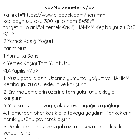
<b>Malzemeler:</b>
<a href="https://www.e-bebek.com/hammm-
keciboynuzu-ozu-300-gr-p-ham-8458/"
target="_blank">1 Yemek Kaşığı HAMMM Keçiboynuzu Özü
</a>
2 Yemek Kaşığı Yoğurt
Yarım Muz
1 Yumurta Sarısı
4 Yemek Kaşığı Tam Yulaf Unu
<b>Yapılışı:</b>
1. Muzu çatalla ezin. Üzerine yumurta, yoğurt ve HAMMM
Keçiboynuzu özü ekleyin ve karıştırın.
2. Sıvı malzemelerin üzerine tam yulaf unu ekleyip
karıştırın.
3. Yapışmaz bir tavayı çok az zeytinyağıyla yağlayın.
4. Hamurdan birer kaşık alıp tavaya yaydırın. Pankeklerin
her iki yüzünü çevirerek pişirin.
5. Pankeklere, muz ve siyah üzümle sevimli ayıcık şekli
verebilirsiniz.