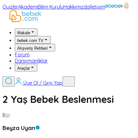
Quizler
Akademi
Bilim Kurulu
Hakkımızda
İletişim
Makale
bebek.com TV
Alışveriş Rehberi
Forum
Danışmanlıklar
Araçlar
Üye Ol / Giriş Yap
2 Yaş Bebek Beslenmesi
B,U
Beyza Uyan