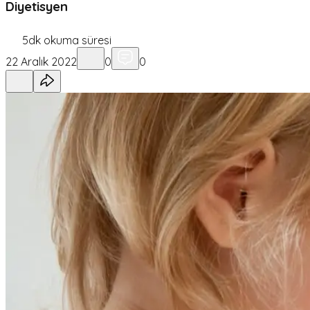
Diyetisyen
5
dk okuma süresi
22 Aralık 2022
0
0