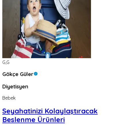
G,G
Gökçe Güler
Diyetisyen
Bebek
Seyahatinizi Kolaylaştıracak
Beslenme Ürünleri