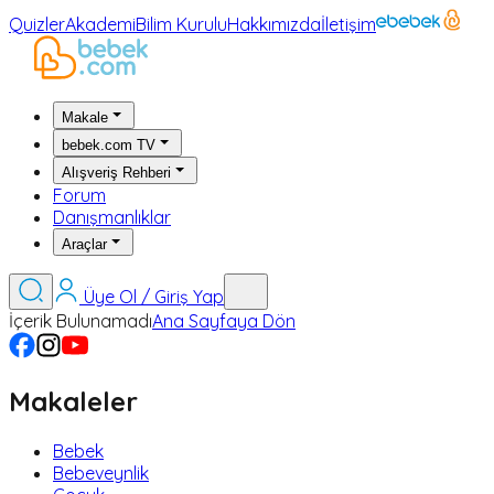
Quizler
Akademi
Bilim Kurulu
Hakkımızda
İletişim
Makale
bebek.com TV
Alışveriş Rehberi
Forum
Danışmanlıklar
Araçlar
Üye Ol / Giriş Yap
İçerik Bulunamadı
Ana Sayfaya Dön
Makaleler
Bebek
Bebeveynlik