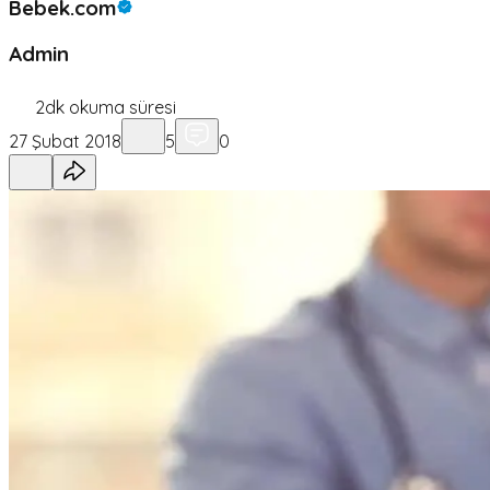
Bebek.com
Admin
2
dk okuma süresi
27 Şubat 2018
5
0