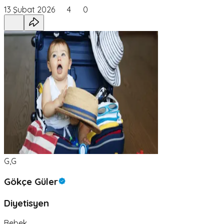
13 Şubat 2026
4
0
G,G
Gökçe Güler
Diyetisyen
Bebek