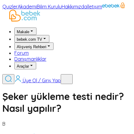
Quizler
Akademi
Bilim Kurulu
Hakkımızda
İletişim
Makale
bebek.com TV
Alışveriş Rehberi
Forum
Danışmanlıklar
Araçlar
Üye Ol / Giriş Yap
Şeker yükleme testi nedir?
Nasıl yapılır?
B