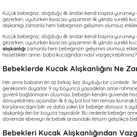
Küçük bebeğiniz, doğduğu ilk andan kendi başına yürümeyi öğ
gezerken, uyuturken kısacası yaşamının ilk yılında sürekli kuc
alışkanlığı zamanla hem bebeğinizin gelişimini olumsuz etkiler
Küçük bebeğiniz, doğduğu ilk andan kendi başına yürümeyi öğ
gezerken, uyuturken kısacası yaşamının ilk yılında sürekli kuc
alışkanlığı
zamanla hem bebeğinizin gelişimini olumsuz etkiler 
hissettikleri anne- baba kucağından nasıl vazgeçirebilirsiniz? B
Bebeklerde Kucak Alışkanlığını Ne Z
Her anne babanın en az birkaç kez duyduğu bir cümledir: ‘Am
gereksinim duyarlar. 9 ay boyunca yaşadıkları anne rahmine 
güvenli bağlanmanın oluşması, bebeğin kendini güvende hiss
dönüşebilmesi açısından ilk 6 ay bol bol ten teması kurarak 
karşılanacağını bilir ve daha sakin bir bebeğe dönüşür. 6 ayd
alışkanlığı ileri bir boyuta taşınabilir. Bu nedenle bebeğin 
dönemde ebeveyn ile bebek arasındaki iletişim geliştikçe 
Bebekleri Kucak Alışkanlığından Vazge