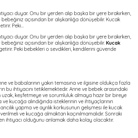
yacı duyar. Onu bir yerden alıp başka bir yere bırakırken,
e bebeğiniz açısından bir alışkanlığa dönüşebilir. Kucak
irir. Peki…
yacı duyar. Onu bir yerden alıp başka bir yere bırakırken,
e bebeğiniz açısından bir alışkanlığa dönüşebilir.
Kucak
irir. Peki bebekleri o sevdikleri, kendilerini güvende
ne ve babalarının yakın temasına ve ilgisine oldukça fazla
 bu ihtiyacını tetiklemektedir. Anne ve bebek arasındaki
n uzak, keşfetmeye ve sorumluluk almaya hazır bir bireye
e kucağa alındığında isteklerinin ve ihtiyaçlarının
bancılık yapma ve ayrılık korkusunun gelişmesi ile kucak
p verilmeli ve kucağa almaktan kaçınılmamalıdır. Sonraki
n ihtiyacı olduğunu anlamak daha kolay olacaktır.
?