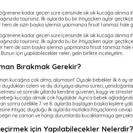
renene kadar geçen süre içerisinde sık sık kucağa alınma ihti
ağınızda taşırsınız. İlk aylarda bu bir ihtiyaçken aylar geçtikç
 hem de sizin başka işlerinizi yapmanıza fırsat tanımaz hale get
renene kadar geçen süre içerisinde sık sık kucağa alınma ihti
ağınızda taşırsınız. İlk aylarda bu bir ihtiyaçken aylar geçtikç
hem de sizin başka işlerinizi yapmanıza fırsat tanımaz hale get
unun için yapılabilecekler neler, gelin birlikte inceleyelim.
aman Bırakmak Gerekir?
an kucağına çok alma, alışmasın!’ Oysaki bebekler ilk 6 ay an
duydukları özlem ve dış dünyaya alışma süreci, yenidoğanların
etmesi ve sonraki yıllarda kendine güvenen, kaygı ve streste
bebeği kucağa almak çok faydalıdır. Ayrıca bebek ağladığında v
an sonra özellikle 7. ve 8. aylarda başlayan başka kişilere ya
annesine ihtiyaç duyduğu ilk aylarda mutlaka ihtiyaçlarına ceva
bebeğin ne zaman ve hangi durumlarda kucaklanmaya gerçekte
çirmek için Yapılabilecekler Nelerdir