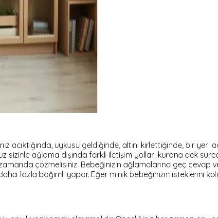
niz acıktığında, uykusu geldiğinde, altını kirlettiğinde, bir ye
uz sizinle ağlama dışında farklı iletişim yolları kurana dek süre
kısa zamanda çözmelisiniz. Bebeğinizin ağlamalarına geç cev
a fazla bağımlı yapar. Eğer minik bebeğinizin isteklerini ko