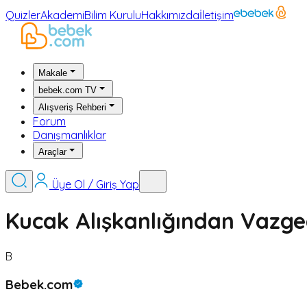
Quizler
Akademi
Bilim Kurulu
Hakkımızda
İletişim
Makale
bebek.com TV
Alışveriş Rehberi
Forum
Danışmanlıklar
Araçlar
Üye Ol / Giriş Yap
Kucak Alışkanlığından Vazgeç
B
Bebek.com