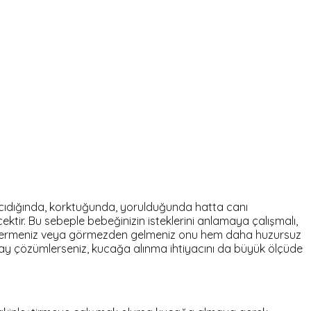
ri acıdığında, korktuğunda, yorulduğunda hatta canı
cektir. Bu sebeple bebeğinizin isteklerini anlamaya çalışmalı,
ap vermeniz veya görmezden gelmeniz onu hem daha huzursuz
lay çözümlerseniz, kucağa alınma ihtiyacını da büyük ölçüde