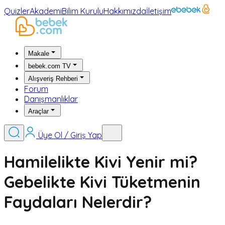
Quizler
Akademi
Bilim Kurulu
Hakkımızda
İletişim
Makale
bebek.com TV
Alışveriş Rehberi
Forum
Danışmanlıklar
Araçlar
Üye Ol / Giriş Yap
Hamilelikte Kivi Yenir mi?
Gebelikte Kivi Tüketmenin
Faydaları Nelerdir?