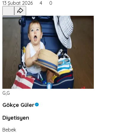
13 Şubat 2026
4
0
G,G
Gökçe Güler
Diyetisyen
Bebek