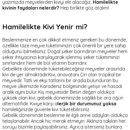
yazımızda meyvelerden kiviyi ele alacağız
. Hamilelikte
kivinin faydaları nelerdir?
Hep birlikte göz atalım!
Hamilelikte Kivi Yenir mi?
Beslenmenize en çok dikkat etmeniz gereken bu dönemde,
özellikle taze meyve tüketiminizin çok önemli bir yere sahip
olduğunu bilmelisiniz. Doğal şeker barındıran meyveler hem
şeker ihtiyacınızı karşılayarak işlenmiş şeker tüketiminizi
sınırlandırır hem de bol vitamin barındırır.
Gebelikte döneminde tüketebileceğiniz meyveler arasında
kivi de yer almaktadır.Kivi, anavatanı Çin olan tropikal bir
meyvedir. Tatlı ve ekşi tatlarını bir arada bulunduran bu
meyve ülkemizde Karadeniz bölgesinde yetişir ve hasadı
aralık ayını bulur. Kış meyvesidir. Besin değeri oldukça
yüksek olan kivi, gebelik döneminizde sağlıklı bir ara öğün
alternatifidir. Kiviye karşı a
lerjik bir durumunuz yoksa
hamileliğinizde güvenle kivi tüketebilirsiniz.
Gebelik döneminde beslenme ile ilgili anne adayları oldukça
telaşlanabilir. Ancak hiç merak etmeyin. Aklınıza takılan her
soruyu bizimle paylaşabilirsiniz. Ayrıca isterseniz bunlara