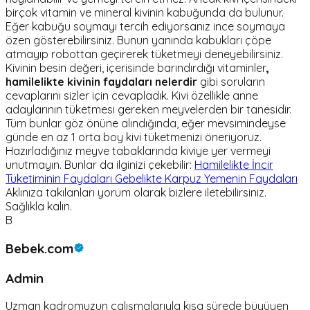
birçok vitamin ve mineral kivinin kabuğunda da bulunur.
Eğer kabuğu soymayı tercih ediyorsanız ince soymaya
özen gösterebilirsiniz. Bunun yanında kabukları çöpe
atmayıp robottan geçirerek tüketmeyi deneyebilirsiniz.
Kivinin besin değeri, içerisinde barındırdığı vitaminler
,
hamilelikte kivinin faydaları nelerdir
gibi soruların
cevaplarını sizler için cevapladık. Kivi özellikle anne
adaylarının tüketmesi gereken meyvelerden bir tanesidir.
Tüm bunlar göz önüne alındığında, eğer mevsimindeyse
günde en az 1 orta boy kivi tüketmenizi öneriyoruz.
Hazırladığınız meyve tabaklarında kiviye yer vermeyi
unutmayın. Bunlar da ilginizi çekebilir:
Hamilelikte İncir
Tüketiminin Faydaları
Gebelikte Karpuz Yemenin Faydaları
Aklınıza takılanları yorum olarak bizlere iletebilirsiniz.
Sağlıkla kalın.
B
Bebek.com
Admin
Uzman kadromuzun çalışmalarıyla kısa sürede büyüyen