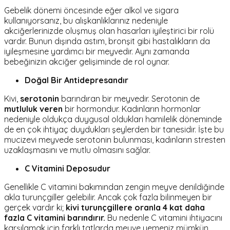
Gebelik dönemi öncesinde eğer alkol ve sigara
kullanıyorsanız, bu alışkanlıklarınız nedeniyle
akciğerlerinizde oluşmuş olan hasarları iyileştirici bir rolü
vardır. Bunun dışında astım, bronşit gibi hastalıkların da
iyileşmesine yardımcı bir meyvedir. Aynı zamanda
bebeğinizin akciğer gelişiminde de rol oynar.
Doğal Bir Antidepresandır
Kivi,
serotonin
barındıran bir meyvedir. Serotonin de
mutluluk veren
bir hormondur. Kadınların hormonlar
nedeniyle oldukça duygusal oldukları hamilelik döneminde
de en çok ihtiyaç duydukları şeylerden bir tanesidir. İşte bu
mucizevi meyvede serotonin bulunması, kadınların stresten
uzaklaşmasını ve mutlu olmasını sağlar.
C Vitamini Deposudur
Genellikle C vitamini bakımından zengin meyve denildiğinde
akla turunçgiller gelebilir. Ancak çok fazla bilinmeyen bir
gerçek vardır ki;
kivi turunçgillere oranla 4 kat daha
fazla C vitamini barındırır.
Bu nedenle C vitamini ihtiyacını
karşılamak için farklı tatlarda meyve yemeniz mümkün.