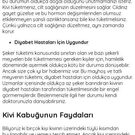
bu durumun oldukça doğal olduğunu unutmamanızı isteriz.
Kivi tüketmeniz, cilt sağlığınızın düzelmesini sağlar. Cildiniz
gayet güzelse ve bu hormon değişimlerinden olumsuz
etkilenmeyen şanslı azınlıktansanız bile kivi tüketmelisiniz.
Çünkü yalnızca cilt sağlığınızı düzeltmez, aynı zamanda
korur.
Diyabet Hastaları İçin Uygundur
Şeker tüketimi konusunda sınırları olan ve bazı şekerli
meyveleri bile tüketmemesi gereken kişiler için, hamilelik
döneminde aşermek oldukça kötü bir duruma dönüşebilir.
Ancak size çok iyi bir haberimiz var. Bu mayhoş ve tatlı
meyvenin tüketimi, diyabet hastaları için oldukça uygundur.
Uzmanlar içerisinde oldukça az şeker barındıran kivinin
diyabet hastaları tarafından tüketilmesinde bir engel
görmemişlerdir. Beslenmenizle ilgili her durumu kendi
doktorunuzla danışabilirsiniz.
Kivi Kabuğunun Faydaları
Biliyoruz ki birçok kişi kivinin üzerindeki tüylü kısımdan
huylanabilir ve yemeyi tercih etmez. Ancak kivi içerisindeki