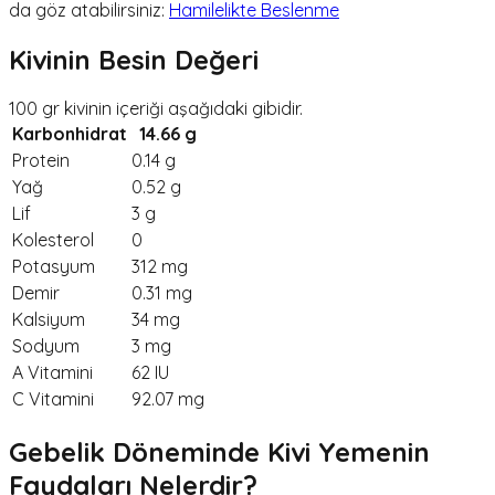
da göz atabilirsiniz:
Hamilelikte Beslenme
Kivinin Besin Değeri
100 gr kivinin içeriği aşağıdaki gibidir.
Karbonhidrat
14.66 g
Protein
0.14 g
Yağ
0.52 g
Lif
3 g
Kolesterol
0
Potasyum
312 mg
Demir
0.31 mg
Kalsiyum
34 mg
Sodyum
3 mg
A Vitamini
62 IU
C Vitamini
92.07 mg
Gebelik Döneminde Kivi Yemenin
Faydaları Nelerdir?