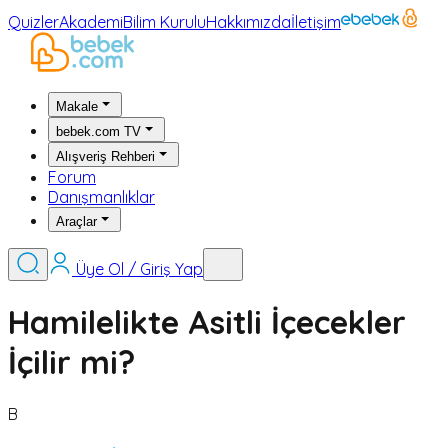
Quizler
Akademi
Bilim Kurulu
Hakkımızda
İletişim
Makale
bebek.com TV
Alışveriş Rehberi
Forum
Danışmanlıklar
Araçlar
Üye Ol / Giriş Yap
Hamilelikte Asitli İçecekler
İçilir mi?
B