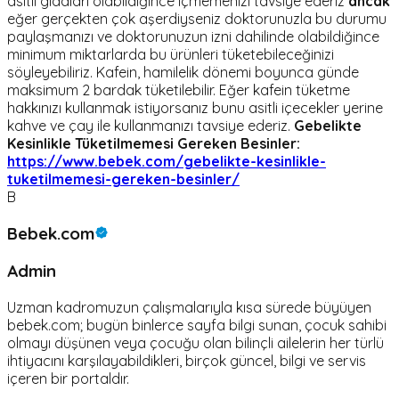
asitli gıdaları olabildiğince içmemenizi tavsiye ederiz
ancak
eğer gerçekten çok aşerdiyseniz doktorunuzla bu durumu
paylaşmanızı ve doktorunuzun izni dahilinde olabildiğince
minimum miktarlarda bu ürünleri tüketebileceğinizi
söyleyebiliriz. Kafein, hamilelik dönemi boyunca günde
maksimum 2 bardak tüketilebilir. Eğer kafein tüketme
hakkınızı kullanmak istiyorsanız bunu asitli içecekler yerine
kahve ve çay ile kullanmanızı tavsiye ederiz.
Gebelikte
Kesinlikle Tüketilmemesi Gereken Besinler:
https://www.bebek.com/gebelikte-kesinlikle-
tuketilmemesi-gereken-besinler/
B
Bebek.com
Admin
Uzman kadromuzun çalışmalarıyla kısa sürede büyüyen
bebek.com; bugün binlerce sayfa bilgi sunan, çocuk sahibi
olmayı düşünen veya çocuğu olan bilinçli ailelerin her türlü
ihtiyacını karşılayabildikleri, birçok güncel, bilgi ve servis
içeren bir portaldır.