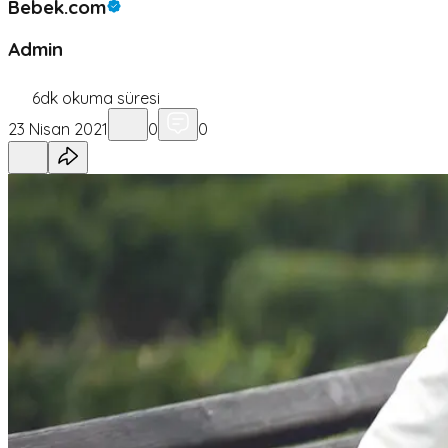
Bebek.com
Admin
6
dk okuma süresi
23 Nisan 2021
0
0