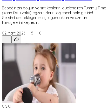
Bebeğinizin boyun ve sırt kaslarını güçlendiren Tummy Time
(karın üstü vakit) egzersizlerini eğlenceli hale getirin!
Gelişimi destekleyen en iyi oyuncakları ve uzman
tavsiyelerini keşfedin.
02 Mart 2026
5
0
G,Ş,Ö