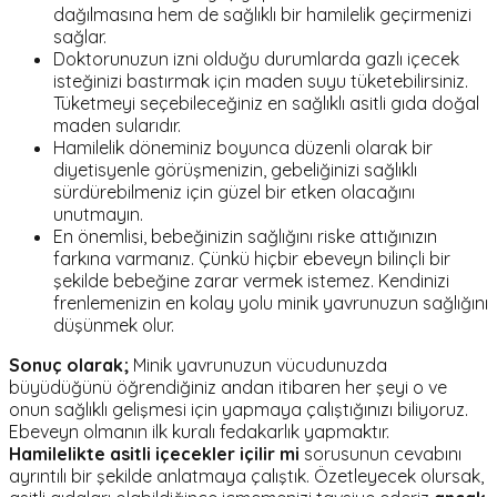
dağılmasına hem de sağlıklı bir hamilelik geçirmenizi
sağlar.
Doktorunuzun izni olduğu durumlarda gazlı içecek
isteğinizi bastırmak için maden suyu tüketebilirsiniz.
Tüketmeyi seçebileceğiniz en sağlıklı asitli gıda doğal
maden sularıdır.
Hamilelik döneminiz boyunca düzenli olarak bir
diyetisyenle görüşmenizin, gebeliğinizi sağlıklı
sürdürebilmeniz için güzel bir etken olacağını
unutmayın.
En önemlisi, bebeğinizin sağlığını riske attığınızın
farkına varmanız. Çünkü hiçbir ebeveyn bilinçli bir
şekilde bebeğine zarar vermek istemez. Kendinizi
frenlemenizin en kolay yolu minik yavrunuzun sağlığını
düşünmek olur.
Sonuç olarak;
Minik yavrunuzun vücudunuzda
büyüdüğünü öğrendiğiniz andan itibaren her şeyi o ve
onun sağlıklı gelişmesi için yapmaya çalıştığınızı biliyoruz.
Ebeveyn olmanın ilk kuralı fedakarlık yapmaktır.
Hamilelikte asitli içecekler içilir mi
sorusunun cevabını
ayrıntılı bir şekilde anlatmaya çalıştık. Özetleyecek olursak,