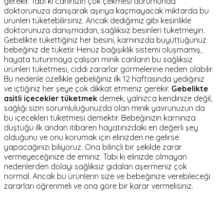
gerekir. Tabi ki canınızın çok çekmesi durumunda
doktorunuza danışarak aşırıya kaçmayacak miktarda bu
ürünleri tüketebilirsiniz. Ancak dediğimiz gibi kesinlikle
doktorunuza danışmadan, sağlıksız besinleri tüketmeyin.
Gebelikte tükettiğiniz her besini, karnınızda büyüttüğünüz
bebeğiniz de tüketir. Henüz bağışıklık sistemi oluşmamış,
hayata tutunmaya çalışan minik canların bu sağlıksız
ürünleri tüketmesi, ciddi zararlar görmelerine neden olabilir.
Bu nedenle özellikle gebeliğiniz ilk 12 haftasında yediğiniz
ve içtiğiniz her şeye çok dikkat etmeniz gerekir.
Gebelikte
asitli içecekler tüketmek
demek, yalnızca kendinize değil,
sağlığı sizin sorumluluğunuzda olan minik yavrunuzun da
bu içecekleri tüketmesi demektir. Bebeğinizin karnınıza
düştüğü ilk andan itibaren hayatınızdaki en değerli şey
olduğunu ve onu korumak için elinizden ne gelirse
yapacağınızı biliyoruz. Ona bilinçli bir şekilde zarar
vermeyeceğinize de eminiz. Tabi ki elinizde olmayan
nedenlerden dolayı sağlıksız gıdaları aşermeniz çok
normal. Ancak bu ürünlerin size ve bebeğinize verebileceği
zararları öğrenmeli ve ona göre bir karar vermelisiniz.