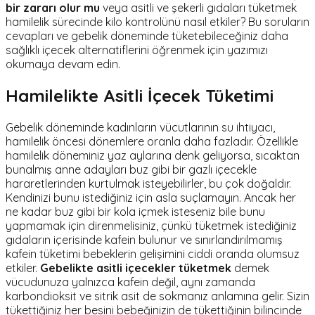
bir zararı olur mu
veya asitli ve şekerli gıdaları tüketmek
hamilelik sürecinde kilo kontrolünü nasıl etkiler? Bu soruların
cevapları ve gebelik döneminde tüketebileceğiniz daha
sağlıklı içecek alternatiflerini öğrenmek için yazımızı
okumaya devam edin.
Hamilelikte Asitli İçecek Tüketimi
Gebelik döneminde kadınların vücutlarının su ihtiyacı,
hamilelik öncesi dönemlere oranla daha fazladır. Özellikle
hamilelik döneminiz yaz aylarına denk geliyorsa, sıcaktan
bunalmış anne adayları buz gibi bir gazlı içecekle
hararetlerinden kurtulmak isteyebilirler, bu çok doğaldır.
Kendinizi bunu istediğiniz için asla suçlamayın. Ancak her
ne kadar buz gibi bir kola içmek isteseniz bile bunu
yapmamak için direnmelisiniz, çünkü tüketmek istediğiniz
gıdaların içerisinde kafein bulunur ve sınırlandırılmamış
kafein tüketimi bebeklerin gelişimini ciddi oranda olumsuz
etkiler.
Gebelikte asitli içecekler tüketmek
demek
vücudunuza yalnızca kafein değil, aynı zamanda
karbondioksit ve sitrik asit de sokmanız anlamına gelir. Sizin
tükettiğiniz her besini bebeğinizin de tükettiğinin bilincinde