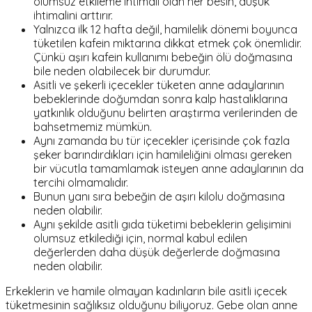
olumsuz etkileme ihtimali olan her besin, düşük
ihtimalini arttırır.
Yalnızca ilk 12 hafta değil, hamilelik dönemi boyunca
tüketilen kafein miktarına dikkat etmek çok önemlidir.
Çünkü aşırı kafein kullanımı bebeğin ölü doğmasına
bile neden olabilecek bir durumdur.
Asitli ve şekerli içecekler tüketen anne adaylarının
bebeklerinde doğumdan sonra kalp hastalıklarına
yatkınlık olduğunu belirten araştırma verilerinden de
bahsetmemiz mümkün.
Aynı zamanda bu tür içecekler içerisinde çok fazla
şeker barındırdıkları için hamileliğini olması gereken
bir vücutla tamamlamak isteyen anne adaylarının da
tercihi olmamalıdır.
Bunun yanı sıra bebeğin de aşırı kilolu doğmasına
neden olabilir.
Aynı şekilde asitli gıda tüketimi bebeklerin gelişimini
olumsuz etkilediği için, normal kabul edilen
değerlerden daha düşük değerlerde doğmasına
neden olabilir.
Erkeklerin ve hamile olmayan kadınların bile asitli içecek
tüketmesinin sağlıksız olduğunu biliyoruz. Gebe olan anne