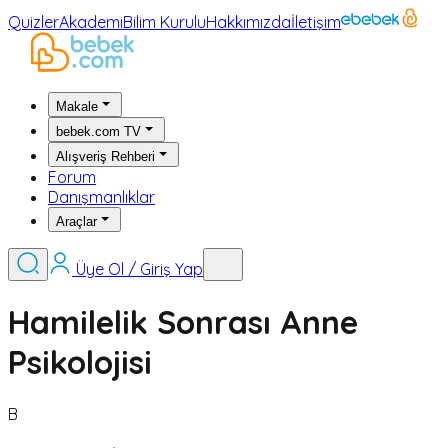
Quizler
Akademi
Bilim Kurulu
Hakkımızda
İletişim
Makale
bebek.com TV
Alışveriş Rehberi
Forum
Danışmanlıklar
Araçlar
Üye Ol / Giriş Yap
Hamilelik Sonrası Anne
Psikolojisi
B