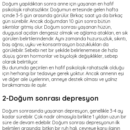
Doğum yapıldıktan sonra anne için yaşanan en hafif
psikolojik rahatsızlıktır. Doğumun ertesinde gelen hafta
içinde 3-5 gün arasında görülür. Birkaç saat ya da birkaç
gün sürebilir. Ancak doğumdan 10 gün sonra bütün
sıkıntılar gitmiş olur. Doğum sonrası yaşanan hüzün,
duygusal açıdan dengesiz olmak ve ağlama atakları, en sık
görülen belirtilerindendir. Aynı zamanda huzursuzluk, sıkıntı,
baş ağrısı, uyku ve konsantrasyon bozuklukları da
görülebilir. Sebebi net bir şekilde belirlenemese de hızla
düşüş gören hormonlar ve biyolojik değişiklikler, sebep
olarak belirtiliyor.
Bu durumda geçirilen en hafif psikolojik rahatsızlık olduğu
için herhangi bir tedaviye gerek yoktur. Ancak annenin eşi
ve diğer aile üyelerinin, anneye destek olması ve yalnız
bırakmaması ile aşılır.
2-Doğum sonrası depresyon
Doğum sonrasında yaşanan depresyon, genellikle 3-4 ay
kadar sürebilir. Çok nadir olmasıyla birlikte 1 yıldan uzun bir
süre de devam edebilir. Doğum sonrası depresyonun ilk
belirtileri arasında; bitkin bir ruh hali, çevreye karşı ilginin