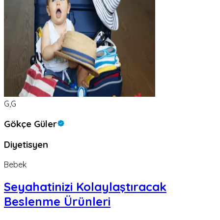
G,G
Gökçe Güler
Diyetisyen
Bebek
Seyahatinizi Kolaylaştıracak
Beslenme Ürünleri