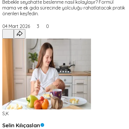
Bebekle seyahatte beslenme nasıl kolaylaşır? Formül
mama ve ek gıda sürecinde yolculuğu rahatlatacak pratik
önerileri keşfedin.
04 Mart 2026
3
0
S,K
Selin Kılıçaslan