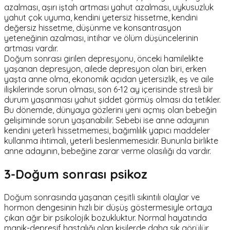
azalması, aşırı iştah artması yahut azalması, uykusuzluk
yahut çok uyuma, kendini yetersiz hissetme, kendini
değersiz hissetme, düşünme ve konsantrasyon
yeteneğinin azalması, intihar ve ölüm düşüncelerinin
artması vardır.
Doğum sonrası girilen depresyonu, önceki hamilelikte
yaşanan depresyon, ailede depresyon olan biri, erken
yaşta anne olma, ekonomik açıdan yetersizlik, eş ve aile
ilişkilerinde sorun olması, son 6-12 ay içerisinde stresli bir
durum yaşanması yahut şiddet görmüş olması da tetikler.
Bu dönemde, dünyaya gözlerini yeni açmış olan bebeğin
gelişiminde sorun yaşanabilir. Sebebi ise anne adayının
kendini yeterli hissetmemesi, bağımlılık yapıcı maddeler
kullanma ihtimali, yeterli beslenmemesidir. Bununla birlikte
anne adayının, bebeğine zarar verme olasılığı da vardır.
3-Doğum sonrası psikoz
Doğum sonrasında yaşanan çeşitli sıkıntılı olaylar ve
hormon dengesinin hızlı bir düşüş göstermesiyle ortaya
çıkan ağır bir psikolojik bozukluktur. Normal hayatında
manik-depresif hastalığı olan kişilerde daha sık görülür.