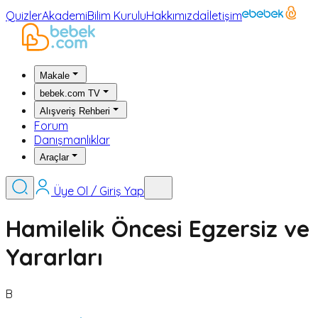
Quizler
Akademi
Bilim Kurulu
Hakkımızda
İletişim
Makale
bebek.com TV
Alışveriş Rehberi
Forum
Danışmanlıklar
Araçlar
Üye Ol / Giriş Yap
Hamilelik Öncesi Egzersiz ve
Yararları
B