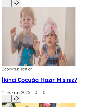
Bebeveyn Testleri
İkinci Çocuğa Hazır Mısınız?
12 Haziran 2026
3
0