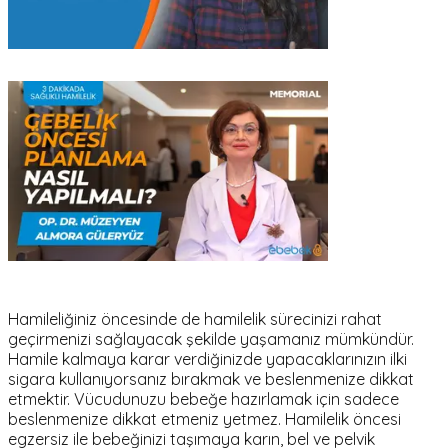
Hamileliğiniz öncesinde de hamilelik sürecinizi rahat
geçirmenizi sağlayacak şekilde yaşamanız mümkündür.
Hamile kalmaya karar verdiğinizde yapacaklarınızın ilki
sigara kullanıyorsanız bırakmak ve beslenmenize dikkat
etmektir. Vücudunuzu bebeğe hazırlamak için sadece
beslenmenize dikkat etmeniz yetmez. Hamilelik öncesi
egzersiz ile bebeğinizi taşımaya karın, bel ve pelvik