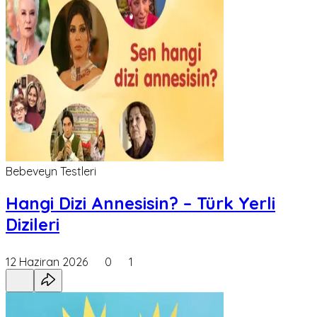
Bebeveyn Testleri
Hangi Dizi Annesisin? – Türk Yerli
Dizileri
12 Haziran 2026
0
1