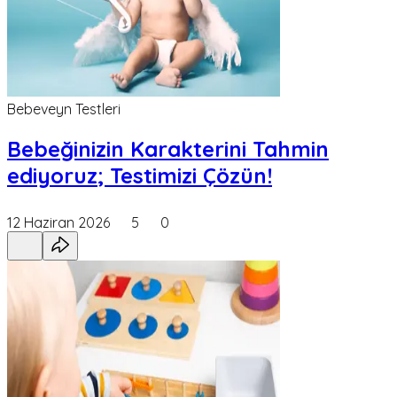
Bebeveyn Testleri
Bebeğinizin Karakterini Tahmin
ediyoruz; Testimizi Çözün!
12 Haziran 2026
5
0