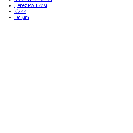
Çerez Politikası
KVKK
İletişim