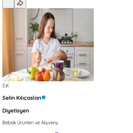
S,K
Selin Kılıçaslan
Diyetisyen
Bebek Ürünleri ve Alışveriş