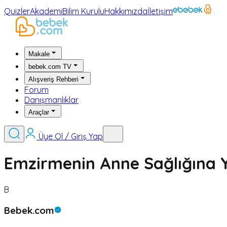
Quizler
Akademi
Bilim Kurulu
Hakkımızda
İletişim
Makale
bebek.com TV
Alışveriş Rehberi
Forum
Danışmanlıklar
Araçlar
Üye Ol / Giriş Yap
Emzirmenin Anne Sağlığına Y
B
Bebek.com