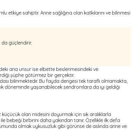
 etkiye sahiptir. Anne sağlığına olan katkılarını ve bilinmesi
da güçlendirir.
ndeki ana unsur ise elbette beslenmesindeki ve
irdiği şüphe götürmez bir gerçektir.
aydası bilinmektedir. Bu fayda dengesi tek taraflı olmamakta,
lık döneminde yaşanabilecek sendromlara da iyi geldiği
üçücük olan midesini doyurmak için sık aralıklarla
bebeği birbirini daha yakından tanır. Özellikle ilk defa
durumunda olmak uykusuzluk gibi görünse de aslında anne ve