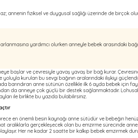
annenin fiziksel ve duygusal sağlığı üzerinde de birçok olumlu
arlanmasına yardımcı olurken anneyle bebek arasındaki bağı 
irmeye başlar ve çevresiyle yavaş yavaş bir bağ kurar. Çevresi
 yoluyla kurulan bu sevgi bağının aralarındaki ilişkiyi güçlend
arada barındıran anne sütünün özellikle ilk 6 ayda bebek için f
ından da anneye çok güçlü bir destek sağlanmaktadır. Lohusa
arı ile birlikte bu yazıda bulabilirsiniz.
açtır
rece en önemli besin kaynağı anne sütüdür ve bebeğin henüz k
 aralıklarla gerçekleşecek olan bu emzirme sürecinde anne ile 
kolaylaşır. Her ne kadar 2 saatte bir kalkıp bebek emzirmek 