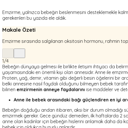
Emzirme, yalnızca bebeğin beslenmesini desteklemekle kalmaz; 
gerekenleri bu yazıda ele aldık.
Makale Özeti
Emzirme sırasında salgılanan oksitosin hormonu, rahmin top
1
/
4
Bebeğin dünyaya gelmesi ile birlikte iletişim ihtiyacı da bel
yaşamasındaki en önemli kişi olan annesidir. Anne ile emzirme
Protein, yağ, demir, vitamin gibi değerli besin öğelerini bir 
belki annesine nasıl faydalı olduğunu bilmeyen bebek taraf
bilinen
emzirmenin anneye faydalarını
ise maddeler ve detayl
Anne ile bebek arasındaki bağı güçlendiren en iyi ar
Bebeğin doğduğu andan itibaren, aksi bir durum olmadığı sü
emzirmek gerekir. Gece gündüz demeden, ilk haftalarda 2 saat
anne olan kadınlar için bebeğin hislerini anlamak daha da 
bebek için oldukça huzurlu anlardır.