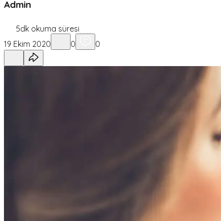
Admin
5
dk okuma süresi
19 Ekim 2020
0
0