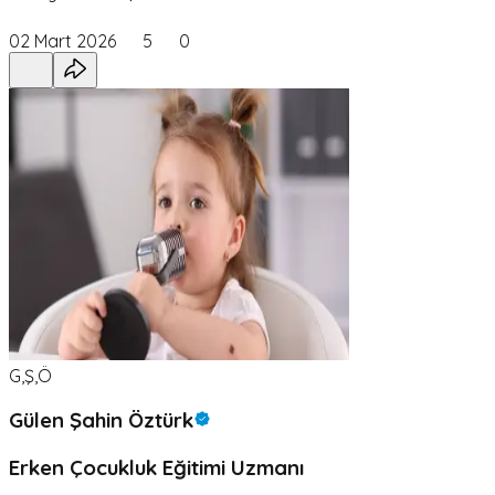
02 Mart 2026
5
0
G,Ş,Ö
Gülen Şahin Öztürk
Erken Çocukluk Eğitimi Uzmanı