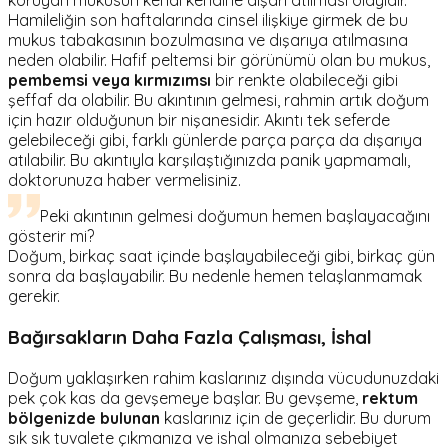
koruyan mukusun kendi kendine dışarı atılması olayıdır.
Hamileliğin son haftalarında cinsel ilişkiye girmek de bu
mukus tabakasının bozulmasına ve dışarıya atılmasına
neden olabilir. Hafif peltemsi bir görünümü olan bu mukus,
pembemsi veya kırmızımsı
bir renkte olabileceği gibi
şeffaf da olabilir. Bu akıntının gelmesi, rahmin artık doğum
için hazır olduğunun bir nişanesidir. Akıntı tek seferde
gelebileceği gibi, farklı günlerde parça parça da dışarıya
atılabilir. Bu akıntıyla karşılaştığınızda panik yapmamalı,
doktorunuza haber vermelisiniz.
Peki akıntının gelmesi doğumun hemen başlayacağını
gösterir mi?
Doğum, birkaç saat içinde başlayabileceği gibi, birkaç gün
sonra da başlayabilir. Bu nedenle hemen telaşlanmamak
gerekir.
Bağırsakların Daha Fazla Çalışması, İshal
Doğum yaklaşırken rahim kaslarınız dışında vücudunuzdaki
pek çok kas da gevşemeye başlar. Bu gevşeme,
rektum
bölgenizde bulunan
kaslarınız için de geçerlidir. Bu durum
sık sık tuvalete çıkmanıza ve ishal olmanıza sebebiyet