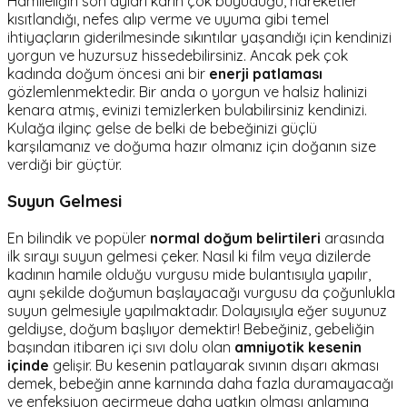
Hamileliğin son ayları karın çok büyüdüğü, hareketler
kısıtlandığı, nefes alıp verme ve uyuma gibi temel
ihtiyaçların giderilmesinde sıkıntılar yaşandığı için kendinizi
yorgun ve huzursuz hissedebilirsiniz. Ancak pek çok
kadında doğum öncesi ani bir
enerji patlaması
gözlemlenmektedir. Bir anda o yorgun ve halsiz halinizi
kenara atmış, evinizi temizlerken bulabilirsiniz kendinizi.
Kulağa ilginç gelse de belki de bebeğinizi güçlü
karşılamanız ve doğuma hazır olmanız için doğanın size
verdiği bir güçtür.
Suyun Gelmesi
En bilindik ve popüler
normal doğum belirtileri
arasında
ilk sırayı suyun gelmesi çeker. Nasıl ki film veya dizilerde
kadının hamile olduğu vurgusu mide bulantısıyla yapılır,
aynı şekilde doğumun başlayacağı vurgusu da çoğunlukla
suyun gelmesiyle yapılmaktadır. Dolayısıyla eğer suyunuz
geldiyse, doğum başlıyor demektir! Bebeğiniz, gebeliğin
başından itibaren içi sıvı dolu olan
amniyotik kesenin
içinde
gelişir. Bu kesenin patlayarak sıvının dışarı akması
demek, bebeğin anne karnında daha fazla duramayacağı
ve enfeksiyon geçirmeye daha yatkın olması anlamına