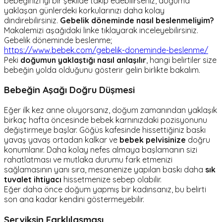
bebeğinizi iyi bir şekilde takip edebilirseniz, doğuma
yaklaşan günlerdeki korkularınızı daha kolay
dindirebilirsiniz.
Gebelik döneminde nasıl beslenmeliyim?
Makalemizi aşağıdaki linke tıklayarak inceleyebilirsiniz.
Gebelik döneminde beslenme;
https://www.bebek.com/gebelik-doneminde-beslenme/
Peki
doğumun yaklaştığı nasıl anlaşılır
, hangi belirtiler size
bebeğin yolda olduğunu gösterir gelin birlikte bakalım.
Bebeğin Aşağı Doğru Düşmesi
Eğer ilk kez anne oluyorsanız, doğum zamanından yaklaşık
birkaç hafta öncesinde bebek karnınızdaki pozisyonunu
değiştirmeye başlar. Göğüs kafesinde hissettiğiniz baskı
yavaş yavaş ortadan kalkar ve
bebek pelvisinize
doğru
konumlanır. Daha kolay nefes almaya başlamanın sizi
rahatlatması ve mutlaka durumu fark etmenizi
sağlamasının yanı sıra, mesanenize yapılan baskı daha
sık
tuvalet ihtiyacı
hissetmenize sebep olabilir.
Eğer daha önce doğum yapmış bir kadınsanız, bu belirti
son ana kadar kendini göstermeyebilir.
Serviksin Farklılaşması