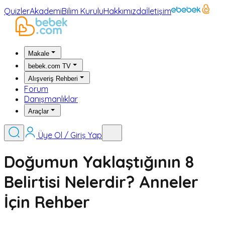
Quizler
Akademi
Bilim Kurulu
Hakkımızda
İletişim
Makale
bebek.com TV
Alışveriş Rehberi
Forum
Danışmanlıklar
Araçlar
Üye Ol / Giriş Yap
Doğumun Yaklaştığının 8
Belirtisi Nelerdir? Anneler
İçin Rehber