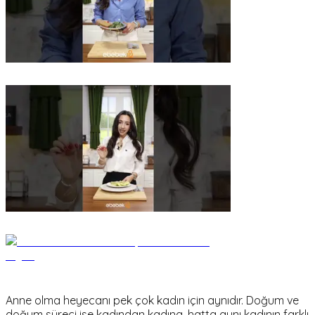
Anne olma heyecanı pek çok kadın için aynıdır. Doğum ve
doğum süreci ise kadından kadına, hatta aynı kadının farklı