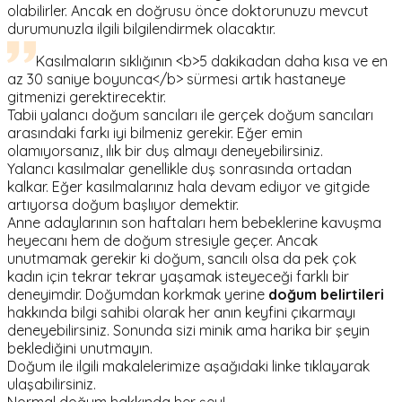
olabilirler. Ancak en doğrusu önce doktorunuzu mevcut
durumunuzla ilgili bilgilendirmek olacaktır.
Kasılmaların sıklığının <b>5 dakikadan daha kısa ve en
az 30 saniye boyunca</b> sürmesi artık hastaneye
gitmenizi gerektirecektir.
Tabii yalancı doğum sancıları ile gerçek doğum sancıları
arasındaki farkı iyi bilmeniz gerekir. Eğer emin
olamıyorsanız, ılık bir duş almayı deneyebilirsiniz.
Yalancı kasılmalar genellikle duş sonrasında ortadan
kalkar. Eğer kasılmalarınız hala devam ediyor ve gitgide
artıyorsa doğum başlıyor demektir.
Anne adaylarının son haftaları hem bebeklerine kavuşma
heyecanı hem de doğum stresiyle geçer. Ancak
unutmamak gerekir ki doğum, sancılı olsa da pek çok
kadın için tekrar tekrar yaşamak isteyeceği farklı bir
deneyimdir. Doğumdan korkmak yerine
doğum belirtileri
hakkında bilgi sahibi olarak her anın keyfini çıkarmayı
deneyebilirsiniz. Sonunda sizi minik ama harika bir şeyin
beklediğini unutmayın.
Doğum ile ilgili makalelerimize aşağıdaki linke tıklayarak
ulaşabilirsiniz.
Normal doğum hakkında her şey!