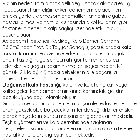
90'ının nedeni tam olarak belli değil. Ancak akraba evliliği,
radyasyon, hamileliğin erken dönemlerinde geçirilen
enfeksiyonlar, kromozom anomalileri, annenin diyabet
hastası olması ve hamilelik sırasında alkol kullanımı gibi
faktörlerin bebeğin kalp sağlığı üzerinde etkili olduğu
düşünülüyor.
Acıbadem Hastanesi Kadıköy Kalp Damar Cerrahisi
Bölümü’nden Prof. Dr. Tayyar Sarıoğlu, çocuklardaki
kalp
hastalıklarının
tedavisinde erken müdahalenin büyük
önem taşıdığını, gelişen cerrahi yöntemler, anestezi
teknikleri ve yoğun bakım hizmetleri sayesinde artık 1
günlük, 2 kilo ağırlığındaki bebeklerin bile başarıyla
ameliyat edilebildiğini belirtiyor.
Doğumsal kalp hastalığı,
kalbin ve kalpten çıkan veya
kalbe gelen kan damarlarının anne karnındaki gelişim
bozukluğuna bağlı olarak oluşur.
Günümüzde bu tür problemlerin başarı ile tedavi edilebilme
oranı yüksek olup bu çocukların ileride sağlıklı birer erişkin
olarak hayatlarını sürdürme şansları giderek artmaktadır.
Teşhis yöntemleri ve kalp cerrahisinde sağlanan
gelişmelerin sonucunda önceleri umutsuz olarak nitelenen
hastalıklar bile artık iyileştirilebilmektedir.