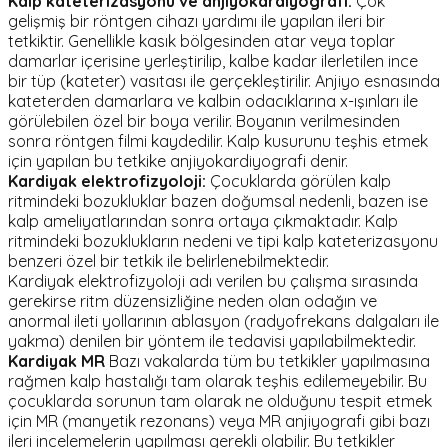
Kalp kateterizasyonu ve anjiyokardiyografi:
Çok
gelişmiş bir röntgen cihazı yardımı ile yapılan ileri bir
tetkiktir. Genellikle kasık bölgesinden atar veya toplar
damarlar içerisine yerleştirilip, kalbe kadar ilerletilen ince
bir tüp (kateter) vasıtası ile gerçekleştirilir. Anjiyo esnasında
kateterden damarlara ve kalbin odacıklarına x-ışınları ile
görülebilen özel bir boya verilir. Boyanın verilmesinden
sonra röntgen filmi kaydedilir. Kalp kusurunu teşhis etmek
için yapılan bu tetkike anjiyokardiyografi denir.
Kardiyak elektrofizyoloji:
Çocuklarda görülen kalp
ritmindeki bozukluklar bazen doğumsal nedenli, bazen ise
kalp ameliyatlarından sonra ortaya çıkmaktadır. Kalp
ritmindeki bozuklukların nedeni ve tipi kalp kateterizasyonu
benzeri özel bir tetkik ile belirlenebilmektedir.
Kardiyak elektrofizyoloji adı verilen bu çalışma sırasında
gerekirse ritm düzensizliğine neden olan odağın ve
anormal ileti yollarının ablasyon (radyofrekans dalgaları ile
yakma) denilen bir yöntem ile tedavisi yapılabilmektedir.
Kardiyak MR
Bazı vakalarda tüm bu tetkikler yapılmasına
rağmen kalp hastalığı tam olarak teşhis edilemeyebilir. Bu
çocuklarda sorunun tam olarak ne olduğunu tespit etmek
için MR (manyetik rezonans) veya MR anjiyografi gibi bazı
ileri incelemelerin yapılması gerekli olabilir. Bu tetkikler