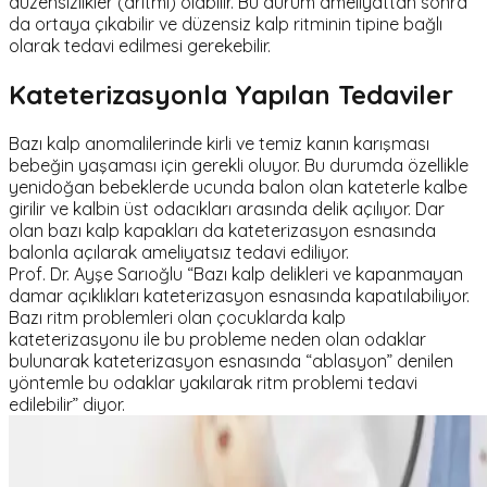
düzensizlikler (aritmi) olabilir. Bu durum ameliyattan sonra
da ortaya çıkabilir ve düzensiz kalp ritminin tipine bağlı
olarak tedavi edilmesi gerekebilir.
Kateterizasyonla Yapılan Tedaviler
Bazı kalp anomalilerinde kirli ve temiz kanın karışması
bebeğin yaşaması için gerekli oluyor. Bu durumda özellikle
yenidoğan bebeklerde ucunda balon olan kateterle kalbe
girilir ve kalbin üst odacıkları arasında delik açılıyor. Dar
olan bazı kalp kapakları da kateterizasyon esnasında
balonla açılarak ameliyatsız tedavi ediliyor.
Prof. Dr. Ayşe Sarıoğlu “Bazı kalp delikleri ve kapanmayan
damar açıklıkları kateterizasyon esnasında kapatılabiliyor.
Bazı ritm problemleri olan çocuklarda kalp
kateterizasyonu ile bu probleme neden olan odaklar
bulunarak kateterizasyon esnasında “ablasyon” denilen
yöntemle bu odaklar yakılarak ritm problemi tedavi
edilebilir” diyor.