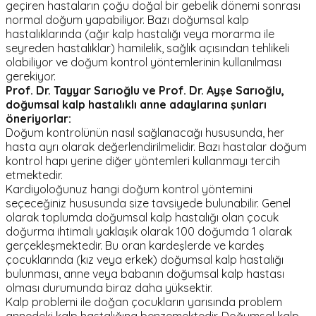
geçiren hastaların çoğu doğal bir gebelik dönemi sonrası
normal doğum yapabiliyor. Bazı doğumsal kalp
hastalıklarında (ağır kalp hastalığı veya morarma ile
seyreden hastalıklar) hamilelik, sağlık açısından tehlikeli
olabiliyor ve doğum kontrol yöntemlerinin kullanılması
gerekiyor.
Prof. Dr. Tayyar Sarıoğlu ve Prof. Dr. Ayşe Sarıoğlu,
doğumsal kalp hastalıklı anne adaylarına şunları
öneriyorlar:
Doğum kontrolünün nasıl sağlanacağı hususunda, her
hasta ayrı olarak değerlendirilmelidir. Bazı hastalar doğum
kontrol hapı yerine diğer yöntemleri kullanmayı tercih
etmektedir.
Kardiyoloğunuz hangi doğum kontrol yöntemini
seçeceğiniz hususunda size tavsiyede bulunabilir. Genel
olarak toplumda doğumsal kalp hastalığı olan çocuk
doğurma ihtimali yaklaşık olarak 100 doğumda 1 olarak
gerçekleşmektedir. Bu oran kardeşlerde ve kardeş
çocuklarında (kız veya erkek) doğumsal kalp hastalığı
bulunması, anne veya babanın doğumsal kalp hastası
olması durumunda biraz daha yüksektir.
Kalp problemi ile doğan çocukların yarısında problem
annedeki kalp hastalığına benzemektedir. Doğumsal kalp