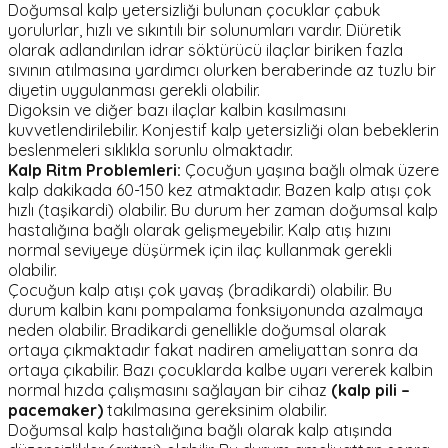
Doğumsal kalp yetersizliği bulunan çocuklar çabuk
yorulurlar, hızlı ve sıkıntılı bir solunumları vardır. Diüretik
olarak adlandırılan idrar söktürücü ilaçlar biriken fazla
sıvının atılmasına yardımcı olurken beraberinde az tuzlu bir
diyetin uygulanması gerekli olabilir.
Digoksin ve diğer bazı ilaçlar kalbin kasılmasını
kuvvetlendirilebilir. Konjestif kalp yetersizliği olan bebeklerin
beslenmeleri sıklıkla sorunlu olmaktadır.
Kalp Ritm Problemleri:
Çocuğun yaşına bağlı olmak üzere
kalp dakikada 60-150 kez atmaktadır. Bazen kalp atışı çok
hızlı (taşikardi) olabilir. Bu durum her zaman doğumsal kalp
hastalığına bağlı olarak gelişmeyebilir. Kalp atış hızını
normal seviyeye düşürmek için ilaç kullanmak gerekli
olabilir.
Çocuğun kalp atışı çok yavaş (bradikardi) olabilir. Bu
durum kalbin kanı pompalama fonksiyonunda azalmaya
neden olabilir. Bradikardi genellikle doğumsal olarak
ortaya çıkmaktadır fakat nadiren ameliyattan sonra da
ortaya çıkabilir. Bazı çocuklarda kalbe uyarı vererek kalbin
normal hızda çalışmasını sağlayan bir cihaz
(kalp pili –
pacemaker)
takılmasına gereksinim olabilir.
Doğumsal kalp hastalığına bağlı olarak kalp atışında