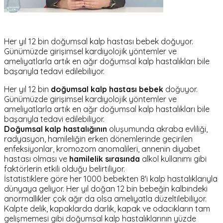
Her yıl 12 bin doğumsal kalp hastası bebek doğuyor.
Günümüzde girişimsel kardiyolojik yöntemler ve
ameliyatlarla artık en ağır doğumsal kalp hastalıkları bile
başarıyla tedavi edilebiliyor.
Her yıl 12 bin
doğumsal kalp hastası bebek
doğuyor.
Günümüzde girişimsel kardiyolojik yöntemler ve
ameliyatlarla artık en ağır doğumsal kalp hastalıkları bile
başarıyla tedavi edilebiliyor.
Doğumsal kalp hastalığının
oluşumunda akraba evliliği,
radyasyon, hamileliğin erken dönemlerinde geçirilen
enfeksiyonlar, kromozom anomalileri, annenin diyabet
hastası olması ve
hamilelik sırasında
alkol kullanımı gibi
faktörlerin etkili olduğu belirtiliyor.
İstatistiklere göre her 1000 bebekten 8'i kalp hastalıklarıyla
dünyaya geliyor. Her yıl doğan 12 bin bebeğin kalbindeki
anormallikler çok ağır da olsa ameliyatla düzeltilebiliyor.
Kalpte delik, kapaklarda darlık, kapak ve odacıkların tam
gelişmemesi gibi doğumsal kalp hastalıklarının yüzde