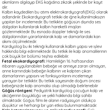
akımlarını algılayıp EKG kağıdına zikzak şeklinde bir kayıt
alır.
Kalbin kaydedilen bu atımı elektrokardiyografi(EKG) olarak
adlandırılır. Ekokardiyografi tetkiki de iğne kullanılmaksızın
yapılan bir incelemedir. Bu tetkikte göğüsün dışında ses
dalgaları kullanılarak kalbin hareketli imajları
gözlenmektedir. Bu esnada doppler tekniği ile ses
dalgalarından yararlanılarak kalp ve damarlardaki kan
akımı ölçülmektedir.
Kardiyolog bu iki tekniği kullanarak kalbin yapısı ve işlevi
hakkında bilgi edinmektedir. Bu tetkik ile kalp anomalilerinin
çok büyük bir bölümü teşhisi edilebilir.
Fetal ekokardiyografi:
Hamileliğin 16. haftasından
itibaren uygulanabilen bebeğe ve anneye zararı olmayan,
anne karnındaki bebeğin kalbinin ve kalpten çıkan
damarlarının yapısını ve fonksiyonlarını incelemeye
yarayan bir tetkiktir. Bu tetkik sayesinde doğum öncesi
bebeğinizde kalp anomalisi olup olmadığı belirlenebilir
Göğüs röntgeni:
Pediyatrik kardiyolog çocuğun kalp ve
akciğerinin büyüklüğü ve şekli hakkında bilgi sahibi
olmaktadır. Göğüs filmi ile alanın radyasyon oldukça
düşüktür ve herhangi bir yan etkisi bulunmamaktadır.