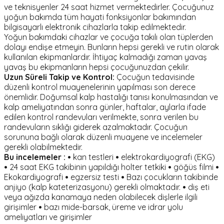
ve teknisyenler 24 saat hizmet vermektedirler. Çocuğunuz
yoğun bakımda tüm hayati fonksiyonlar bakımından
bilgisayarlı elektronik cihazlarla takip edilmektedir.
Yoğun bakımdaki cihazlar ve çocuğa takılı olan tüplerden
dolayı endişe etmeyin. Bunların hepsi gerekli ve rutin olarak
kullanılan ekipmanlardır. İhtiyaç kalmadığı zaman yavaş
yavaş bu ekipmanların hepsi çocuğunuzdan çekilir.
Uzun Süreli Takip ve Kontrol:
Çocuğun tedavisinde
düzenli kontrol muayenelerinin yapılması son derece
önemlidir. Doğumsal kalp hastalığı tanısı konulmasından ve
kalp ameliyatından sonra günler, haftalar, aylarla ifade
edilen kontrol randevuları verilmekte, sonra verilen bu
randevuların sıklığı giderek azalmaktadır. Çocuğun
sorununa bağlı olarak düzenli muayene ve incelemeler
gerekli olabilmektedir.
Bu incelemeler :
•
kan testleri
•
elektrokardiyografi (EKG)
•
24 saat EKG takibinin yapıldığı holter tetkiki
•
göğüs filmi
•
Ekokardiyografi
•
egzersiz testi
•
Bazı çocukların takibinde
anjiyo (kalp kateterizasyonu) gerekli olmaktadır.
•
diş eti
veya ağızda kanamaya neden olabilecek dişlerle ilgili
girişimler
•
bazı mide-barsak, üreme ve idrar yolu
ameliyatları ve girişimler