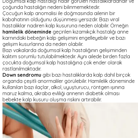
Doğumsal kalp hastalığı nadir görülen hastalıklardandır ve
çoğunda hastalığın nedeni bilinmemektedir.
Çocuğun kalp anomalisi ile doğmasında ailenin bir
kabahatinin olduğunu düşünmesi yersizdir. Bazı viral
hastalıklar nadiren kalp kusuruna neden olabilir. Örneğin
hamilelik döneminde
geçirilen kızamıkçık hastalığı anne
karnındaki bebeğin kalp gelişimini engelleyebilir ve bazı
gelişim kusurlarına da neden olabilir.
Bazı vakalarda doğumsal kalp hastalığının gelişiminden
kalıtım sorumlu tutulabilmektedir. Aynı ailede birden fazla
çocukta doğumsal kalp hastalığına çok ender olarak
rastlanılmaktadır.
Down sendromu
gibi bazı hastalıklarda kalp dahil birçok
organda çeşitli anormaliler görülebilir. Hamilelik döneminde
kullanılan bazı ilaçlar, alkol, uyuşturucu, röntgen ışınına
maruz kalma, akraba evliliği annenin diabetik olması
bebekte kalp kusuru oluşma riskini artırabilir.