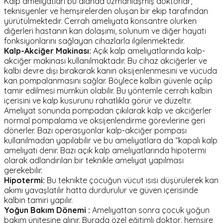
Kalp ameliyatları bu alanda uzmanlaşmış doktorlar,
teknisyenler ve hemşirelerden oluşan bir ekip tarafından
yürütülmektedir. Cerrah ameliyata konsantre olurken
diğerleri hastanın kan dolaşımı, solunum ve diğer hayati
fonksiyonlarını sağlayan cihazlarla ilgilenmektedir.
Kalp-Akciğer Makinası:
Açık kalp ameliyatlarında kalp-
akciğer makinası kullanılmaktadır. Bu cihaz akciğerler ve
kalbi devre dışı bırakarak kanın oksijenlenmesini ve vücuda
kan pompalanmasını sağlar. Böylece kalbin güvenle açılıp
tamir edilmesi mümkün olabilir. Bu yöntemle cerrah kalbin
içerisini ve kalp kusurunu rahatlıkla görür ve düzeltir.
Ameliyat sonunda pompadan çıkılarak kalp ve akciğerler
normal pompalama ve oksijenlendirme görevlerine geri
dönerler. Bazı operasyonlar kalp-akciğer pompası
kullanılmadan yapılabilir ve bu ameliyatlara da “kapalı kalp
ameliyatı denir. Bazı açık kalp ameliyatlarında hipotermi
olarak adlandırılan bir teknikle ameliyat yapılması
gerekebilir.
Hipotermi:
Bu teknikte çocuğun vücut ısısı düşürülerek kan
akımı yavaşlatılır hatta durdurulur ve güven içerisinde
kalbin tamiri yapılır.
Yoğun Bakım Dönemi :
Ameliyattan sonra çocuk yoğun
bakım ünitesine alınır. Burada özel eğitimli doktor, hemşire