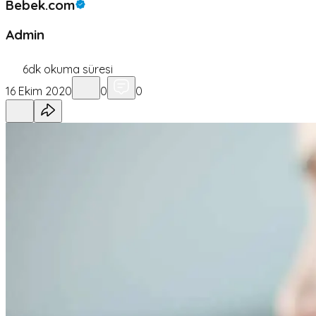
Bebek.com
Admin
6
dk okuma süresi
16 Ekim 2020
0
0