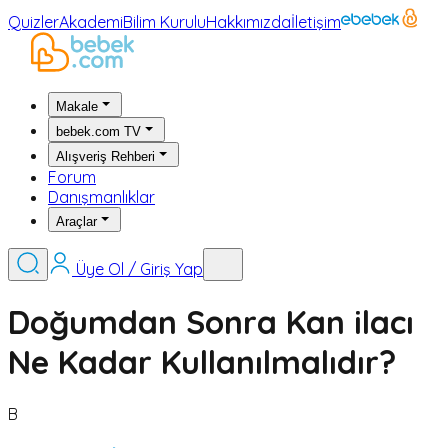
Quizler
Akademi
Bilim Kurulu
Hakkımızda
İletişim
Makale
bebek.com TV
Alışveriş Rehberi
Forum
Danışmanlıklar
Araçlar
Üye Ol / Giriş Yap
Doğumdan Sonra Kan ilacı
Ne Kadar Kullanılmalıdır?
B