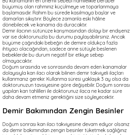
Bu kanamanın en önemli sebebi hamilelikle beraber
büyümüş olan rahminiz küçülmeye ve toparlanmaya
başlamasıdır. Rahim bu sürede kasılmaya başlar ve
damarları sıkıştırır. Böylece zamanla eski hâline
dönebilecek ve kanama da duracaktır.
Demir ilacının sütünüze karışmasından dolayı bir endişeniz
var ise doktorunuzla bu durumu paylaşabilirsiniz. Ancak
büyüme çağındaki bebeğin de demire oldukça fazla
ihtiyacı olacağından, sadece anne sütüyle beslenen
bebeklerde bu durum negatif bir etkiye sebep
olmayacaktır.
Doğum sırasında ve sonrasında devam eden kanamalar
dolayısıyla kan ilacı olarak bilinen demir takviyeli ilaçları
kullanmanız gerekir. Kullanma süresi yaklaşık 3 ay olsa da
doktorunuzun tavsiyesine göre değişebilir. Doğum sonrası
yapılan kan tahlilleri ile doktorunuz ilaca ne kadar süre
daha devam etmeniz gerektiğini size söyleyecektir.
Demir Bakımından Zengin Besinler
Doğum sonrası kan ilacı takviyesine devam ediyor olsanız
da demir bakımından zengin besinler tüketmek sağlığınız