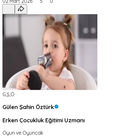
02 Mart 2026
5
0
G,Ş,Ö
Gülen Şahin Öztürk
Erken Çocukluk Eğitimi Uzmanı
Oyun ve Oyuncak