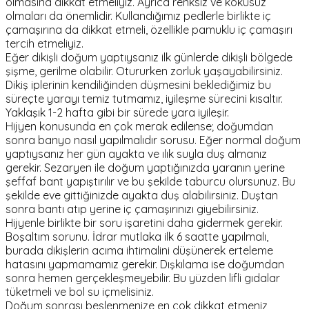
olmasına dikkat etmeliyiz. Ayrıca renksiz ve kokusuz
olmaları da önemlidir. Kullandığımız pedlerle birlikte iç
çamaşırına da dikkat etmeli, özellikle pamuklu iç çamaşırı
tercih etmeliyiz.
Eğer dikişli doğum yaptıysanız ilk günlerde dikişli bölgede
şişme, gerilme olabilir. Otururken zorluk yaşayabilirsiniz.
Dikiş iplerinin kendiliğinden düşmesini beklediğimiz bu
süreçte yarayı temiz tutmamız, iyileşme sürecini kısaltır.
Yaklaşık 1-2 hafta gibi bir sürede yara iyileşir.
Hijyen konusunda en çok merak edilense; doğumdan
sonra banyo nasıl yapılmalıdır sorusu. Eğer normal doğum
yaptıysanız her gün ayakta ve ılık suyla duş almanız
gerekir. Sezaryen ile doğum yaptığınızda yaranın yerine
şeffaf bant yapıştırılır ve bu şekilde taburcu olursunuz. Bu
şekilde eve gittiğinizde ayakta duş alabilirsiniz. Duştan
sonra bantı atıp yerine iç çamaşırınızı giyebilirsiniz.
Hijyenle birlikte bir soru işaretini daha gidermek gerekir.
Boşaltım sorunu. İdrar mutlaka ilk 6 saatte yapılmalı,
burada dikişlerin acıma ihtimalini düşünerek erteleme
hatasını yapmamamız gerekir. Dışkılama ise doğumdan
sonra hemen gerçekleşmeyebilir. Bu yüzden lifli gıdalar
tüketmeli ve bol su içmelisiniz.
Doğum sonrası beslenmenize en çok dikkat etmeniz