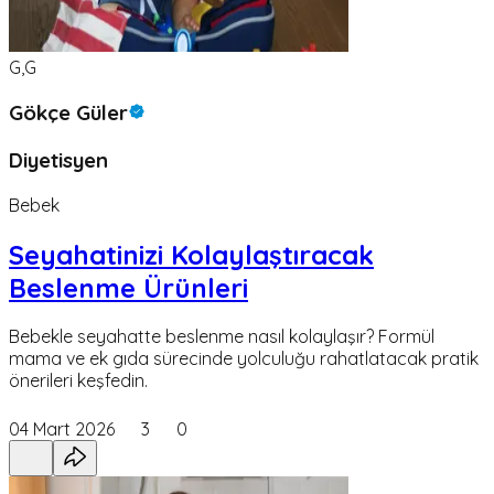
G,G
Gökçe Güler
Diyetisyen
Bebek
Seyahatinizi Kolaylaştıracak
Beslenme Ürünleri
Bebekle seyahatte beslenme nasıl kolaylaşır? Formül
mama ve ek gıda sürecinde yolculuğu rahatlatacak pratik
önerileri keşfedin.
04 Mart 2026
3
0