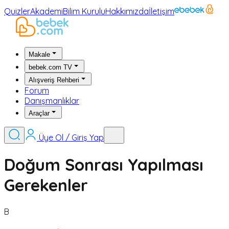
Quizler
Akademi
Bilim Kurulu
Hakkımızda
İletişim
Makale
bebek.com TV
Alışveriş Rehberi
Forum
Danışmanlıklar
Araçlar
Üye Ol / Giriş Yap
Doğum Sonrası Yapılması
Gerekenler
B