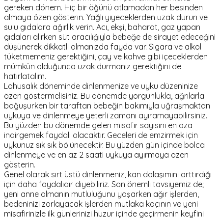
gereken dönem. Hiç bir öğünü atlamadan her besinden
almaya özen gösterin. Yağlı yiyeceklerden uzak durun ve
sulu gıdalara ağırlık verin. Acı, ekşi, baharat, gaz yapan
gıdaları alırken süt aracılığıyla bebeğe de sirayet edeceğini
düşünerek dikkatli olmanızda fayda var. Sigara ve alkol
tüketmemeniz gerektiğini, çay ve kahve gibi içeceklerden
mümkün olduğunca uzak durmanız gerektiğini de
hatırlatalım.
Lohusalık döneminde dinlenmenize ve uyku düzeninize
özen göstermelisiniz. Bu dönemde yorgunlukla, ağrılarla
boğuşurken bir taraftan bebeğin bakımıyla uğraşmaktan
uykuya ve dinlenmeye yeterli zamanı ayıramayabilirsiniz.
Bu yüzden bu dönemde gelen misafir sayısını en aza
indirgemek faydalı olacaktır. Geceleri de emzirmek için
uykunuz sık sık bölünecektir. Bu yüzden gün içinde bolca
dinlenmeye ve en az 2 saati uykuya ayırmaya özen
gösterin.
Genel olarak sırt üstü dinlenmeniz, kan dolaşımını arttırdığı
için daha faydalıdır diyebiliriz. Son önemli tavsiyemiz de;
yeni anne olmanın mutluluğunu yaşarken ağır işlerden,
bedeninizi zorlayacak işlerden mutlaka kaçının ve yeni
misafirinizle ilk günlerinizi huzur içinde geçirmenin keyfini