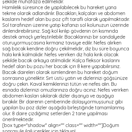
şekilde muhafaza edilmelidir.
Hamilelik süresince de yapılabilecek bu hareket yana
tekme olarak adlandırılır. Bacakları, kalçaları ve abdomen
kaslarını hedef alan bu poz çift taraflı olarak yapılmaktadır.
Sol tarafınızın üzerine yatıp kafanızı sol kolunuzun üzerinde
dinlendirebilirsiniz. Sağ kol kırılıp gövdenin ön kısmında
destek amaçlı yerleştirilebilir. Bacaklarınızı bir sandalyede
oturuyormuşcasına kırmanız tavsiye edilir. Nefes alırken
sağ bacak kendine doğru çekilmelidir, diz bu süre boyunca
hala kırık kalmalıdır. Nefes verirken diz hala kırık olacak
şekilde bacak arkaya atılmalıdır. Kalça fleksor kaslarını
hedef alan bu pozu her bacak için 8 kere yapabilirsiniz.
Bacak daireleri olarak isimlendiren bu hareket doğum
sonrasına yöneliktir. Sırt üstü yatın ve dizlerinizi göğsünüze
doğru çekin. Kaval kemiklerinizi tütün ve nefes alın. Bu
esnada dizlerinizi omuzlarınıza doğru acınız. Nefes verirken
abdomen kasları sıkılarak dizler dışarıya ve aşağıya
bırakılır. Bir dairenin çemberinde dolaşıyormuşsunuz gibi
yapılan bu poz dizler aşağıda birleştiğinde tamamlanmış
olur. 8 daire çizdiğimiz setlerden 2 tane yapılması
önerilmektedir.
[box type="shadow" align="" class="" width=""]Doğum
sonrası ile ilgili içerikler için tıklayın!