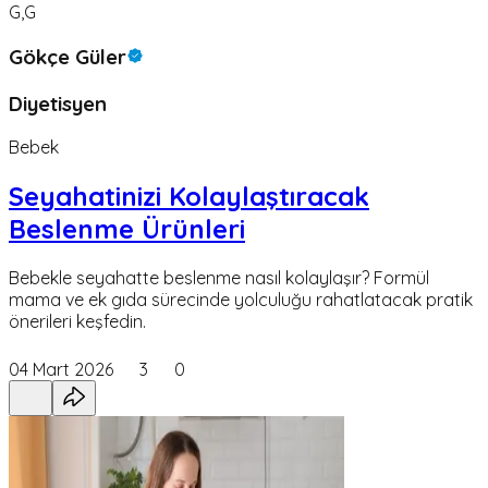
G,G
Gökçe Güler
Diyetisyen
Bebek
Seyahatinizi Kolaylaştıracak
Beslenme Ürünleri
Bebekle seyahatte beslenme nasıl kolaylaşır? Formül
mama ve ek gıda sürecinde yolculuğu rahatlatacak pratik
önerileri keşfedin.
04 Mart 2026
3
0