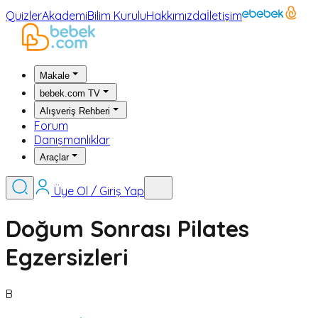
Quizler
Akademi
Bilim Kurulu
Hakkımızda
İletişim
Makale
bebek.com TV
Alışveriş Rehberi
Forum
Danışmanlıklar
Araçlar
Üye Ol / Giriş Yap
Doğum Sonrası Pilates
Egzersizleri
B