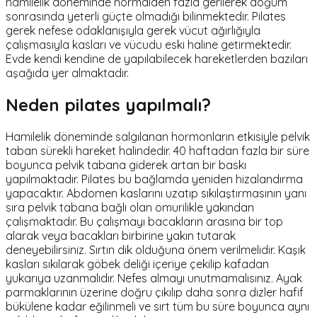
hamilelik döneminde normalden fazla gerilerek doğum
sonrasında yeterli güçte olmadığı bilinmektedir. Pilates
gerek nefese odaklanışıyla gerek vücut ağırlığıyla
çalışmasıyla kasları ve vücudu eski haline getirmektedir.
Evde kendi kendine de yapılabilecek hareketlerden bazıları
aşağıda yer almaktadır.
Neden pilates yapılmalı?
Hamilelik döneminde salgılanan hormonların etkisiyle pelvik
taban sürekli hareket halindedir. 40 haftadan fazla bir süre
boyunca pelvik tabana giderek artan bir baskı
yapılmaktadır. Pilates bu bağlamda yeniden hizalandırma
yapacaktır. Abdomen kaslarını uzatıp sıkılaştırmasının yanı
sıra pelvik tabana bağlı olan omurilikle yakından
çalışmaktadır. Bu çalışmayı bacakların arasına bir top
alarak veya bacakları birbirine yakın tutarak
deneyebilirsiniz. Sırtın dik olduğuna önem verilmelidir. Kaşık
kasları sıkılarak göbek deliği içeriye çekilip kafadan
yukarıya uzanmalıdır. Nefes almayı unutmamalısınız. Ayak
parmaklarının üzerine doğru çıkılıp daha sonra dizler hafif
bükülene kadar eğilinmeli ve sırt tüm bu süre boyunca aynı