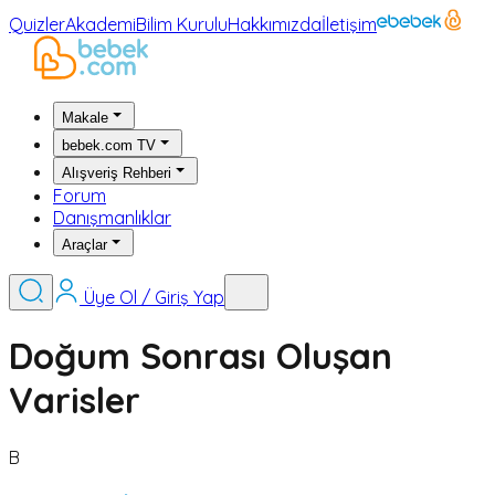
Quizler
Akademi
Bilim Kurulu
Hakkımızda
İletişim
Makale
bebek.com TV
Alışveriş Rehberi
Forum
Danışmanlıklar
Araçlar
Üye Ol / Giriş Yap
Doğum Sonrası Oluşan
Varisler
B