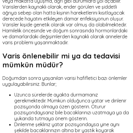
veya makatta uyuşma, ağrı gibi durumlara yol açabilir.
Varislerden kaynaklı olarak, ender görülen ve şiddetli
ağrıya sebep olan hatta kişinin hareketlerini kısıtlayacak
derecede hayatını etkileyen damar enfeksiyonun oluşur.
Varisler kişide genetik olarak var olmuş da olabilmektedir.
Hamilelik öncesinde ve doğum sonrasında hormonlardaki
ve damarlardaki değişimlerden kaynaklı olarak annelerde
varis problemi yaşanmaktadır.
Varis önlenebilir mi ya da tedavisi
mümkün müdür?
Doğumdan sonra yaşanılan varisi hafifletici bazı önlemler
uygulayabilirsiniz. Bunlar;
Uzunca sürelerde ayakta durmamanız
gerekmektedir. Mümkün olduğunca yatar ve dinlenir
pozisyonda olmaya özen gösterin. Oturur
pozisyondaysanız bile bacaklarınızı uzatmaya ya da
yukarıda tutmaya önem gösterin.
Dinlenme şekliniz yatar pozisyondaysa yine aynı
şekilde bacaklarınızın altına bir yastık koyarak