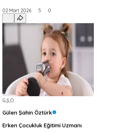
02 Mart 2026
5
0
G,Ş,Ö
Gülen Şahin Öztürk
Erken Çocukluk Eğitimi Uzmanı