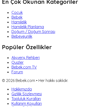
En Çok Okunan Kategoriler
Çocuk
Bebek
Hamilelik
Hamilelik Planlama
Doğum / Doğum Sonrası
Bebeveynlik
Popüler Özellikler
Alışveriş Rehberi
Quizler
Bebek.com TV
Forum
©
2026
Bebek.com • Her hakkı saklıdır.
Hakkımızda
Gizlilik Sözleşmesi
Topluluk Kuralları
Kullanım Koşulları