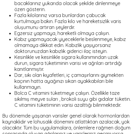
bacaklarınız yukarıda olacak şekilde dinlenmeye
özen gösterin.
Fazla kilolarınız varsa bunlardan çabucak
kurtulmaya bakın. Fazla kilo ve hareketsizlik varis
oluşumunu artıran şeylerdir.
Egzersiz yapmaya, hareketli olmaya çalışın.
Kabız yapmayacak yiyeceklerle beslenmeye, kabız
olmamaya dikkat edin. Kabızlık yaşıyorsanız
doktorunuzdan kabızlık giderici ilaç isteyin.
Kesinlikle ve kesinlikle sigara kullanımından uzak
durun, sigara tüketiminin varisi ve ağrıları artırdığı
kanıtlanmıştır.
Dar, sıkı olan kıyafetleri, iç çamaşırlarını giymekten
kaçının hatta ayağınızı sıkan ayakkabıları bile
kullanmayın.
Bolca C vitamini tüketmeye çalışın. Özellikle taze
sıkılmış meyve suları , brokoli suyu gibi gıdalar tüketin.
C vitamini tüketiminin varisi azalttığı bilinmektedir.
Bu dönemde yaşanan varisler genel olarak hormonlardan
kaynaklıdır ve lohusalık dönemini atlattıktan azalacak, yok
olacaktır. Tüm bu uygulamalara, önlemlere rağmen doğum
sonrasında oluşan ağrılarınız ve varisleriniz geçmiyorsa