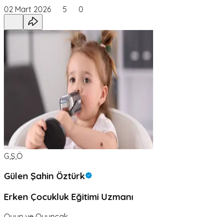
02 Mart 2026
5
0
G,Ş,Ö
Gülen Şahin Öztürk
Erken Çocukluk Eğitimi Uzmanı
Oyun ve Oyuncak