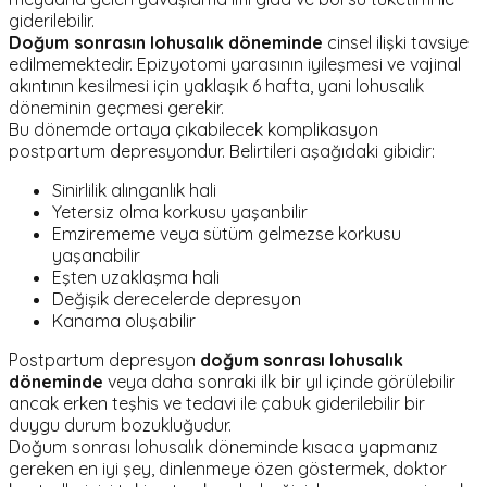
giderilebilir.
Doğum sonrasın lohusalık döneminde
cinsel ilişki tavsiye
edilmemektedir. Epizyotomi yarasının iyileşmesi ve vajinal
akıntının kesilmesi için yaklaşık 6 hafta, yani lohusalık
döneminin geçmesi gerekir.
Bu dönemde ortaya çıkabilecek komplikasyon
postpartum depresyondur. Belirtileri aşağıdaki gibidir:
Sinirlilik alınganlık hali
Yetersiz olma korkusu yaşanbilir
Emzirememe veya sütüm gelmezse korkusu
yaşanabilir
Eşten uzaklaşma hali
Değişik derecelerde depresyon
Kanama oluşabilir
Postpartum depresyon
doğum sonrası lohusalık
döneminde
veya daha sonraki ilk bir yıl içinde görülebilir
ancak erken teşhis ve tedavi ile çabuk giderilebilir bir
duygu durum bozukluğudur.
Doğum sonrası lohusalık döneminde kısaca yapmanız
gereken en iyi şey, dinlenmeye özen göstermek, doktor