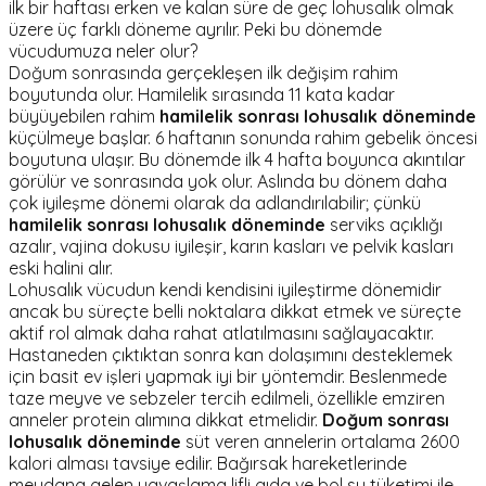
ilk bir haftası erken ve kalan süre de geç lohusalık olmak
üzere üç farklı döneme ayrılır. Peki bu dönemde
vücudumuza neler olur?
Doğum sonrasında gerçekleşen ilk değişim rahim
boyutunda olur. Hamilelik sırasında 11 kata kadar
büyüyebilen rahim
hamilelik sonrası lohusalık döneminde
küçülmeye başlar. 6 haftanın sonunda rahim gebelik öncesi
boyutuna ulaşır. Bu dönemde ilk 4 hafta boyunca akıntılar
görülür ve sonrasında yok olur. Aslında bu dönem daha
çok iyileşme dönemi olarak da adlandırılabilir; çünkü
hamilelik sonrası lohusalık döneminde
serviks açıklığı
azalır, vajina dokusu iyileşir, karın kasları ve pelvik kasları
eski halini alır.
Lohusalık vücudun kendi kendisini iyileştirme dönemidir
ancak bu süreçte belli noktalara dikkat etmek ve süreçte
aktif rol almak daha rahat atlatılmasını sağlayacaktır.
Hastaneden çıktıktan sonra kan dolaşımını desteklemek
için basit ev işleri yapmak iyi bir yöntemdir. Beslenmede
taze meyve ve sebzeler tercih edilmeli, özellikle emziren
anneler protein alımına dikkat etmelidir.
Doğum sonrası
lohusalık döneminde
süt veren annelerin ortalama 2600
kalori alması tavsiye edilir. Bağırsak hareketlerinde
meydana gelen yavaşlama lifli gıda ve bol su tüketimi ile