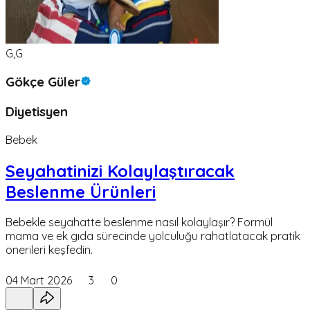
G,G
Gökçe Güler
Diyetisyen
Bebek
Seyahatinizi Kolaylaştıracak
Beslenme Ürünleri
Bebekle seyahatte beslenme nasıl kolaylaşır? Formül
mama ve ek gıda sürecinde yolculuğu rahatlatacak pratik
önerileri keşfedin.
04 Mart 2026
3
0