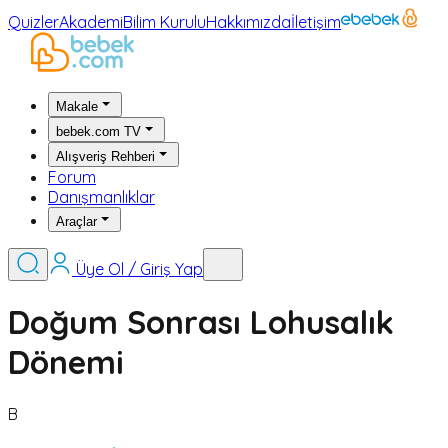
Quizler
Akademi
Bilim Kurulu
Hakkımızda
İletişim
Makale
bebek.com TV
Alışveriş Rehberi
Forum
Danışmanlıklar
Araçlar
Üye Ol / Giriş Yap
Doğum Sonrası Lohusalık
Dönemi
B