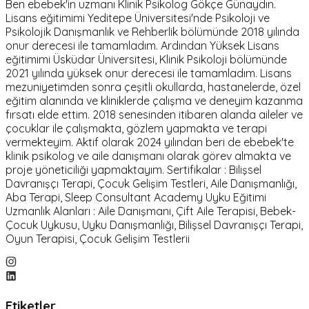
Ben ebebek'in uzmanı Klinik Psikolog Gökçe Günaydın.
Lisans eğitimimi Yeditepe Üniversitesi'nde Psikoloji ve
Psikolojik Danışmanlık ve Rehberlik bölümünde 2018 yılında
onur derecesi ile tamamladım. Ardından Yüksek Lisans
eğitimimi Üsküdar Üniversitesi, Klinik Psikoloji bölümünde
2021 yılında yüksek onur derecesi ile tamamladım. Lisans
mezuniyetimden sonra çeşitli okullarda, hastanelerde, özel
eğitim alanında ve kliniklerde çalışma ve deneyim kazanma
fırsatı elde ettim. 2018 senesinden itibaren alanda aileler ve
çocuklar ile çalışmakta, gözlem yapmakta ve terapi
vermekteyim. Aktif olarak 2024 yılından beri de ebebek'te
klinik psikolog ve aile danışmanı olarak görev almakta ve
proje yöneticiliği yapmaktayım. Sertifikalar : Bilişsel
Davranışçı Terapi, Çocuk Gelişim Testleri, Aile Danışmanlığı,
Aba Terapi, Sleep Consultant Academy Uyku Eğitimi
Uzmanlık Alanları : Aile Danışmanı, Çift Aile Terapisi, Bebek-
Çocuk Uykusu, Uyku Danışmanlığı, Bilişsel Davranışçı Terapi,
Oyun Terapisi, Çocuk Gelişim Testlerii
Etiketler