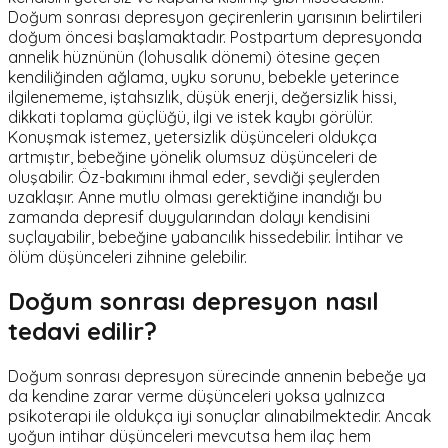
Doğum sonrası depresyon geçirenlerin yarısının belirtileri
doğum öncesi başlamaktadır. Postpartum depresyonda
annelik hüznünün (lohusalık dönemi) ötesine geçen
kendiliğinden ağlama, uyku sorunu, bebekle yeterince
ilgilenememe, iştahsızlık, düşük enerji, değersizlik hissi,
dikkati toplama güçlüğü, ilgi ve istek kaybı görülür.
Konuşmak istemez, yetersizlik düşünceleri oldukça
artmıştır, bebeğine yönelik olumsuz düşünceleri de
oluşabilir. Öz-bakımını ihmal eder, sevdiği şeylerden
uzaklaşır. Anne mutlu olması gerektiğine inandığı bu
zamanda depresif duygularından dolayı kendisini
suçlayabilir, bebeğine yabancılık hissedebilir. İntihar ve
ölüm düşünceleri zihnine gelebilir.
Doğum sonrası depresyon nasıl
tedavi edilir?
Doğum sonrası depresyon sürecinde annenin bebeğe ya
da kendine zarar verme düşünceleri yoksa yalnızca
psikoterapi ile oldukça iyi sonuçlar alınabilmektedir. Ancak
yoğun intihar düşünceleri mevcutsa hem ilaç hem