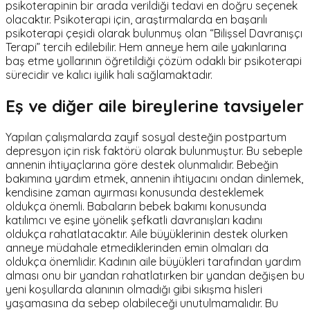
psikoterapinin bir arada verildiği tedavi en doğru seçenek
olacaktır. Psikoterapi için, araştırmalarda en başarılı
psikoterapi çeşidi olarak bulunmuş olan “Bilişsel Davranışçı
Terapi” tercih edilebilir. Hem anneye hem aile yakınlarına
baş etme yollarının öğretildiği çözüm odaklı bir psikoterapi
sürecidir ve kalıcı iyilik hali sağlamaktadır.
Eş ve diğer aile bireylerine tavsiyeler
Yapılan çalışmalarda zayıf sosyal desteğin postpartum
depresyon için risk faktörü olarak bulunmuştur. Bu sebeple
annenin ihtiyaçlarına göre destek olunmalıdır. Bebeğin
bakımına yardım etmek, annenin ihtiyacını ondan dinlemek,
kendisine zaman ayırması konusunda desteklemek
oldukça önemli. Babaların bebek bakımı konusunda
katılımcı ve eşine yönelik şefkatli davranışları kadını
oldukça rahatlatacaktır. Aile büyüklerinin destek olurken
anneye müdahale etmediklerinden emin olmaları da
oldukça önemlidir. Kadının aile büyükleri tarafından yardım
alması onu bir yandan rahatlatırken bir yandan değişen bu
yeni koşullarda alanının olmadığı gibi sıkışma hisleri
yaşamasına da sebep olabileceği unutulmamalıdır. Bu