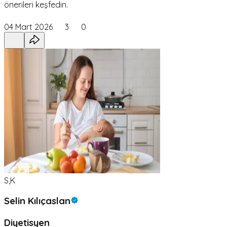
önerileri keşfedin.
04 Mart 2026
3
0
S,K
Selin Kılıçaslan
Diyetisyen