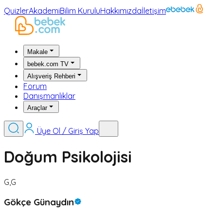
Quizler
Akademi
Bilim Kurulu
Hakkımızda
İletişim
Makale
bebek.com TV
Alışveriş Rehberi
Forum
Danışmanlıklar
Araçlar
Üye Ol / Giriş Yap
Doğum Psikolojisi
G,G
Gökçe Günaydın