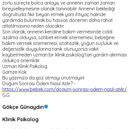
zorlu süreçte bolca anlayış ve annenin zaman zaman
bireyselleşmesine olanak tanınabilir. Annenin beklediği
doğrultuda fikir beyan etmek yani ihtiyaç halinde
yardımda bulunmak bu hassas dönemin daha rahat
atlatılmasına neden olacaktır.
Son olarak; annenin kendine bakım vermesinde ciddi
azalma olduysa, sohbet etmek istememesi, bebeğine
bakım vermek istememesi, iştahsızlık, yoğun suçluluk ve
değersizlik duygularına tanık olunuyorsa vakit
kaybetmeden uzman bir klinik psikolog’tan yardım alınması
oldukça önemlidir.
Uzman Klinik Psikolog
Gamze Kök
Bu yazımıza da göz atmayı unutmayın!
Doğum Sonrası Ödem Nasıl Atılır? -
https://www.bebek.com/dogum-sonrasi-odem-nasil-atilir/
G,G
Gökçe Günaydın
Klinik Psikolog