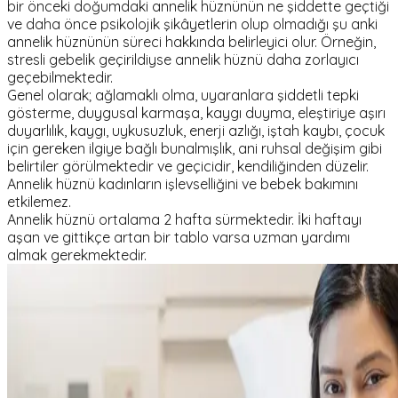
bir önceki doğumdaki annelik hüznünün ne şiddette geçtiği
ve daha önce psikolojik şikâyetlerin olup olmadığı şu anki
annelik hüznünün süreci hakkında belirleyici olur. Örneğin,
stresli gebelik geçirildiyse annelik hüznü daha zorlayıcı
geçebilmektedir.
Genel olarak; ağlamaklı olma, uyaranlara şiddetli tepki
gösterme, duygusal karmaşa, kaygı duyma, eleştiriye aşırı
duyarlılık, kaygı, uykusuzluk, enerji azlığı, iştah kaybı, çocuk
için gereken ilgiye bağlı bunalmışlık, ani ruhsal değişim gibi
belirtiler görülmektedir ve geçicidir, kendiliğinden düzelir.
Annelik hüznü kadınların işlevselliğini ve bebek bakımını
etkilemez.
Annelik hüznü ortalama 2 hafta sürmektedir. İki haftayı
aşan ve gittikçe artan bir tablo varsa uzman yardımı
almak gerekmektedir.